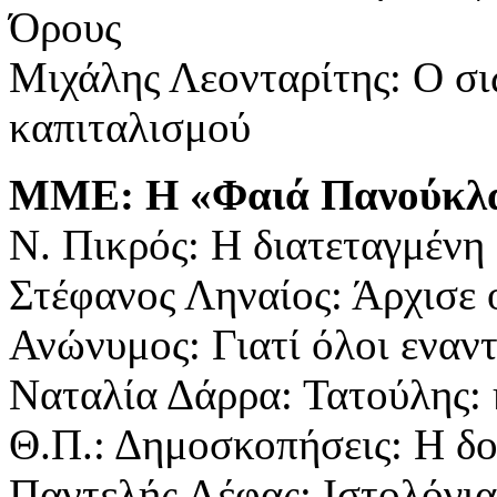
Όρους
Μιχάλης Λεονταρίτης: Ο σι
καπιταλισμού
ΜΜΕ: Η «Φαιά Πανούκλ
Ν. Πικρός: Η διατεταγμένη
Στέφανος Ληναίος: Άρχισε
Ανώνυμος: Γιατί όλοι εναν
Ναταλία Δάρρα: Τατούλης:
Θ.Π.: Δημοσκοπήσεις: Η δο
Παντελής Λέφας: Ιστολόγια