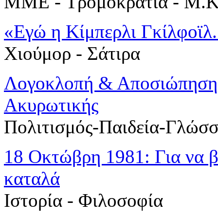
MME - Τρομοκρατία - Μ.Κ
«Εγώ η Κίμπερλι Γκίλφοϊλ.
Χιούμορ - Σάτιρα
Λογοκλοπή & Αποσιώπηση
Ακυρωτικής
Πολιτισμός-Παιδεία-Γλώσ
18 Οκτώβρη 1981: Για να β
καταλά
Ιστορία - Φιλοσοφία