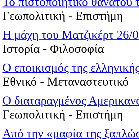
Το πιστοποιητικό θανάτου
Γεωπολιτική - Επιστήμη
Η μάχη του Ματζικέρτ 26/08
Ιστορία - Φιλοσοφία
Ο εποικισμός της ελληνικής
Εθνικό - Μεταναστευτικό
Ο διαταραγμένος Αμερικαν
Γεωπολιτική - Επιστήμη
Από την «μαφία της ξαπλώ