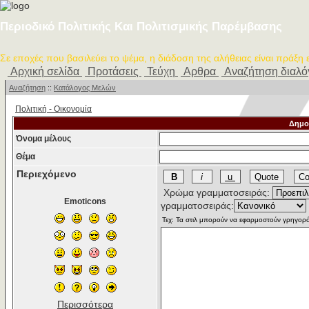
Περιοδικό Πολιτικής Και Πολιτισμικής Παρέμβασης
Σε εποχές που βασιλεύει το ψέμα, η διάδοση της αλήθειας είναι πράξη
Αρχική σελίδα
Προτάσεις
Τεύχη
Αρθρα
Αναζήτηση διαλ
Αναζήτηση
::
Κατάλογος Μελών
Πολιτική - Oικονομία
Δημο
Όνομα μέλους
Θέμα
Περιεχόμενο
Χρώμα γραμματοσειράς:
Emoticons
γραμματοσειράς:
Περισσότερα