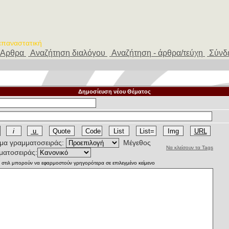
 επαναστατική
Αρθρα
Αναζήτηση διαλόγου
Αναζήτηση - άρθρα/τεύχη
Σύνδ
Δημοσίευση νέου Θέματος
α γραμματοσειράς:
Μέγεθος
Να κλείσουν τα Tags
ματοσειράς: