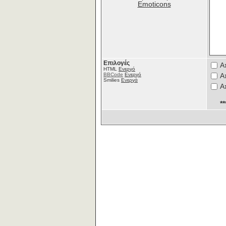
Emoticons
Επιλογές
Α
HTML
Ενεργό
BBCode
Ενεργό
Α
Smilies
Ενεργά
Α
*