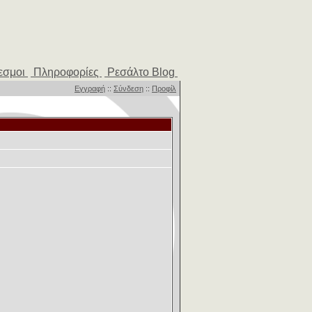
εσμοι
Πληροφορίες
Ρεσάλτο Blog
Εγγραφή
::
Σύνδεση
::
Προφίλ