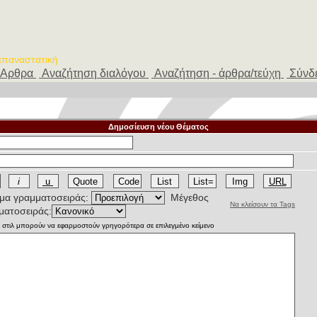
 επαναστατική
Αρθρα
Αναζήτηση διαλόγου
Αναζήτηση - άρθρα/τεύχη
Σύνδ
Δημοσίευση νέου Θέματος
α γραμματοσειράς:
Μέγεθος
Να κλείσουν τα Tags
ματοσειράς: