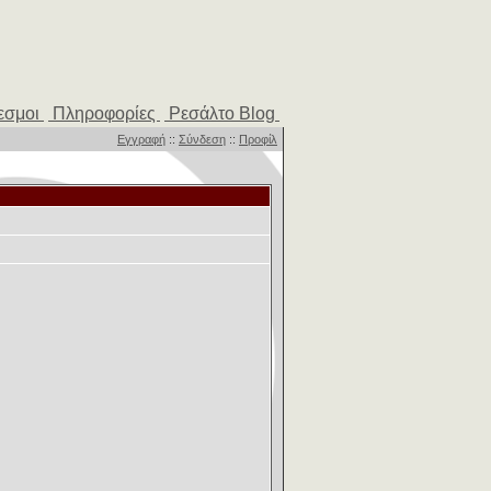
εσμοι
Πληροφορίες
Ρεσάλτο Blog
Εγγραφή
::
Σύνδεση
::
Προφίλ