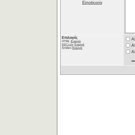
Emoticons
Επιλογές
Α
HTML
Ενεργό
BBCode
Ενεργό
Α
Smilies
Ενεργά
Α
*