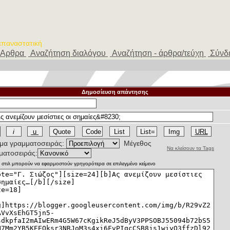
 επαναστατική
Αρθρα
Αναζήτηση διαλόγου
Αναζήτηση - άρθρα/τεύχη
Σύνδ
Δημοσίευση απάντησης
α γραμματοσειράς:
Μέγεθος
Να κλείσουν τα Tags
ματοσειράς: