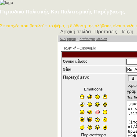
Περιοδικό Πολιτικής Και Πολιτισμικής Παρέμβασης
Σε εποχές που βασιλεύει το ψέμα, η διάδοση της αλήθειας είναι πράξη
Αρχική σελίδα
Προτάσεις
Τεύχη
Αναζήτηση
::
Κατάλογος Μελών
Πολιτική - Oικονομία
Όνομα μέλους
Θέμα
Περιεχόμενο
Χρώμ
Emoticons
γραμ
Περισσότερα