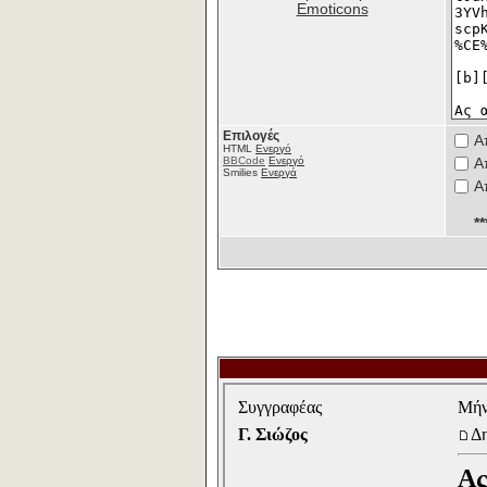
Emoticons
Επιλογές
Α
HTML
Ενεργό
BBCode
Ενεργό
Α
Smilies
Ενεργά
Α
*