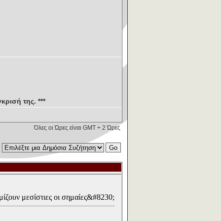
κρισή της. ***
Όλες οι Ώρες είναι GMT + 2 Ώρες
: