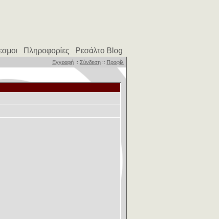
εσμοι
Πληροφορίες
Ρεσάλτο Blog
Εγγραφή
::
Σύνδεση
::
Προφίλ