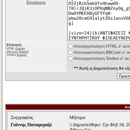
Emoticons
Επιλογές
Απενεργοποίηση HTML σ' αυτ
HTML
Ενεργό
BBCode
Ενεργό
Απενεργοποίηση BBCode σ' α
Smilies
Ενεργά
Απενεργοποίηση Smilies σ' αυ
*** Αυτή η Δημοσίευση θα εξε
Αν