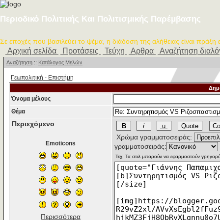
Περιοδικό Πολιτικής Και Πολιτισμικής Παρέμβασης
Σε εποχές που βασιλεύει το ψέμα, η διάδοση της αλήθειας είναι πράξη
Αρχική σελίδα
Προτάσεις
Τεύχη
Αρθρα
Αναζήτηση διαλ
Αναζήτηση
::
Κατάλογος Μελών
Γεωπολιτική - Επιστήμη
Δημ
Όνομα μέλους
Θέμα
Περιεχόμενο
Χρώμα γραμματοσειράς:
Emoticons
γραμματοσειράς:
Περισσότερα