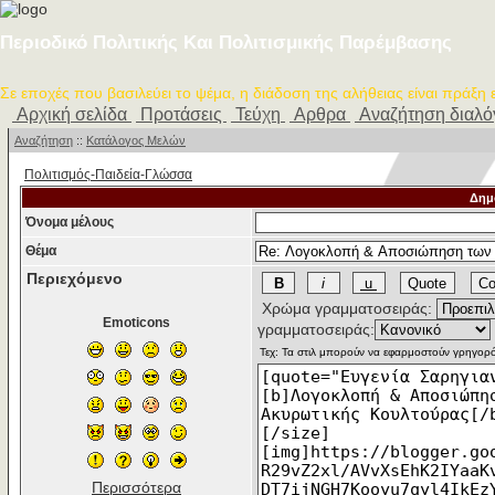
Περιοδικό Πολιτικής Και Πολιτισμικής Παρέμβασης
Σε εποχές που βασιλεύει το ψέμα, η διάδοση της αλήθειας είναι πράξη
Αρχική σελίδα
Προτάσεις
Τεύχη
Αρθρα
Αναζήτηση διαλ
Αναζήτηση
::
Κατάλογος Μελών
Πολιτισμός-Παιδεία-Γλώσσα
Δημ
Όνομα μέλους
Θέμα
Περιεχόμενο
Χρώμα γραμματοσειράς:
Emoticons
γραμματοσειράς:
Περισσότερα