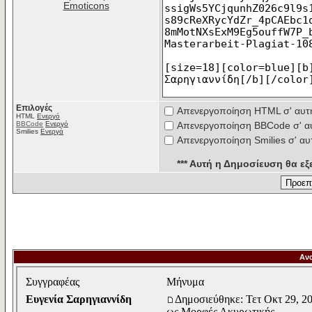
Emoticons
Επιλογές
Απενεργοποίηση HTML σ' αυτ
HTML
Ενεργό
BBCode
Ενεργό
Απενεργοποίηση BBCode σ' α
Smilies
Ενεργά
Απενεργοποίηση Smilies σ' αυ
*** Αυτή η Δημοσίευση θα εξε
Αν