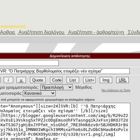
 επαναστατική
Αρθρα
Αναζήτηση διαλόγου
Αναζήτηση - άρθρα/τεύχη
Σύνδ
Δημοσίευση απάντησης
α γραμματοσειράς:
Μέγεθος
Να κλείσουν τα Tags
ματοσειράς: