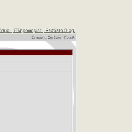
εσμοι
Πληροφορίες
Ρεσάλτο Blog
Εγγραφή
::
Σύνδεση
::
Προφίλ