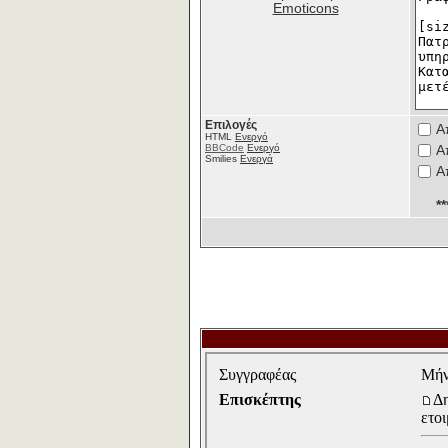
Emoticons
Επιλογές
Α
HTML
Ενεργό
BBCode
Ενεργό
Α
Smilies
Ενεργά
Α
*