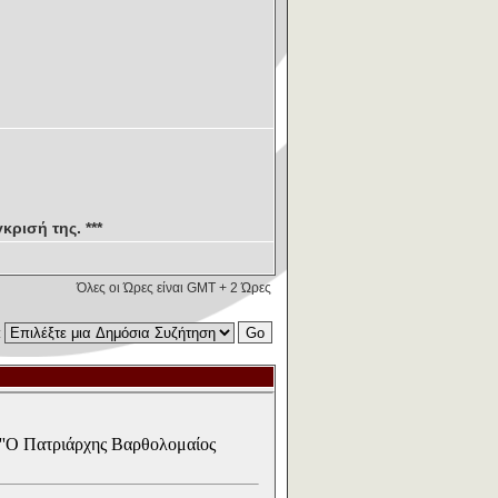
κρισή της. ***
Όλες οι Ώρες είναι GMT + 2 Ώρες
: