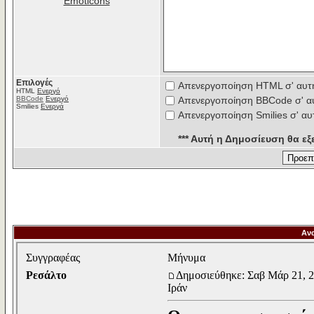
Emoticons
Επιλογές
Απενεργοποίηση HTML σ' αυτ
HTML
Ενεργό
BBCode
Ενεργό
Απενεργοποίηση BBCode σ' α
Smilies
Ενεργά
Απενεργοποίηση Smilies σ' αυ
*** Αυτή η Δημοσίευση θα εξε
Αν