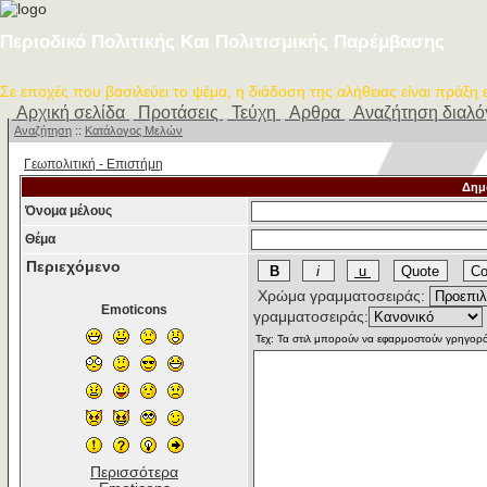
Περιοδικό Πολιτικής Και Πολιτισμικής Παρέμβασης
Σε εποχές που βασιλεύει το ψέμα, η διάδοση της αλήθειας είναι πράξη
Αρχική σελίδα
Προτάσεις
Τεύχη
Αρθρα
Αναζήτηση διαλ
Αναζήτηση
::
Κατάλογος Μελών
Γεωπολιτική - Επιστήμη
Δημ
Όνομα μέλους
Θέμα
Περιεχόμενο
Χρώμα γραμματοσειράς:
Emoticons
γραμματοσειράς:
Περισσότερα