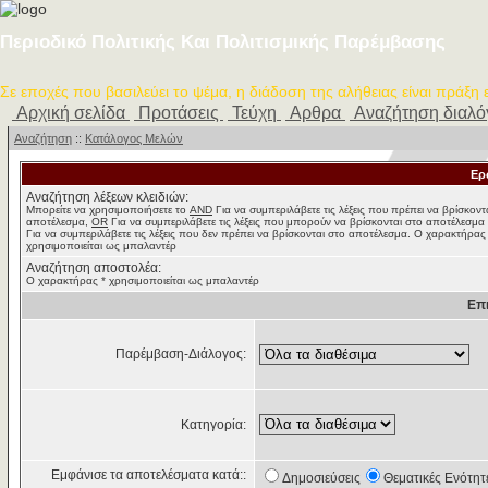
Περιοδικό Πολιτικής Και Πολιτισμικής Παρέμβασης
Σε εποχές που βασιλεύει το ψέμα, η διάδοση της αλήθειας είναι πράξη
Αρχική σελίδα
Προτάσεις
Τεύχη
Αρθρα
Αναζήτηση διαλ
Αναζήτηση
::
Κατάλογος Μελών
Ερ
Αναζήτηση λέξεων κλειδιών:
Μπορείτε να χρησιμοποιήσετε το
AND
Για να συμπεριλάβετε τις λέξεις που πρέπει να βρίσκοντ
αποτέλεσμα,
OR
Για να συμπεριλάβετε τις λέξεις που μπορούν να βρίσκονται στο αποτέλεσμα
Για να συμπεριλάβετε τις λέξεις που δεν πρέπει να βρίσκονται στο αποτέλεσμα. Ο χαρακτήρας
χρησιμοποιείται ως μπαλαντέρ
Αναζήτηση αποστολέα:
Ο χαρακτήρας * χρησιμοποιείται ως μπαλαντέρ
Επ
Παρέμβαση-Διάλογος:
Κατηγορία:
Εμφάνισε τα αποτελέσματα κατά::
Δημοσιεύσεις
Θεματικές Ενότητ