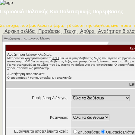
Περιοδικό Πολιτικής Και Πολιτισμικής Παρέμβασης
Σε εποχές που βασιλεύει το ψέμα, η διάδοση της αλήθειας είναι πράξη
Αρχική σελίδα
Προτάσεις
Τεύχη
Αρθρα
Αναζήτηση διαλ
Αναζήτηση
::
Κατάλογος Μελών
Ερ
Αναζήτηση λέξεων κλειδιών:
Μπορείτε να χρησιμοποιήσετε το
AND
Για να συμπεριλάβετε τις λέξεις που πρέπει να βρίσκοντ
αποτέλεσμα,
OR
Για να συμπεριλάβετε τις λέξεις που μπορούν να βρίσκονται στο αποτέλεσμα
Για να συμπεριλάβετε τις λέξεις που δεν πρέπει να βρίσκονται στο αποτέλεσμα. Ο χαρακτήρας
χρησιμοποιείται ως μπαλαντέρ
Αναζήτηση αποστολέα:
Ο χαρακτήρας * χρησιμοποιείται ως μπαλαντέρ
Επ
Παρέμβαση-Διάλογος:
Κατηγορία:
Εμφάνισε τα αποτελέσματα κατά::
Δημοσιεύσεις
Θεματικές Ενότητ