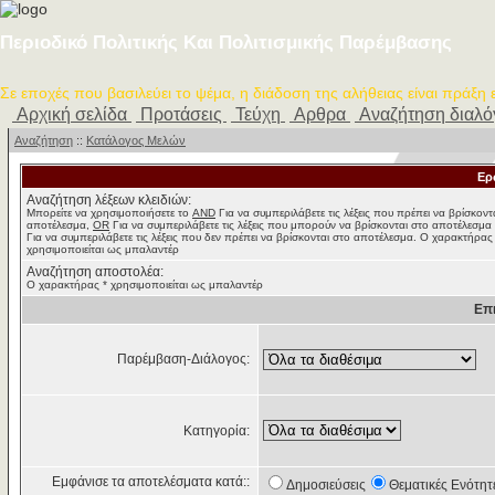
Περιοδικό Πολιτικής Και Πολιτισμικής Παρέμβασης
Σε εποχές που βασιλεύει το ψέμα, η διάδοση της αλήθειας είναι πράξη
Αρχική σελίδα
Προτάσεις
Τεύχη
Αρθρα
Αναζήτηση διαλ
Αναζήτηση
::
Κατάλογος Μελών
Ερ
Αναζήτηση λέξεων κλειδιών:
Μπορείτε να χρησιμοποιήσετε το
AND
Για να συμπεριλάβετε τις λέξεις που πρέπει να βρίσκοντ
αποτέλεσμα,
OR
Για να συμπεριλάβετε τις λέξεις που μπορούν να βρίσκονται στο αποτέλεσμα
Για να συμπεριλάβετε τις λέξεις που δεν πρέπει να βρίσκονται στο αποτέλεσμα. Ο χαρακτήρας
χρησιμοποιείται ως μπαλαντέρ
Αναζήτηση αποστολέα:
Ο χαρακτήρας * χρησιμοποιείται ως μπαλαντέρ
Επ
Παρέμβαση-Διάλογος:
Κατηγορία:
Εμφάνισε τα αποτελέσματα κατά::
Δημοσιεύσεις
Θεματικές Ενότητ