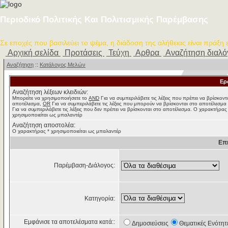
Περιοδικό Πολιτικής Και Πολιτισμικής Παρέμβασης
Σε εποχές που βασιλεύει το ψέμα, η διάδοση της αλήθειας είναι πράξη
Αρχική σελίδα
Προτάσεις
Τεύχη
Αρθρα
Αναζήτηση διαλ
Αναζήτηση
::
Κατάλογος Μελών
Ερ
Αναζήτηση λέξεων κλειδιών:
Μπορείτε να χρησιμοποιήσετε το
AND
Για να συμπεριλάβετε τις λέξεις που πρέπει να βρίσκοντ
αποτέλεσμα,
OR
Για να συμπεριλάβετε τις λέξεις που μπορούν να βρίσκονται στο αποτέλεσμα
Για να συμπεριλάβετε τις λέξεις που δεν πρέπει να βρίσκονται στο αποτέλεσμα. Ο χαρακτήρας
χρησιμοποιείται ως μπαλαντέρ
Αναζήτηση αποστολέα:
Ο χαρακτήρας * χρησιμοποιείται ως μπαλαντέρ
Επ
Παρέμβαση-Διάλογος:
Κατηγορία:
Εμφάνισε τα αποτελέσματα κατά::
Δημοσιεύσεις
Θεματικές Ενότητ