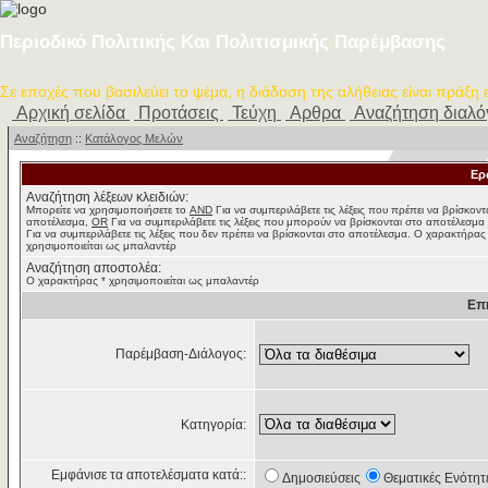
Περιοδικό Πολιτικής Και Πολιτισμικής Παρέμβασης
Σε εποχές που βασιλεύει το ψέμα, η διάδοση της αλήθειας είναι πράξη
Αρχική σελίδα
Προτάσεις
Τεύχη
Αρθρα
Αναζήτηση διαλ
Αναζήτηση
::
Κατάλογος Μελών
Ερ
Αναζήτηση λέξεων κλειδιών:
Μπορείτε να χρησιμοποιήσετε το
AND
Για να συμπεριλάβετε τις λέξεις που πρέπει να βρίσκοντ
αποτέλεσμα,
OR
Για να συμπεριλάβετε τις λέξεις που μπορούν να βρίσκονται στο αποτέλεσμα
Για να συμπεριλάβετε τις λέξεις που δεν πρέπει να βρίσκονται στο αποτέλεσμα. Ο χαρακτήρας
χρησιμοποιείται ως μπαλαντέρ
Αναζήτηση αποστολέα:
Ο χαρακτήρας * χρησιμοποιείται ως μπαλαντέρ
Επ
Παρέμβαση-Διάλογος:
Κατηγορία:
Εμφάνισε τα αποτελέσματα κατά::
Δημοσιεύσεις
Θεματικές Ενότητ