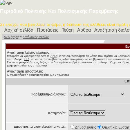
Περιοδικό Πολιτικής Και Πολιτισμικής Παρέμβασης
Σε εποχές που βασιλεύει το ψέμα, η διάδοση της αλήθειας είναι πράξη
Αρχική σελίδα
Προτάσεις
Τεύχη
Αρθρα
Αναζήτηση διαλ
Αναζήτηση
::
Κατάλογος Μελών
Ερ
Αναζήτηση λέξεων κλειδιών:
Μπορείτε να χρησιμοποιήσετε το
AND
Για να συμπεριλάβετε τις λέξεις που πρέπει να βρίσκοντ
αποτέλεσμα,
OR
Για να συμπεριλάβετε τις λέξεις που μπορούν να βρίσκονται στο αποτέλεσμα
Για να συμπεριλάβετε τις λέξεις που δεν πρέπει να βρίσκονται στο αποτέλεσμα. Ο χαρακτήρας
χρησιμοποιείται ως μπαλαντέρ
Αναζήτηση αποστολέα:
Ο χαρακτήρας * χρησιμοποιείται ως μπαλαντέρ
Επ
Παρέμβαση-Διάλογος:
Κατηγορία:
Εμφάνισε τα αποτελέσματα κατά::
Δημοσιεύσεις
Θεματικές Ενότητ