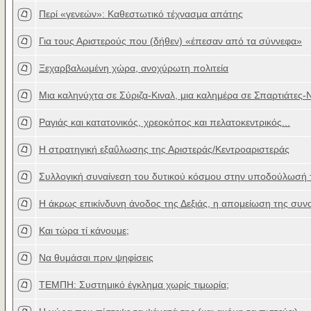
Περί «γενεών»: Καθεστωτικό τέχνασμα απάτης
Για τους Αριστερούς που (δήθεν) «έπεσαν από τα σύννεφα»
Ξεχαρβαλωμένη χώρα, ανοχύρωτη πολιτεία
Μια καληνύχτα σε Σύριζα-Κιναλ, μια καλημέρα σε Σπαρτιάτες-Ν
Ραγιάς και κατατονικός, χρεοκόπος και πελατοκεντρικός...
Η στρατηγική εξαΰλωσης της Αριστεράς/Κεντροαριστεράς
Συλλογική συναίνεση του δυτικού κόσμου στην υποδούλωσή 
H άκρως επικίνδυνη άνοδος της Δεξιάς, η απομείωση της συνο
Και τώρα τί κάνουμε;
Nα θυμάσαι πριν ψηφίσεις
ΤΕΜΠΗ: Συστημικό έγκλημα χωρίς τιμωρία;