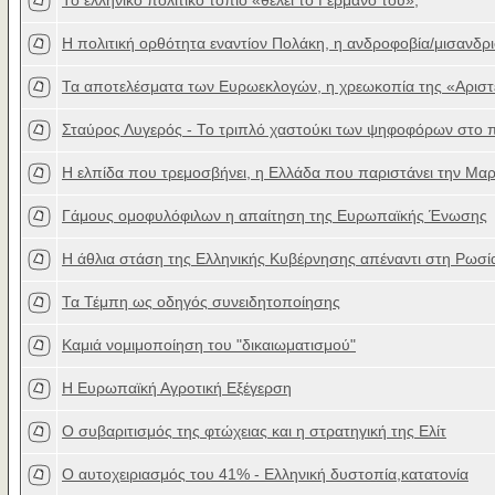
Το ελληνικό πολιτικό τοπίο «θέλει το Γερμανό του»;
Η πολιτική ορθότητα εναντίον Πολάκη, η ανδροφοβία/μισανδρ
Τα αποτελέσματα των Ευρωεκλογών, η χρεωκοπία της «Αριστ
Σταύρος Λυγερός - Το τριπλό χαστούκι των ψηφοφόρων στο π
H ελπίδα που τρεμοσβήνει, η Ελλάδα που παριστάνει την Μαρ
Γάμους ομοφυλόφιλων η απαίτηση της Ευρωπαϊκής Ένωσης
Η άθλια στάση της Ελληνικής Κυβέρνησης απέναντι στη Ρωσί
Τα Τέμπη ως οδηγός συνειδητοποίησης
Καμιά νομιμοποίηση του "δικαιωματισμού"
H Ευρωπαϊκή Αγροτική Εξέγερση
Ο συβαριτισμός της φτώχειας και η στρατηγική της Ελίτ
Ο αυτοχειριασμός του 41% - Ελληνική δυστοπία,κατατονία