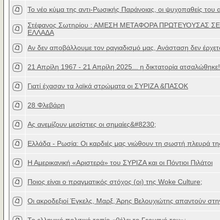
To νέο κύμα της αντι-Ρωσικής Παράνοιας, οι ψυχοπαθείς του 
Στέφανος Σωτηρίου : ΑΜΕΣΗ ΜΕΤΑΦΟΡΑ ΠΡΩΤΕΥΟΥΣΑΣ ΣΕ
ΕΛΛΑΔΑ
Αν δεν αποβάλλουμε τον ραγιαδισμό μας, Ανάσταση δεν έρχετ
21 Απρίλη 1967 - 21 Απρίλη 2025... η δικτατορία ατσαλώθηκε!
Γιατί έχασαν τα λαϊκά στρώματα οι ΣΥΡΙΖΑ &ΠΑΣΟΚ
28 Φλεβάρη
Ας ανεμίζουν μεσίστιες οι σημαίες&#8230;
Ελλάδα - Ρωσία: Οι καρδιές μας νιώθουν τη σωστή πλευρά τη
Η Αμερικανική «Αριστερά» του ΣΥΡΙΖΑ και οι Πόντιοι Πιλάτοι
Ποιος είναι ο πραγματικός στόχος (οι) της Woke Culture;
Οι ακροδεξιοί Έγκελς, Μαρξ, Άρης Βελουχιώτης απαντούν στην