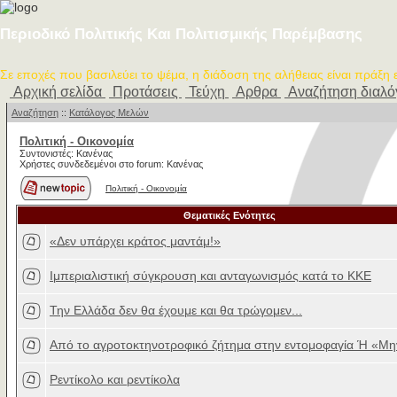
Περιοδικό Πολιτικής Και Πολιτισμικής Παρέμβασης
Σε εποχές που βασιλεύει το ψέμα, η διάδοση της αλήθειας είναι πράξη
Αρχική σελίδα
Προτάσεις
Τεύχη
Αρθρα
Αναζήτηση διαλ
Αναζήτηση
::
Κατάλογος Μελών
Πολιτική - Oικονομία
Συντονιστές: Κανένας
Χρήστες συνδεδεμένοι στο forum: Κανένας
Πολιτική - Oικονομία
Θεματικές Ενότητες
«Δεν υπάρχει κράτος μαντάμ!»
Ιμπεριαλιστική σύγκρουση και ανταγωνισμός κατά το ΚΚΕ
Την Ελλάδα δεν θα έχουμε και θα τρώγομεν...
Από το αγροτοκτηνοτροφικό ζήτημα στην εντομοφαγία Ή «Μη
Ρεντίκολο και ρεντίκολα