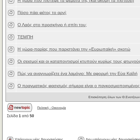
H χώρα που πίστεψε τα ψέματά της (και ακόμη τα πιστεύει)
Πόσο πάει φέτος το αρνί;
Ο Λαός στο προσκήνιο ή σπίτι του;
ΤΕΜΠΗ
H χώρα-παρίας που παριστάνει την «Ευρωπαϊκή» σκοτώ
Οι σεισμοί και οι καταποντισμοί κτυπούν κυρίως τους φτωχού
Πώς να αναγνωρίζετε ένα λαμόγιο: Με αφορμή την Εύα Καϊλή
Ο πραγματικός φασισμός σήμερα είναι ο παγκοσμιοποιημένος
Επισκόπηση όλων των Θ.Ενοτήτων 
Πολιτική - Oικονομία
Σελίδα
1
από
50
Υπάρχουν νέες δημοσιεύσεις
Δεν υπάρχουν νέες δημοσιεύσει