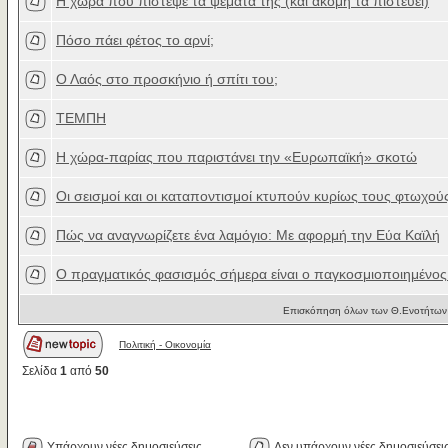
H χώρα που πίστεψε τα ψέματά της (και ακόμη τα πιστεύει)
Πόσο πάει φέτος το αρνί;
Ο Λαός στο προσκήνιο ή σπίτι του;
ΤΕΜΠΗ
H χώρα-παρίας που παριστάνει την «Ευρωπαϊκή» σκοτώ
Οι σεισμοί και οι καταποντισμοί κτυπούν κυρίως τους φτωχού
Πώς να αναγνωρίζετε ένα λαμόγιο: Με αφορμή την Εύα Καϊλή
Ο πραγματικός φασισμός σήμερα είναι ο παγκοσμιοποιημένος
Επισκόπηση όλων των Θ.Ενοτήτων 
Πολιτική - Oικονομία
Σελίδα
1
από
50
Υπάρχουν νέες δημοσιεύσεις
Δεν υπάρχουν νέες δημοσιεύσει