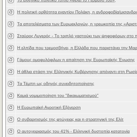
Το ελληνικό πολιτικό τοπίο «θέλει το Γερμανό του»;
Η πολιτική ορθότητα εναντίον Πολάκη, η ανδροφοβία/μισανδρ
Τα αποτελέσματα των Ευρωεκλογών, η χρεωκοπία της «Αριστ
Σταύρος Λυγερός - Το τριπλό χαστούκι των ψηφοφόρων στο π
H ελπίδα που τρεμοσβήνει, η Ελλάδα που παριστάνει την Μαρ
Γάμους ομοφυλόφιλων η απαίτηση της Ευρωπαϊκής Ένωσης
Η άθλια στάση της Ελληνικής Κυβέρνησης απέναντι στη Ρωσί
Τα Τέμπη ως οδηγός συνειδητοποίησης
Καμιά νομιμοποίηση του "δικαιωματισμού"
H Ευρωπαϊκή Αγροτική Εξέγερση
Ο συβαριτισμός της φτώχειας και η στρατηγική της Ελίτ
Ο αυτοχειριασμός του 41% - Ελληνική δυστοπία,κατατονία