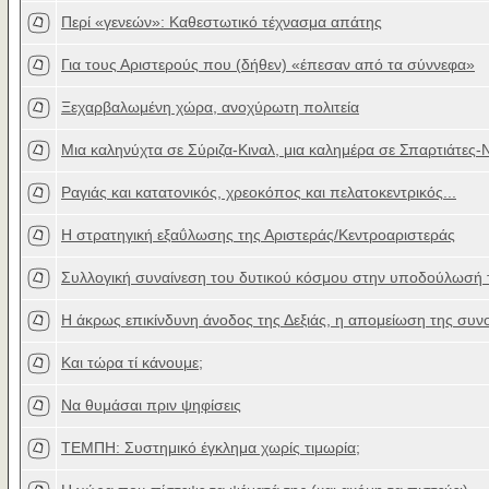
Περί «γενεών»: Καθεστωτικό τέχνασμα απάτης
Για τους Αριστερούς που (δήθεν) «έπεσαν από τα σύννεφα»
Ξεχαρβαλωμένη χώρα, ανοχύρωτη πολιτεία
Μια καληνύχτα σε Σύριζα-Κιναλ, μια καλημέρα σε Σπαρτιάτες-Ν
Ραγιάς και κατατονικός, χρεοκόπος και πελατοκεντρικός...
Η στρατηγική εξαΰλωσης της Αριστεράς/Κεντροαριστεράς
Συλλογική συναίνεση του δυτικού κόσμου στην υποδούλωσή 
H άκρως επικίνδυνη άνοδος της Δεξιάς, η απομείωση της συνο
Και τώρα τί κάνουμε;
Nα θυμάσαι πριν ψηφίσεις
ΤΕΜΠΗ: Συστημικό έγκλημα χωρίς τιμωρία;