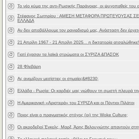
To νέο κύμα της αντι-Ρωσικής Παράνοιας, οι ψυχοπαθείς του 
Στέφανος Σωτηρίου : ΑΜΕΣΗ ΜΕΤΑΦΟΡΑ ΠΡΩΤΕΥΟΥΣΑΣ ΣΕ
ΕΛΛΑΔΑ
Αν δεν αποβάλλουμε τον ραγιαδισμό μας, Ανάσταση δεν έρχετ
21 Απρίλη 1967 - 21 Απρίλη 2025... η δικτατορία ατσαλώθηκε!
Γιατί έχασαν τα λαϊκά στρώματα οι ΣΥΡΙΖΑ &ΠΑΣΟΚ
28 Φλεβάρη
Ας ανεμίζουν μεσίστιες οι σημαίες&#8230;
Ελλάδα - Ρωσία: Οι καρδιές μας νιώθουν τη σωστή πλευρά τη
Η Αμερικανική «Αριστερά» του ΣΥΡΙΖΑ και οι Πόντιοι Πιλάτοι
Ποιος είναι ο πραγματικός στόχος (οι) της Woke Culture;
Οι ακροδεξιοί Έγκελς, Μαρξ, Άρης Βελουχιώτης απαντούν στην