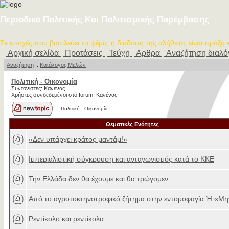
Περιοδικό Πολιτικής Και Πολιτισμικής Παρέμβασης
Σε εποχές που βασιλεύει το ψέμα, η διάδοση της αλήθειας είναι πράξη
Αρχική σελίδα
Προτάσεις
Τεύχη
Αρθρα
Αναζήτηση διαλ
Αναζήτηση
::
Κατάλογος Μελών
Πολιτική - Oικονομία
Συντονιστές: Κανένας
Χρήστες συνδεδεμένοι στο forum: Κανένας
Πολιτική - Oικονομία
Θεματικές Ενότητες
«Δεν υπάρχει κράτος μαντάμ!»
Ιμπεριαλιστική σύγκρουση και ανταγωνισμός κατά το ΚΚΕ
Την Ελλάδα δεν θα έχουμε και θα τρώγομεν...
Από το αγροτοκτηνοτροφικό ζήτημα στην εντομοφαγία Ή «Μη
Ρεντίκολο και ρεντίκολα