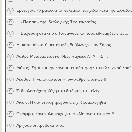
Ερντογάν: Κλιμακώνει τα πολεμικά παιχνίδια κατά της Ελλάδα
Η «Ποίηση» της Ιδεολογικής Τρομοκρατίας
Η Εξέγερση στα νησιά ξεγύμνωσε και τους εθνομηδενιστές...
Η "καπετάνισσα" μεταφοράς δούλων για τον Σόρος...
Λαθρο-Μεταναστευτικό: Νέες παγίδες ΑΠΑΤΗΣ ...
Λιάκος: Ζητά και την «ανασηματοδότηση» του ελληνικού λαού.
Λέσβος: Η «επανάσταση» των λαθρο-εποίκων!!!
Τι δουλειά έχει η Χάγη στα δικά μας τα πελάγη...
Αιγαίο: Η νέα εθνική τραγωδία έχει δρομολογηθεί
Οι όψιμες «ανακαλύψεις» για το «Μεταναστευτικό»!!!
Άρχισαν οι προβοκάτσιες...