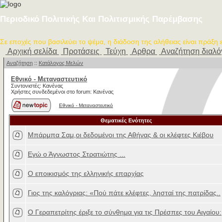
Περιοδικό Πολιτικής Και Πολιτισμικής Παρέμβασης
Σε εποχές που βασιλεύει το ψέμα, η διάδοση της αλήθειας είναι πράξη
Αρχική σελίδα
Προτάσεις
Τεύχη
Αρθρα
Αναζήτηση διαλ
Αναζήτηση
::
Κατάλογος Μελών
Εθνικό - Μεταναστευτικό
Συντονιστές: Κανένας
Χρήστες συνδεδεμένοι στο forum: Κανένας
Εθνικό - Μεταναστευτικό
Θεματικές Ενότητες
Μπάρμπα Σαμ,οι δεδομένοι της Αθήνας & οι κλέφτες Κιέβου
Εγώ ο Άγνωστος Στρατιώτης ...
Ο εποικισμός της ελληνικής επαρχίας
Γιος της καλόγριας: «Πού πάτε κλέφτες, λησταί της πατρίδας..
Ο Γεραπετρίτης έριξε το σύνθημα για τις Πρέσπες του Αιγαίου: