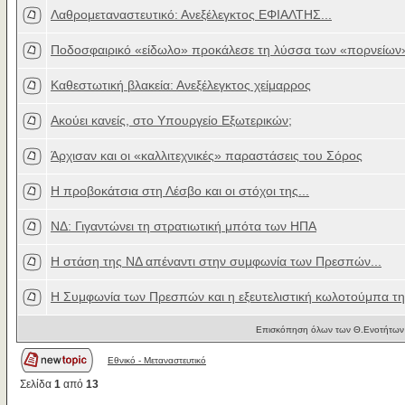
Λαθρομεταναστευτικό: Ανεξέλεγκτος ΕΦΙΑΛΤΗΣ...
Ποδοσφαιρικό «είδωλο» προκάλεσε τη λύσσα των «πορνείων»
Καθεστωτική βλακεία: Ανεξέλεγκτος χείμαρρος
Ακούει κανείς, στο Υπουργείο Εξωτερικών;
Άρχισαν και οι «καλλιτεχνικές» παραστάσεις του Σόρος
Η προβοκάτσια στη Λέσβο και οι στόχοι της...
ΝΔ: Γιγαντώνει τη στρατιωτική μπότα των ΗΠΑ
Η στάση της ΝΔ απέναντι στην συμφωνία των Πρεσπών...
Η Συμφωνία των Πρεσπών και η εξευτελιστική κωλοτούμπα τ
Επισκόπηση όλων των Θ.Ενοτήτων 
Εθνικό - Μεταναστευτικό
Σελίδα
1
από
13