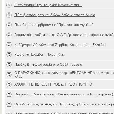
"Ξεπλένουμε" την Τουρκία! Κανονικά πια...
Πιθανή απόσυρση και άλλων όπλων από το Αιγαίο
Πως θα μας σερβίρουν τις "Πρέσπες του Αιγαίου"
Γερμανικές αποζημιώσεις: Ο Α.Σκέρτσος να κρατήσει τις αντεθ
Κυβέρνηση Αθηνών κατά Σερβίας, Κύπρου και... Ελλάδας
Ρωσία και Ελλάδα - Ποιος χάνει;
Πανάκριβη φωτογραφία στο Οβάλ Γραφείο
Ο ΠΑΡΑΣΚΗΝΙΟ της συνάντησης! «ΕΝΤΟΛΗ ΗΠΑ σε Μητσοτά
Κλείσ
ΑΝΟΙΚΤΗ ΕΠΙΣΤΟΛΗ ΠΡΟΣ κ. ΠΡΩΘΥΠΟΥΡΓΟ
Ουκρανία, «Δυτικόφιλοι», «Ρωσόφιλοι» και οι «Τουρκόφιλοι» (
Οι αυξανόμενες απειλές της Τουρκίας, η Ουκρανία και ο εθνομ