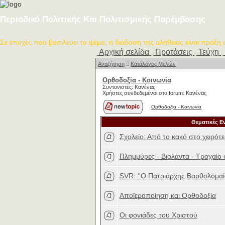
Περιοδικό Πολιτικής Και Πολιτισμικής Παρέμβασης
Σε εποχές που βασιλεύει το ψέμα, η διάδοση της αλήθειας είναι πράξη
Αρχική σελίδα
Προτάσεις
Τεύχη
Αναζήτηση
::
Κατάλογος Μελών
Ορθοδοξία - Κοινωνία
Συντονιστές: Κανένας
Χρήστες συνδεδεμένοι στο forum: Κανένας
Ορθοδοξία - Κοινωνία
Θεματικές Ε
Σχολείο: Από το κακό στο χειρότε
Πλημμύρες - Βιολάντα - Τροχαίο
SVR: ''Ο Πατριάρχης Βαρθολομαίο
Αποϊεροποίηση και Ορθοδοξία
Οι φονιάδες του Χριστού