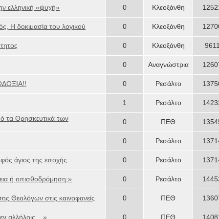
την ελληνική «ψυχή»
0
Κλεοξάνθη
1252
ς, Η δοκιμασία του λογικού
0
Κλεοξάνθη
1270
τητος
0
Κλεοξάνθη
961
0
Αναγνώστρια
1260
ΔΟΞΙΑ!!
0
Ρεσάλτο
1375
1
Ρεσάλτο
1423
ό τα Θρησκευτικά των
0
ΠΕΘ
1354
0
Ρεσάλτο
1371
φός άγιος της εποχής
0
Ρεσάλτο
1371
εια ή οπισθοδρόμηση;»
0
Ρεσάλτο
1445
ης Θεολόγων στις καινοφανείς
0
ΠΕΘ
1360
εν αλλήλοις... »
0
ΠΕΘ
1408