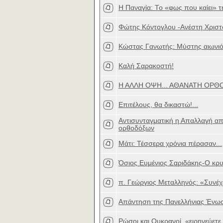
Η Παναγία: Το «φως που καίει» 
Φώτης Κόντογλου -Ανέστη Χριστό
Κώστας Γανωτής: Μύστης αιωνιό
Καλή Σαρακοστή!
Η ΑΛΛΗ ΟΨΗ... ΑΘΑΝΑΤΗ ΟΡΘΟ
Επιτέλους, θα δικαστώ!...
Αντισυνταγματική η Απαλλαγή απ
ορθοδόξων
Μάτι: Τέσσερα χρόνια πέρασαν...
Όσιος Ευμένιος Σαριδάκης-Ο κρυ
π. Γεώργιος Μεταλληνός: «Συνέχ
Απάντηση της Πανελλήνιας Ένωσ
Ρώσοι και Ουκρανοί, «ειρηνεύετε 