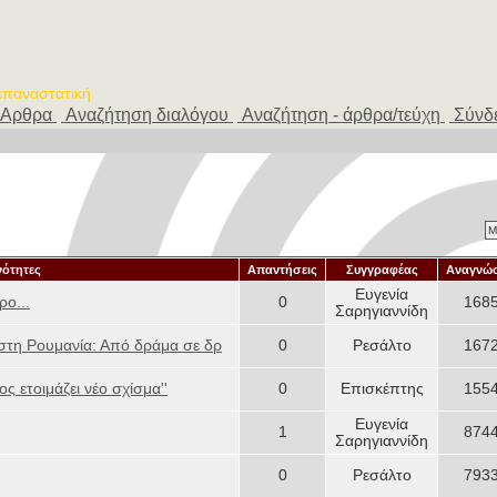
 επαναστατική
Αρθρα
Αναζήτηση διαλόγου
Αναζήτηση - άρθρα/τεύχη
Σύνδ
Μ
νότητες
Απαντήσεις
Συγγραφέας
Αναγνώσ
Ευγενία
ρο...
0
168
Σαρηγιαννίδη
 στη Ρουμανία: Από δράμα σε δρ
0
Ρεσάλτο
167
ς ετοιμάζει νέο σχίσμα''
0
Επισκέπτης
155
Ευγενία
1
874
Σαρηγιαννίδη
0
Ρεσάλτο
793