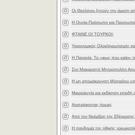
Οι Θεολόγοι ζητούν την άμεση α
Η Ουνία-Πρόσωπο και Προσωπε
ΦΤΑΙΝΕ ΟΙ ΤΟΥΡΚΟΙ;
Υγειονομικός Ολοκληρωτισμός κα
Η Παναγία: Το «φως που καίει» 
Στο Μακαριστό Μητροπολίτη Αιτω
Η μη απομάκρυνση Μόσιαλου υπο
Μικροψυχία και εκδίκηση επειδή 
Ανατρέφοντας ήρωες
Από τον Νοέμβρη της Εξέγερσης.
Η πανδημία της ηθικής χρεωκοπί