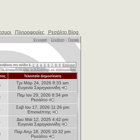
εσμοι
Πληροφορίες
Ρεσάλτο Blog
Εγγραφή
::
Σύνδεση
::
Προφίλ
ετάβαση στη σελίδα
1
,
2
,
3
,
4
,
5
,
6
,
7
,
8
,
9
Επόμενη
Να σημειωθούν όλες οι Θ.Ενότητες ως αναγνωσμένες
εις
Τελευταία Δημοσίευση
Τρι Μάρ 24, 2026 8:33 am
5
Ευγενία Σαρηγιαννίδη
Πεμ Ιαν 29, 2026 8:34 pm
2
Ρεσάλτο
Σαβ Ιαν 17, 2026 11:26 pm
4
Επισκέπτης
Δευ Μάϊ 12, 2025 4:42 pm
4
Ευγενία Σαρηγιαννίδη
Παρ Απρ 18, 2025 10:32 pm
3
Ρεσάλτο