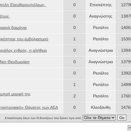
όπολη Ελευθερουπόλεως.
0
Επισκέπτης
1279
άτων.
0
Αναγνώστης
1387
καινά δαιμόνια
0
Ρεσάλτο
1406
ικότητας του εμβολιασμού
1
Ρεσάλτο
1530
εγάλος εχθρός, η αλήθεια
0
Αναγνώστρια
1394
Μίκη Θεοδωράκη
0
Αναγνώστρια
1379
0
Ρεσάλτο
1392
1
Ρεσάλτο
1499
αμπρή μορφή της
2
Ρεσάλτο
1760
καταστροφικό» Θάνατος των ΑΕΑ
0
Κλεοξάνθη
1476
Επισκόπηση όλων των Θ.Ενοτήτων που έγιναν πριν από:
Μ