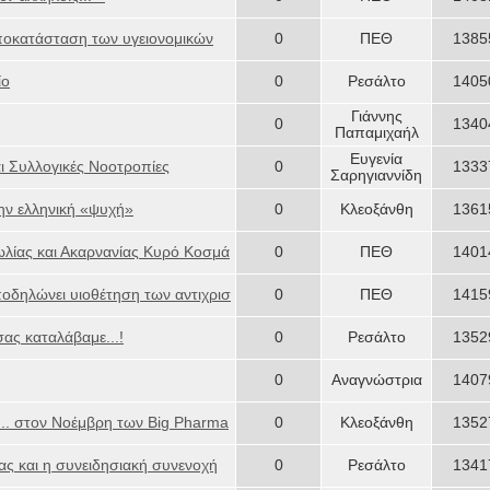
ποκατάσταση των υγειονομικών
0
ΠΕΘ
1385
ίο
0
Ρεσάλτο
1405
Γιάννης
0
1340
Παπαμιχαήλ
Ευγενία
ι Συλλογικές Νοοτροπίες
0
1333
Σαρηγιαννίδη
την ελληνική «ψυχή»
0
Κλεοξάνθη
1361
λίας και Ακαρνανίας Κυρό Κοσμά
0
ΠΕΘ
1401
δηλώνει υιοθέτηση των αντιχρισ
0
ΠΕΘ
1415
σας καταλάβαμε...!
0
Ρεσάλτο
1352
0
Αναγνώστρια
1407
.. στον Νοέμβρη των Big Pharma
0
Κλεοξάνθη
1352
ας και η συνειδησιακή συνενοχή
0
Ρεσάλτο
1341