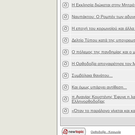
Η Εκκλησία διώκεται στην Μητρ
Ναυπάκτου: Ο Ρομπέν των αδυν
Η εποχή του κορωνοϊού και άλλα 
Δελτίο Τύπου κατά της υποχρεωτ
Ο πόλεμος της πανδημίας και ο μ
Η Ορθοδοξία αποχαιρέτησε τον 
Συμβόλαια θανάτου...
Και όμως υπάρχει αντίθεση...
π.Ανανίας Κουστένης Έφυγε η λ
Ελληνορθοδοξίας
«Όταν το παράλογο γίνεται και 
Ορθοδοξία - Κοινωνία