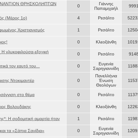
ΕΝΑΝΤΙΟΝ ΘΡΗΣΚΟΛΗΠΤΩΝ
Γιάννης
0
999
Παπαμιχαήλ
ός (Μέρος 1ο)
4
Ρεσάλτο
5223
φωμένος Xριστιανισμός
1
Ρεσάλτο
1250
ιος!
0
Κλεοξάνθη
1019
 Η γλυκοφιλούσα-εξοχική
0
Ρεσάλτο
914
Ευγενία
ικά τον εαυτό του...
0
1188
Σαρηγιαννίδη
Πανελλήνια
μισης Ντοκιμαντέρ
0
Ένωση
1153
Θεολόγων
σέγγιση στο θέμα
0
Ρεσάλτο
1137
ειος Βολουδάκης
0
Κλεοξάνθη
1226
ς*: Η σοδομιτική αμαρτία ήταν
1
Ρεσάλτο
1198
Ευγενία
και τα «Σάπια Σανίδια»
0
1209
Σαρηγιαννίδη