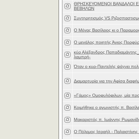
ΘΡΗΣΚΕΥΟΜΕΝΟΙ ΒΑΝΔΑΛΟΙ 
ΒΕΒΗΛΩΝ
Συντηρητισμός VS Ριζοσπαστισμ
Ο Mέγας Bασίλειος κι ο Παραμορ
Ο μεγάλος ποιητής Άγιος Πορφύρ
κύρ Αλέξανδρος Παπαδιαμάντης_
λαμπρή-
Όταν ο κυρ-Παντελής ψάχνει πολιτ
Διαμαρτυρία για την Αφίσα διαφή
«Γάμος» Ομοφυλόφιλων, μία προ
Κοιμήθηκε ο αγωνιστής π. Βασίλ
Μακαριστός π. Ιωάννης Ρωμανίδη
Ο Πόλεμος Ισραήλ - Παλαιστίνης 