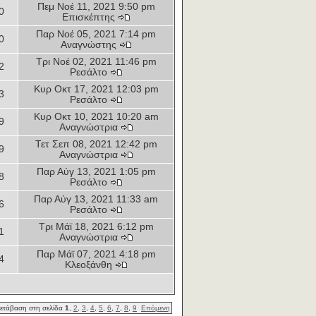
Πεμ Νοέ 11, 2021 9:50 pm
0
Επισκέπτης
Παρ Νοέ 05, 2021 7:14 pm
0
Αναγνώστης
Τρι Νοέ 02, 2021 11:46 pm
2
Ρεσάλτο
Κυρ Οκτ 17, 2021 12:03 pm
3
Ρεσάλτο
Κυρ Οκτ 10, 2021 10:20 am
9
Αναγνώστρια
Τετ Σεπ 08, 2021 12:42 pm
9
Αναγνώστρια
Παρ Αύγ 13, 2021 1:05 pm
8
Ρεσάλτο
Παρ Αύγ 13, 2021 11:33 am
6
Ρεσάλτο
Τρι Μάϊ 18, 2021 6:12 pm
1
Αναγνώστρια
Παρ Μάϊ 07, 2021 4:18 pm
4
Κλεοξάνθη
ετάβαση στη σελίδα
1
,
2
,
3
,
4
,
5
,
6
,
7
,
8
,
9
Επόμενη