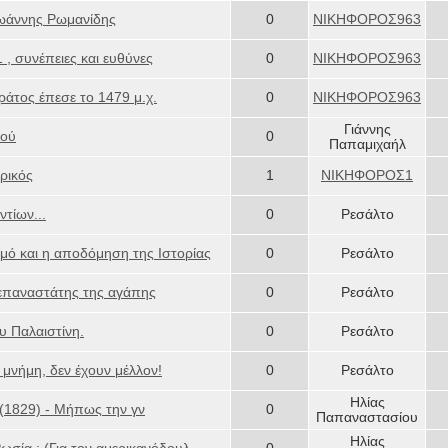
Ιωάννης Ρωμανίδης
0
ΝΙΚΗΦΟΡΟΣ963
 , συνέπειες και ευθύνες
0
ΝΙΚΗΦΟΡΟΣ963
ράτος έπεσε το 1479 μ.χ.
0
ΝΙΚΗΦΟΡΟΣ963
Γιάννης
μού
0
Παπαμιχαήλ
ρικός
1
ΝΙΚΗΦΟΡΟΣ1
τίων...
0
Ρεσάλτο
μό και η αποδόμηση της Ιστορίας
0
Ρεσάλτο
 επαναστάτης της αγάπης
0
Ρεσάλτο
υ Παλαιστίνη.
0
Ρεσάλτο
 μνήμη, δεν έχουν μέλλον!
0
Ρεσάλτο
Ηλίας
(1829) - Μήπως την γν
0
Παπαναστασίου
Ηλίας