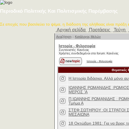
Περιοδικό Πολιτικής Και Πολιτισμικής Παρέμβασης
Σε εποχές που βασιλεύει το ψέμα, η διάδοση της αλήθειας είναι πράξη
Αρχική σελίδα
Προτάσεις
Τεύχη
Αναζήτηση
::
Κατάλογος Μελών
Ιστορία - Φιλοσοφία
Συντονιστές: Κανένας
Χρήστες συνδεδεμένοι στο forum: Κανένας
Ιστορία - Φιλοσοφία
Θεματικές 
Η Ιστορία διδάσκει. Αλλά μόνο α
ΙΩΑΝΝΗΣ ΡΩΜΑΝΙΔΗΣ :ΡΩΜΙΟΣ
ΜΕΡΟΣ 'Α
Π.ΙΩΑΝΝΗΣ ΡΩΜΑΝΙΔΗΣ : ΡΩ
Τμήμα Α
ΣΤΕΦ.ΣΩΤΗΡΙΟΥ :ΟΙ ΣΤΡΑΤΟΙ 
ΜΕΣΑΙΩΝΑ
18 Οκτώβρη 1981: Για να βρεις τ