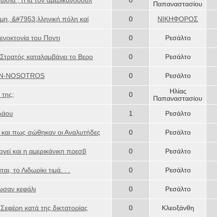
ωσία ; (Για τον αμερικανόδουλ
0
Παπαναστασίου
η, &#7953;λληνική πόλη καί
0
ΝΙΚΗΦΟΡΟΣ
ενοκτονία του Ποντι
0
Ρεσάλτο
 Στρατός καταλαμβάνει το Βερο
0
Ρεσάλτο
RAN-NOSOTROS
0
Ρεσάλτο
Ηλίας
 της;
0
Παπαναστασίου
λάου
1
Ρεσάλτο
 και πως σώθηκαν οι Αναλυτήδες
0
Ρεσάλτο
ογεί και η αμερικάνικη πρεσβ
0
Ρεσάλτο
, το Λιδωρίκι τιμά. . .
0
Ρεσάλτο
ωσαν κεφάλι
0
Ρεσάλτο
Σεφέρη κατά της δικτατορίας
0
Κλεοξάνθη