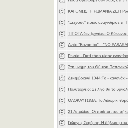
Πόσα οφείλουμε σαν λαός στην Ρ
ΚΑΙ ΟΜΩΣ! Η ΡΩΜΑΝΙΑ ΖΕΙ ! Ρώμ
"Ξεχνούν" ποιος αναγνώρισε τη Γ
ΤΙΠΟΤΑ δεν ξεχνιέται:O Kόκκινος
Αντίο "Bozambo"... "NO PASA
Ρωσία - Γιατί τόσο μίσος εναντίον
Στη μνήμη του Θύμιου Παπανικο
Δεκεμβριανά 1944:Το «κανονάκι»
Πολυτεχνείο: Σε λίγο θα το υμνολ
ΟΛΟΚΑΥΤΩΜΑ: Το Λιδωρίκι θυμάται
21 Απριλίου: Οι πρώτοι που σήκ
Γιώργος Σεφέρης: Η δήλωση του 