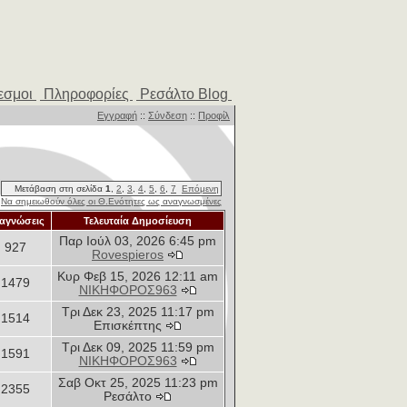
εσμοι
Πληροφορίες
Ρεσάλτο Blog
Εγγραφή
::
Σύνδεση
::
Προφίλ
Μετάβαση στη σελίδα
1
,
2
,
3
,
4
,
5
,
6
,
7
Επόμενη
Να σημειωθούν όλες οι Θ.Ενότητες ως αναγνωσμένες
αγνώσεις
Τελευταία Δημοσίευση
Παρ Ιούλ 03, 2026 6:45 pm
927
Rovespieros
Κυρ Φεβ 15, 2026 12:11 am
1479
ΝΙΚΗΦΟΡΟΣ963
Τρι Δεκ 23, 2025 11:17 pm
1514
Επισκέπτης
Τρι Δεκ 09, 2025 11:59 pm
1591
ΝΙΚΗΦΟΡΟΣ963
Σαβ Οκτ 25, 2025 11:23 pm
2355
Ρεσάλτο