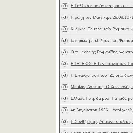
Η Γαλλική επανάσταση και ο π. 
Η μάχη του Ματζικέρτ 26/08/1071
Κι όμως! Το τελευταίο Ρωμαϊικο κ
Ιστορικές μετεξελίξεις του Φασισ
O π. Ιωάννης Ρωμανίδης ως ιστο
ΕΠΕΤΕΙΟΣ! Η Γενοκτονία των Πον
Η Επανάσταση του ΄21 υπό διωγ
Μαρίνος Αντύπας: Ο Χριστιανός
Ελλάδα Πατρίδα μου. Πατρίδα μο
4η Αυγούστου 1936... Λαοί χωρίς
Η Συνθήκη της Αδριανουπόλεως 