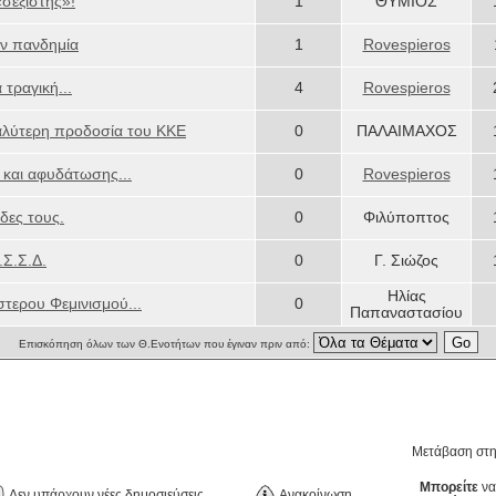
σεξιστής»!
1
ΘΥΜΙΟΣ
ην πανδημία
1
Rovespieros
 τραγική...
4
Rovespieros
αλύτερη προδοσία του ΚΚΕ
0
ΠΑΛΑΙΜΑΧΟΣ
 και αφυδάτωσης...
0
Rovespieros
δες τους.
0
Φιλύποπτος
.Σ.Σ.Δ.
0
Γ. Σιώζος
Ηλίας
τερου Φεμινισμού...
0
Παπαναστασίου
Επισκόπηση όλων των Θ.Ενοτήτων που έγιναν πριν από:
Μετάβαση στ
Μπορείτε
να
Δεν υπάρχουν νέες δημοσιεύσεις
Ανακοίνωση