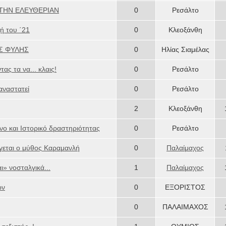
Σ THN ΕΛΕΥΘΕΡΙΑΝ
0
Ρεσάλτο
ή του ΄21
0
Κλεοξάνθη
ΑΣ ΦΥΛΗΣ
0
Ηλίας Σιαμέλας
τας τα να... κλαις!
0
Ρεσάλτο
αναστατεί
0
Ρεσάλτο
2
Κλεοξάνθη
ο και Ιστορικό δραστηριότητας
0
Ρεσάλτο
γεται ο μύθος Καραμανλή
0
Παλαίμαχος
ι» νοσταλγικά...
1
Παλαίμαχος
ων
0
ΕΞΟΡΙΣΤΟΣ
0
ΠΑΛΑΙΜΑΧΟΣ