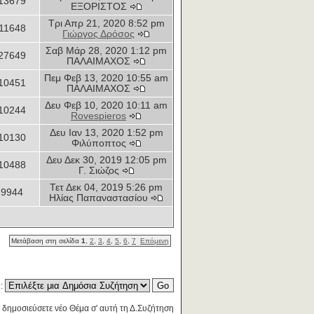
13679
ΕΞΟΡΙΣΤΟΣ
Τρι Απρ 21, 2020 8:52 pm
11648
Γιώργος Δρόσος
Σαβ Μάρ 28, 2020 1:12 pm
27649
ΠΑΛΑΙΜΑΧΟΣ
Πεμ Φεβ 13, 2020 10:55 am
10451
ΠΑΛΑΙΜΑΧΟΣ
Δευ Φεβ 10, 2020 10:11 am
10244
Rovespieros
Δευ Ιαν 13, 2020 1:52 pm
10130
Φιλύποπτος
Δευ Δεκ 30, 2019 12:05 pm
10488
Γ. Σιώζος
Τετ Δεκ 04, 2019 5:26 pm
9944
Ηλίας Παπαναστασίου
Μετάβαση στη σελίδα
1
,
2
,
3
,
4
,
5
,
6
,
7
Επόμενη
η:
 δημοσιεύσετε νέο Θέμα σ' αυτή τη Δ.Συζήτηση