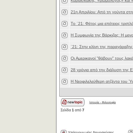
Καραϊσκάκης: «βωμολόχος» και «
21η Απριλίου: Από τη χούντα στ
Το ΄21: Φέτος μια επέτειος τριπλά
Η Συμφωνία της Βάρκιζας: Η μεγ
΄21: Στην κλίνη της παραχάραξης
Οι Αμερικανοί "θάβουν" τους λακέ
28 χρόνια από την διάλυση της Ε
Η Νεοφιλελεύθερη ατζέντα του Ύσ
Ιστορία - Φιλοσοφία
Σελίδα
1
από
7
Υπάρχουν νέες δημοσιεύσεις