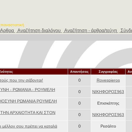
 επαναστατική
Αρθρα
Αναζήτηση διαλόγου
Αναζήτηση - άρθρα/τεύχη
Σύνδ
Ενότητες
Απαντήσεις
Συγγραφέας
Αν
υτούς που την σέβονται!
0
Rovespieros
ΥΝΗ - ΡΩΜΑΝΙΑ - ΡΟΥΜΕΛΗ
0
ΝΙΚΗΦΟΡΟΣ963
ΜΗΟΣΥΝΗ ΡΩΜΑΝΙΑ ΡΟΥΜΕΛΗ
0
Επισκέπτης
ΣΤΗΝ ΑΡΧΑΙΟΤΗΤΑ ΚΑΙ ΣΤΟΝ
0
ΝΙΚΗΦΟΡΟΣ963
ο μέλλον σου πρέπει να καταλά
0
Ρεσάλτο