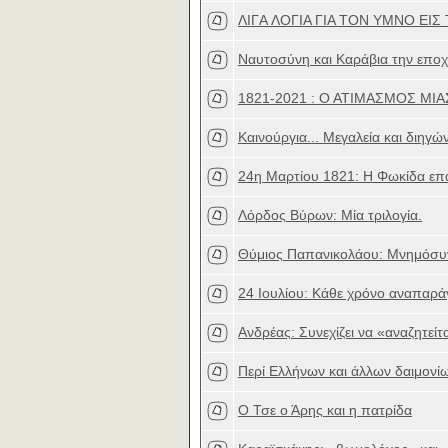
ΛIΓA ΛOΓIA ΓIA TOΝ YMNO EI
Ναυτοσύνη και Καράβια την εποχ
1821-2021 : Ο ΑΤΙΜΑΣΜΟΣ ΜΙ
Καινούργια... Μεγαλεία και διηγών
24η Μαρτίου 1821: Η Φωκίδα επ
Λόρδος Βύρων: Μία τριλογία.
Θύμιος Παπανικολάου: Μνημόσυν
24 Ιουλίου: Κάθε χρόνο αναπαρά
Ανδρέας: Συνεχίζει να «αναζητείτα
Περί Ελλήνων και άλλων δαιμονί
Ο Τσε ο Άρης και η πατρίδα