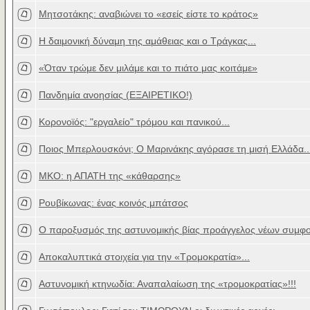
Μητσοτάκης: αναβιώνει το «εσείς είστε το κράτος»
Η δαιμονική δύναμη της αμάθειας και ο Τράγκας...
«Όταν τρώμε δεν μιλάμε και το πιάτο μας κοιτάμε»
Πανδημία ανοησίας (ΕΞΑΙΡΕΤΙΚΟ!)
Κορονοϊός: "εργαλείο" τρόμου και πανικού...
Ποιος Μπερλουσκόνι; Ο Μαρινάκης αγόρασε τη μισή Ελλάδα..
ΜΚΟ: η ΑΠΑΤΗ της «κάθαρσης»
Ρουβίκωνας: ένας κοινός μπάτσος
Ο παροξυσμός της αστυνομικής βίας προάγγελος νέων συμφ
Αποκαλυπτικά στοιχεία για την «Τρομοκρατία»...
Αστυνομική κτηνωδία: Αναπαλαίωση της «τρομοκρατίας»!!!