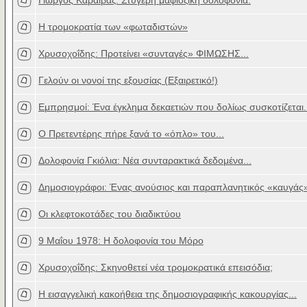
Γιώργος Καραϊβάζ. Στυγερή μαφιόζικη δολοφονία.
Η τρομοκρατία των «φωταδιστών»
Χρυσοχοΐδης: Προτείνει «συνταγές» ΦΙΜΩΣΗΣ...
Γελούν οι νονοί της εξουσίας (Εξαιρετικό!)
Εμπρησμοί: Ένα έγκλημα δεκαετιών που δολίως συσκοτίζεται.
Ο Πρετεντέρης πήρε ξανά το «όπλο» του...
Δολοφονία Γκιόλια: Νέα συνταρακτικά δεδομένα...
Δημοσιογράφοι: Ένας ανούσιος και παραπλανητικός «καυγάς
Οι κλεφτοκοτάδες του διαδικτύου
9 Μαΐου 1978: Η δολοφονία του Μόρο
Χρυσοχοΐδης: Σκηνοθετεί νέα τρομοκρατικά επεισόδια;
Η εισαγγελική κακοήθεια της δημοσιογραφικής κακουργίας...