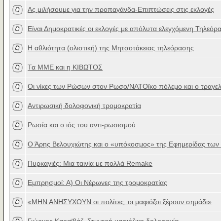
Ας μιλήσουμε για την προπαγάνδα-Επιπτώσεις στις εκλογές
Είναι Δημοκρατικές οι εκλογές με απόλυτα ελεγχόμενη Τηλεόρ
Η αθλιότητα (ολιστική) της Μητσοτάκειας τηλεόρασης
Τα ΜΜΕ και η ΚΙΒΩΤΟΣ
Οι νίκες των Ρώσων στον Ρωσο/ΝΑΤΟϊκο πόλεμο και ο τραγελ
Αντιρωσική δολοφονική τρομοκρατία
Ρωσία και ο ιός του αντι-ρωσισμού
Ο Άρης Βελουχιώτης και ο «υπόκοσμος» της Εφημερίδας των
Πυρκαγιές: Μια ταινία με πολλά Remake
Εμπρησμοί: Α) Οι Νέρωνες της τρομοκρατίας
«ΜΗΝ ΑΝΗΣΥΧΟΥΝ οι πολίτες, οι μαφιόζοι ξέρουν σημάδι»