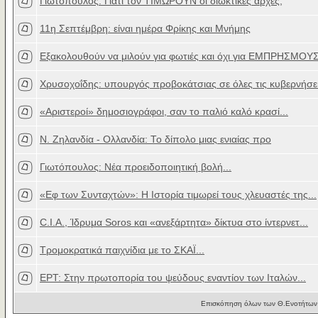
Γιωτόπουλος: Γιατί τον ΤΙΜΩΡΟΥΝ οι διωκτικές αρχές;
11η Σεπτέμβρη: είναι ημέρα Φρίκης και Μνήμης
Εξακολουθούν να μιλούν για φωτιές και όχι για ΕΜΠΡΗΣΜΟΥΣ
Χρυσοχοΐδης: υπουργός προβοκάτσιας σε όλες τις κυβερνήσε
«Αριστεροί» δημοσιογράφοι, σαν το παλιό καλό κρασί...
Ν. Ζηλανδία - Ολλανδία: Το δίπολο μιας ενιαίας προ
Γιωτόπουλος: Νέα προειδοποιητική βολή...
«Εφ των Συνταχτών»: Η Ιστορία τιμωρεί τους χλευαστές της...
C.I.A., Ίδρυμα Soros και «ανεξάρτητα» δίκτυα στο ίντερνετ...
Τρομοκρατικά παιχνίδια με το ΣΚΑΪ...
ΕΡΤ: Στην πρωτοπορία του ψεύδους εναντίον των Ιταλών...
Επισκόπηση όλων των Θ.Ενοτήτων 