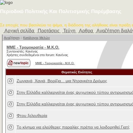
Περιοδικό Πολιτικής Και Πολιτισμικής Παρέμβασης
Σε εποχές που βασιλεύει το ψέμα, η διάδοση της αλήθειας είναι πράξη
Αρχική σελίδα
Προτάσεις
Τεύχη
Αρθρα
Αναζήτηση διαλ
Αναζήτηση
::
Κατάλογος Μελών
MME - Τρομοκρατία - Μ.Κ.Ο.
Συντονιστές: Κανένας
Χρήστες συνδεδεμένοι στο forum: Κανένας
MME - Τρομοκρατία - Μ.Κ.Ο.
Θεματικές Ενότητες
Ζωνιανά, Χανιά, Βορίζια... μια Ντραγκέτα Δρόμος
Στην Ελλάδα καλλιεργείται ένας ψυχωτικού τύπου αντιρωσισμ
Στην Ελλάδα καλλιεργείται ένας ψυχωτικού τύπου αντιρωσισμ
Φτου ξελευθερία
Το κίνημα για ελεύθερες παραλίες πρέπει να λοιδορηθεί.Γιατί;