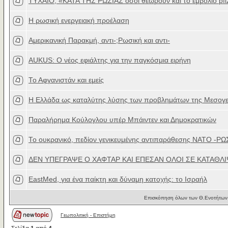
ΤΥΧΑΙΟ; «ΚΑΤΑ ΤΗΣ ΡΩΣΙΑΣ όσοι θεωρούν και το εμβόλιο pfi
Η ρωσική ενεργειακή προέλαση
Αμερικανική Παρακμή, αντι-;Ρωσική και αντι-
AUΚUS: Ο νέος εφιάλτης για την παγκόσμια ειρήνη
Το Αφγανιστάν και εμείς
Η Ελλάδα ως καταλύτης λύσης των προβλημάτων της Μεσογε
Παραλήρημα Κούλογλου υπέρ Μπάιντεν και Δημοκρατικών
Το ουκρανικό, πεδίον γενικευμένης αντιπαράθεσης ΝΑΤΟ -ΡΩ
ΔΕΝ ΥΠΕΓΡΑΨΕ Ο ΧΑΦΤΑΡ ΚΑΙ ΕΠΕΣΑΝ ΟΛΟΙ ΣΕ ΚΑΤΑΘΛΙΨ
EastMed, για ένα παίκτη και δύναμη κατοχής: το Ισραήλ
Επισκόπηση όλων των Θ.Ενοτήτων 
Γεωπολιτική - Επιστήμη