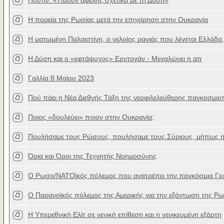
Πούτιν: «Ήμουν αφελής σχετικά με τη Δύση»
H πορεία της Ρωσίας μετά την επιχείρηση στην Ουκρανία
H ματωμένη Παλαιστίνη, ο γελοίος ραγιάς που λέγεται Ελλάδα,
Η Δύση και ο «εφτάψυχος» Ερντογάν - Μεγαλώνει η απ
Γαλλία 8 Μαίου 2023
Πού πάει η Νέα Διεθνής Τάξη της νεοφιλελεύθερης παγκοσμιο
Ποιος «δουλεύει» ποιον στην Ουκρανία;
Πουλήσαμε τους Ρώσους, πουλήσαμε τους Σύριους, μήπως ή
Όρια και Όροι της Τεχνητής Νοημοσύνης
Ο Ρωσο/ΝΑΤΟϊκός πόλεμος που ανατρέπει την παγκόσμια Γ
Ο Παρανοϊκός πόλεμος της Αμερικής για την εξόντωση της Ρω
Η Υπερεθνική Ελίτ σε γενική επίθεση και η γενικευμένη εξάρτη