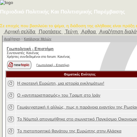
Περιοδικό Πολιτικής Και Πολιτισμικής Παρέμβασης
Σε εποχές που βασιλεύει το ψέμα, η διάδοση της αλήθειας είναι πράξη
Αρχική σελίδα
Προτάσεις
Τεύχη
Αρθρα
Αναζήτηση διαλ
Αναζήτηση
::
Κατάλογος Μελών
Γεωπολιτική - Επιστήμη
Συντονιστές: Κανένας
Χρήστες συνδεδεμένοι στο forum: Κανένας
Γεωπολιτική - Επιστήμη
Θεματικές Ενότητες
Η σκοτεινή Ευρώπη, μια ιστορία εγκλημάτων!
Ο «αντιπερισπασμός» του Τραμπ στο Ιράν
Γεωψυχιατρική ή αλλιώς, πως η παράνοια εναντίον της Ρωσία
Το Νόμπελ απονεμήθηκε στο σιωνιστικό Παγκόσμιο Οικονομι
Το πιστοποιητικό θανάτου της Ευρώπης στην Αλάσκα