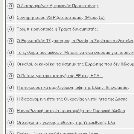
Ο διαταραγμένος Αμερικανός Προτεστάντης
Συντηρητισμός VS Ριζοσπαστισμός (Μέρος1ο)
Τραμπ ειρηνοποιός ή Τραμπ δυναμιτιστής;
Ο Ευρωπαϊκός Τζιχαντισμός, η Ρωσία, η Συρία και ο εξευτελισ
Το έγκλημα των αιώνων- Μπορεί να γίνει έναυσμα για πυρηνικ
Οι καλοί, οι κακοί και τα άσχημα της Ευρώπης που δεν θέλου
Ο Πούτιν, για την υποταγή της ΕΕ στις ΗΠΑ...
Η αποκρουστικά αμφιλεγόμενη όψη της Ελλην. Διπλωματίας
Η διαφαινόμενη ήττα της Ουκρανίας γίνεται ήττα της Δύσης
Η αντι/Ρωσική υστερία προετοιμάζει τον Πυρηνικό όλεθρο
Οι Στόχοι της γενικής επίθεσης της Υπερεθνικής Ελίτ