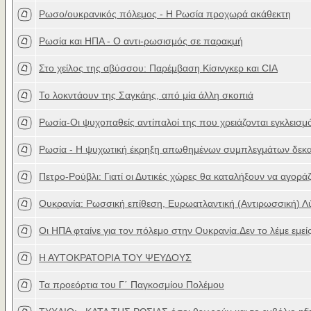
Ρωσο/ουκρανικός πόλεμος - Η Ρωσία προχωρά ακάθεκτη
Ρωσία και ΗΠΑ - O αντι-ρωσισμός σε παρακμή
Στο χείλος της αβύσσου: Παρέμβαση Κίσινγκερ και CIA
Το λοκντάουν της Σαγκάης, από μία άλλη σκοπιά
Ρωσία-Οι ψυχοπαθείς αντίπαλοί της που χρειάζονται εγκλεισμ
Ρωσία - Η ψυχωτική έκρηξη απωθημένων συμπλεγμάτων δεκα
Πετρο-Ρούβλι: Γιατί οι Δυτικές χώρες θα καταλήξουν να αγορά
Ουκρανία: Ρωσσική επίθεση, Ευρωατλαντική (Αντιρωσσική) 
Οι ΗΠΑ φταίνε για τον πόλεμο στην Ουκρανία.Δεν το λέμε εμεί
Η ΑΥΤΟΚΡΑΤΟΡΙΑ ΤΟΥ ΨΕΥΔΟΥΣ
Τα προεόρτια του Γ΄ Παγκοσμίου Πολέμου