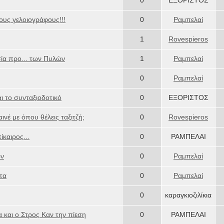
0
ΕΞΟΡΙΣΤΟΣ
τους γελοιογράφους!!!
0
Ραμπελαί
1
Rovespieros
ία προ... των Πυλών
1
Ραμπελαί
0
Ραμπελαί
ι το συνταξιοδοτικό
0
ΕΞΟΡΙΣΤΟΣ
έ με όπου θέλεις ταξιτζή;
0
Rovespieros
καιρος...
0
ΡΑΜΠΕΛΑΙ
ων
0
Ραμπελαί
τα
0
Ραμπελαί
0
καραγκιοζιλίκια
 και ο Στρος Καν την πίεση
0
ΡΑΜΠΕΛΑΙ