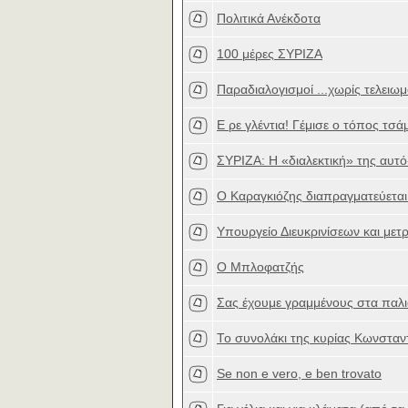
Πολιτικά Ανέκδοτα
100 μέρες ΣΥΡΙΖΑ
Παραδιαλογισμοί ...χωρίς τελειω
Ε ρε γλέντια! Γέμισε ο τόπος τσ
ΣΥΡΙΖΑ: Η «διαλεκτική» της αυτό
Ο Καραγκιόζης διαπραγματεύεται 
Υπουργείο Διευκρινίσεων και με
Ο Μπλοφατζής
Σας έχουμε γραμμένους στα παλι
Το συνολάκι της κυρίας Κωνστα
Se non e vero, e ben trovato