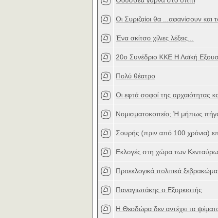
Οδυσσέα γύρνα στο σπίτι
Οι Συριζαίοι θα ...αφανίσουν και 
Ένα σκίτσο χίλιες λέξεις...
20ο Συνέδριο ΚΚΕ Η Λαϊκή Εξουσ
Πολύ θέατρο
Οι εφτά σοφοί της αρχαιότητας κα
Νομισματοκοπείο; Ή μήπως πήγαιν
Σουρής (πριν από 100 χρόνια) επί
Εκλογές στη χώρα των Κενταύρ
Προεκλογικά πολιτικά ξεβρακώμα
Παναγιωτάκης ο Εξορκιστής
Η Θεοδώρα δεν αντέχει τα ψέματα