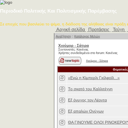
Περιοδικό Πολιτικής Και Πολιτισμικής Παρέμβασης
Σε εποχές που βασιλεύει το ψέμα, η διάδοση της αλήθειας είναι πράξη
Αρχική σελίδα
Προτάσεις
Τεύχη
Αναζήτηση
::
Κατάλογος Μελών
Χιούμορ - Σάτιρα
Συντονιστές: Κανένας
Χρήστες συνδεδεμένοι στο forum: Κανένας
Χιούμορ - Σάτιρα
Θεματικές
«Εγώ η Κίμπερλι Γκίλφοϊλ...»
Το σκατό του Καλλιτέχνη
Εξ όνυχος τον Λέοντα
Εξ απαλών Ονύχων
ΘΑ ΓΙΝΟΥΜΕ ΟΛΟΙ ΡΙΝΟΚΕΡΟΙ*