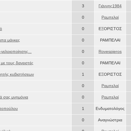
3
Γιάννης1984
0
Ραμπελαί
μό
0
ΕΞΟΡΙΣΤΟΣ
άμπα μάγκες
0
ΡΑΜΠΕΛΑΙ
-γελοιοποίησης...
0
Rovespieros
με τους δανειστές
0
ΡΑΜΠΕΛΑΙ
τρητής κυβιστήσεων
1
ΕΞΟΡΙΣΤΟΣ
0
Ραμπελαί
ά σας μνημόνια
0
Ραμπελαί
ντοπούλου
1
Ενδυματολόγος
0
Αναγνώστρια