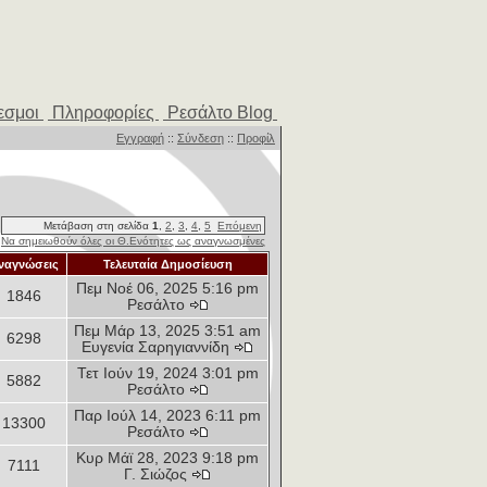
εσμοι
Πληροφορίες
Ρεσάλτο Blog
Εγγραφή
::
Σύνδεση
::
Προφίλ
Μετάβαση στη σελίδα
1
,
2
,
3
,
4
,
5
Επόμενη
Να σημειωθούν όλες οι Θ.Ενότητες ως αναγνωσμένες
ναγνώσεις
Τελευταία Δημοσίευση
Πεμ Νοέ 06, 2025 5:16 pm
1846
Ρεσάλτο
Πεμ Μάρ 13, 2025 3:51 am
6298
Ευγενία Σαρηγιαννίδη
Τετ Ιούν 19, 2024 3:01 pm
5882
Ρεσάλτο
Παρ Ιούλ 14, 2023 6:11 pm
13300
Ρεσάλτο
Κυρ Μάϊ 28, 2023 9:18 pm
7111
Γ. Σιώζος