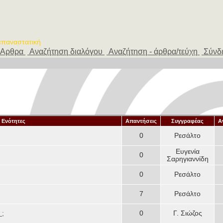
 επαναστατική
Αρθρα
Αναζήτηση διαλόγου
Αναζήτηση - άρθρα/τεύχη
Σύνδ
 Ενότητες
Απαντήσεις
Συγγραφέας
Α
0
Ρεσάλτο
Ευγενία
0
Σαρηγιαννίδη
0
Ρεσάλτο
7
Ρεσάλτο
 ;
0
Γ. Σιώζος