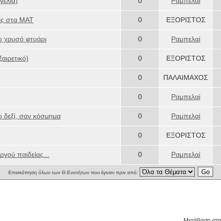
γέλια)
0
Ραμπελαί
ις στα ΜΑΤ
0
ΕΞΟΡΙΣΤΟΣ
το χρυσό φτυάρι
0
Ραμπελαί
αιρετικό)
0
ΕΞΟΡΙΣΤΟΣ
0
ΠΑΛΑΙΜΑΧΟΣ
0
Ραμπελαί
το δεξί, σαν κόσμημα
0
Ραμπελαί
0
ΕΞΟΡΙΣΤΟΣ
ργού παιδείας...
0
Ραμπελαί
Επισκόπηση όλων των Θ.Ενοτήτων που έγιναν πριν από:
Μετάβαση στ