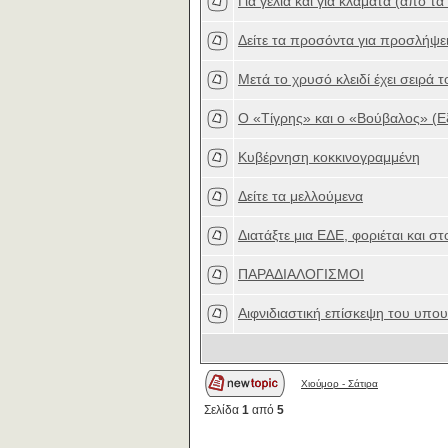
Για γέλια και για κλάματα (από τα 
Δείτε τα προσόντα για προσλήψε
Μετά το χρυσό κλειδί έχει σειρά 
Ο «Τίγρης» και ο «Βούβαλος» (Εξ
Κυβέρνηση κοκκινογραμμένη
Δείτε τα μελλούμενα
Διατάξτε μια ΕΔΕ, φοριέται και σ
ΠΑΡΑΔΙΑΛΟΓΙΣΜΟΙ
Αιφνιδιαστική επίσκεψη του υπου
Χιούμορ - Σάτιρα
Σελίδα
1
από
5