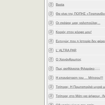
Βasta
Θα γίνει της ΠΟΠΗΣ «Τσαπανίδ
Οι σκέψεις μιας γαλοπούλας...
Κοριός στον κόρφο μου!
Ευτυχώς που η Ιστορία δεν φέρε
L' ALTRA PAR
Ο Χιονάνθρωπος
Πως αισθάνεσαι Φιλαράκο;;;;;;
Η επανάσταση του ... Μήτσου!!!
Τσίπρας: Η Πρωταπριλιά ωχριά μ
Τσίπρας στο Μάτι για ψήφους. (Μ