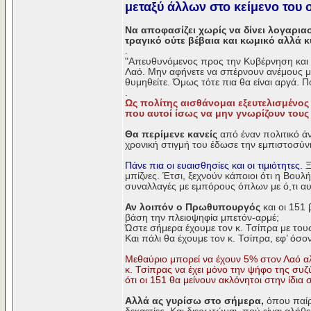
μεταξύ άλλων στο κείμενο του 
Nα αποφασίζει χωρίς να δίνει λογαρια
τραγικό ούτε βέβαια και κωμικό αλλά κυ
.
"Απευθυνόμενος προς την Κυβέρνηση και τ
Λαό. Μην αφήνετε να σπέρνουν ανέμους με 
θυμηθείτε. Όμως τότε πια θα είναι αργά. 
.
Ως πολίτης αισθάνομαι εξευτελισμένος 
που αυτοί ίσως να μην γνωρίζουν τους
Θα περίμενε κανείς
από έναν πολιτικό άν
χρονική στιγμή του έδωσε την εμπιστοσύν
Πάνε πια οι ευαισθησίες και οι τιμιότητες.
Ξ
μπίζνες. Έτσι, ξεχνούν κάποιοι ότι η Βουλή
συναλλαγές με εμπόρους όπλων με ό,τι αυ
Αν λοιπόν ο Πρωθυπουργός
και οι 151 
βάση την πλειοψηφία μπετόν-αρμέ;
Ώστε σήμερα έχουμε τον κ. Τσίπρα με τους
Και πάλι θα έχουμε τον κ. Τσίπρα, εφ’ όσ
Μεθαύριο μπορεί να έχουν 5% στον Λαό αλλ
κ. Τσίπρας να έχει μόνο την ψήφο της συζ
ότι οι 151 θα μείνουν ακλόνητοι στην ίδι
Αλλά ας γυρίσω στο σήμερα,
όπου παίρν