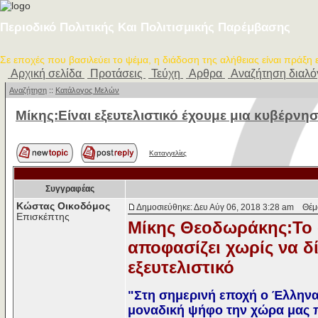
Περιοδικό Πολιτικής Και Πολιτισμικής Παρέμβασης
Σε εποχές που βασιλεύει το ψέμα, η διάδοση της αλήθειας είναι πράξη
Αρχική σελίδα
Προτάσεις
Τεύχη
Αρθρα
Αναζήτηση διαλ
Αναζήτηση
::
Κατάλογος Μελών
Μίκης:Είναι εξευτελιστικό έχουμε μια κυβέρνη
Καταγγελίες
Συγγραφέας
Κώστας Οικοδόμος
Δημοσιεύθηκε: Δευ Αύγ 06, 2018 3:28 am
Θέμα 
Επισκέπτης
Μίκης Θεοδωράκης:Το ό
αποφασίζει χωρίς να δί
εξευτελιστικό
"Στη σημερινή εποχή ο Έλληνα
μοναδική ψήφο την χώρα μας π