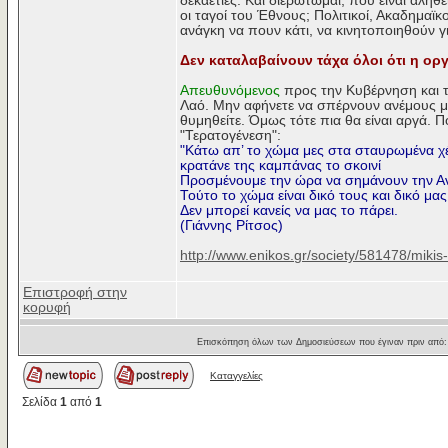
δεκαετίες. Και διερωτώμαι, πού είναι αλήθει
οι ταγοί του Έθνους; Πολιτικοί, Ακαδημαϊ
ανάγκη να πουν κάτι, να κινητοποιηθούν γι
Δεν καταλαβαίνουν τάχα όλοι ότι η οργ
Απευθυνόμενος
προς την Κυβέρνηση και τ
Λαό. Μην αφήνετε να σπέρνουν ανέμους με 
θυμηθείτε. Όμως τότε πια θα είναι αργά. Π
"Τερατογένεση":
"Κάτω απ’ το χώμα μες στα σταυρωμένα χ
κρατάνε της καμπάνας το σκοινί
Προσμένουμε την ώρα να σημάνουν την Α
Τούτο το χώμα είναι δικό τους και δικό μας
Δεν μπορεί κανείς να μας το πάρει.
(Γιάννης Ρίτσος)
http://www.enikos.gr/society/581478/miki
Επιστροφή στην
κορυφή
Επισκόπηση όλων των Δημοσιεύσεων που έγιναν πριν από
Καταγγελίες
Σελίδα
1
από
1