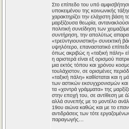
Στο επίπεδο του υπό αμφισβήτησ
υποκειμένου της κοινωνικής τάξη
χαρακτηρίζει την ελάχιστη βάση 
μαρξίζουσα θεωρία, αντανακλούσε
πολιτική συνείδηση των χειμαζόμ
συντήρηση, την απολύτως απαραί
«τρεϋντγιουνιστική» συνεκτική β
υψηλότερο, επαναστατικό επίπεδο
όπως ακριβώς η «ταξική πάλη» εί
η αριστερά είναι εξ ορισμού πατρι
μια εκτός τόπου και χρόνου κοσμοπ
τουλάχιστον, σε ορισμένες περι
«ταξική πάλη» καθίσταται και η 
των αστικών εκσυγχρονισμών και 
τα «χοντρά γράμματα» της μαρξίζο
στην εποχή του, σε αντίθεση με 
αλλά συνεπής με το μοντέλο ανάλ
19ου αιώνα καθώς και με το επανα
αντιδράσεις των τότε εργαζομένω
παραγωγής…