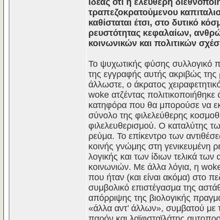
ιδέας ότι η ελεύθερη διεθνοποι
τραπεζοκρατούμενου καπιταλισμ
καθίσταται έτσι, στο δυτικό κό
ρευστότητας κεφαλαίων, ανθρ
κοινωνικών και πολιτικών σχέ
Το ψυχωτικής φύσης συλλογικό π
της εγγραφής αυτής ακριβώς της 
άλλωστε, ο άκρατος χειραφετητικό
woke ατζέντας πολιτικοποιήθηκε 
κατηφόρα που θα μπορούσε να εκφ
σύνολο της φιλελεύθερης κοσμοθε
φιλελευθερισμού. Ο καταλύτης τ
ρεύμα. Το επίκεντρο των αντιθέσ
κοινής γνώμης στη γενικευμένη ρε
λογικής και των ίδιων τελικά τ
κοινωνιών. Με άλλα λόγια, η woke
που ήταν (και είναι ακόμα) στο π
συμβολικό επιστέγασμα της αστάθε
απόρριψης της βιολογικής πραγμα
«άλλα αντ’ άλλων», συμβατού με 
παρόν και λαϊφσταϊλάτης αυτοπρ