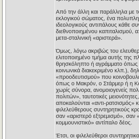
Από την άλλη και παράλληλα με τ
εκλογικού σώματος, ένα πολυπλη
ιδεολογικούς αντιπάλους κάθε συ
διεθνοποιημένου καπιταλισμού, α
μετα-σταλινική «αριστερά».
Όμως, λόγω ακριβώς του ελευθερ
ελιτοποιημένο τμήμα αυτής της π
θρησκόληπτο ή αγράμματο όπως 
κοινωνικά διακεκριμένο κλπ.), δη
«προοδευτισμού» που κοινοβουλευ
όπως ο Μακρόν, ο Στάρμερ ή η Κ
χωρίς σύνορα, ανομοιογενείς πολ
πολιτών», ταυτοτικές μειονότητ
αποκαλούνται «αντι-ρατσισμός» κα
φιλελεύθερους συντηρητικούς κρατ
σαν «αριστερό εξτρεμισμό», σαν «
κομμουνιστικό» αντίπαλο δέος.
Έτσι, οι φιλελεύθεροι συντηρητικο