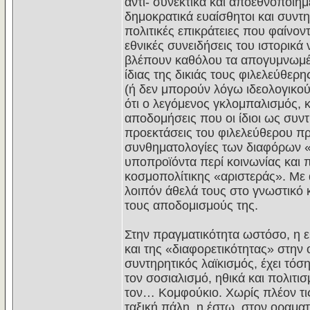
αντι- συνεκτικά και αποεθνοποιημ
δημοκρατικά ευαίσθητοι και συντη
πολιτικές επικράτειες που φαίνον
εθνικές συνειδήσεις του ιστορικά
βλέπουν καθόλου τα απογυμνωμένα
ίδιας της δικιάς τους φιλελεύθερ
(ή δεν μπορούν λόγω ιδεολογικού
ότι ο λεγόμενος γκλομπαλισμός, 
αποδομήσεις που οι ίδιοι ως συντ
προεκτάσεις του φιλελεύθερου π
συνθηματολογίες των διαφόρων «Μ
υποπροϊόντα περί κοινωνίας και π
κοσμοπολίτικης «αριστεράς». Με 
λοιπόν άθελά τους στο γνωστικό κ
τους αποδομισμούς της.
Στην πραγματικότητα ωστόσο, η ε
και της «διαφορετικότητας» στην
συντηρητικός λαϊκισμός, έχει τόσ
τον σοσιαλισμό, ηθικά και πολιτι
τον… Κομφούκιο. Χωρίς πλέον τις
ταξική πάλη, η έστω, στον οραματ