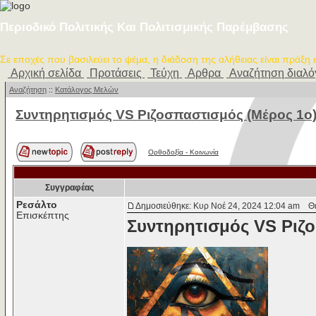
Περιοδικό Πολιτικής Και Πολιτισμικής Παρέμβασης
Σε εποχές που βασιλεύει το ψέμα, η διάδοση της αλήθειας είναι πράξη
Αρχική σελίδα
Προτάσεις
Τεύχη
Αρθρα
Αναζήτηση διαλ
Αναζήτηση
::
Κατάλογος Μελών
Συντηρητισμός VS Ριζοσπαστισμός (Μέρος 1ο
Ορθοδοξία - Κοινωνία
Συγγραφέας
Ρεσάλτο
Δημοσιεύθηκε: Κυρ Νοέ 24, 2024 12:04 am
Θέμ
Επισκέπτης
Συντηρητισμός VS Ριζ