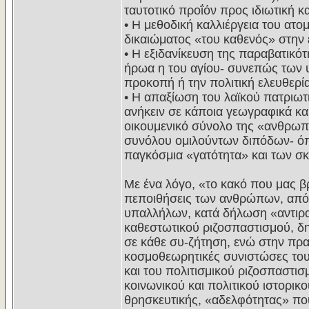
ταυτοτικό προΐόν προς ιδιωτική 
• Η μεθοδική καλλιέργεια του ατο
δικαιώματος «του καθενός» στην 
• Η εξιδανίκευση της παραβατικ
ήρωα η του αγίου- συνεπώς των υ
προκοπή ή την πολιτική ελευθερία
• Η απαξίωση του λαϊκού πατριωτ
ανήκειν σε κάποια γεωγραφικά κα
οικουμενικό σύνολο της «ανθρωπ
συνόλου ομιλούντων διπόδων- όπ
παγκόσμια «γατότητα» και των σ
Με ένα λόγο, «το κακό που μας βρ
πεποιθήσεις των ανθρώπων, από
υπαλλήλων, κατά δήλωση «αντιρα
καθεστωτικού ριζοσπαστισμού, δ
σε κάθε συ-ζήτηση, ενώ στην πρα
κοσμοθεωρητικές συνιστώσες του
και του πολιτισμικού ριζοσπαστι
κοινωνικού και πολιτικού ιστορικ
θρησκευτικής, «αδελφότητας» που