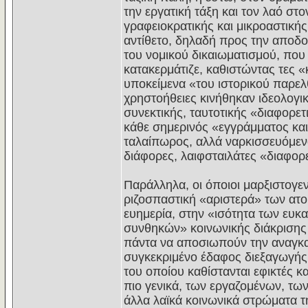
την εργατική τάξη και τον λαό στ
γραφειοκρατικής και μικροαστικής
αντίθετο, δηλαδή προς την αποδοχ
του νομικού δικαιωματισμού, που ι
κατακερμάτιζε, καθιστώντας τες «
υποκείμενα «του ιστορικού παρελθ
χρηστοήθειες κινήθηκαν ιδεολογικ
συνεκτικής, ταυτοτικής «διαφορετ
κάθε σημερινός «εγγράμματος κα
ταλαίπωρος, αλλά ναρκισσευόμενο
διάφορες, λαιφσταιλάτες «διαφορ
Παράλληλα, οι όποιοι μαρξιστογεν
ριζοσπαστική «αριστερά» των ατ
ευημερία, στην «ισότητα των ευκ
συνθηκών» κοινωνικής διάκρισης
πάντα να αποσιωπούν την αναγκασ
συγκεκριμένο έδαφος διεξαγωγής
του οποίου καθίστανται εφικτές κ
πιο γενικά, των εργαζομένων, τω
άλλα λαϊκά κοινωνικά στρώματα τη