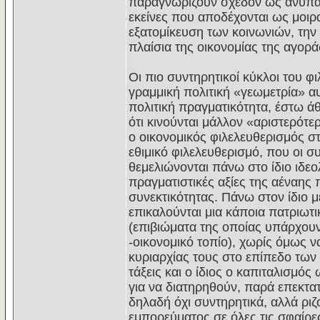
παραγνωρίζουν σχεδόν ως ανύπαρκ
εκείνες που αποδέχονται ως μοιρ
εξατομίκευση των κοινωνιών, την 
πλαίσια της οικονομίας της αγορά
Οι πιο συντηρητικοί κύκλοι του φι
γραμμική πολιτική «γεωμετρία» α
πολιτική πραγματικότητα, έστω άθ
ότι κινούνται μάλλον «αριστερότε
ο οικονομικός φιλελευθερισμός σ
εθιμικό φιλελευθερισμό, που οι σ
θεμελιώνονται πάνω στο ίδιο ιδε
πραγματιστικές αξίες της αέναης 
συνεκτικότητας. Πάνω στον ίδιο μ
επικαλούνται μια κάποια πατριωτ
(επιβιώματα της οποίας υπάρχουν
-οικονομικό τοπίο), χωρίς όμως 
κυριαρχίας τους στο επίπεδο των
τάξεις και ο ίδιος ο καπιταλισμ
για να διατηρηθούν, παρά επεκτατ
δηλαδή όχι συντηρητικά, αλλά ρι
εμπορεύματος σε όλες τις σφαίρες