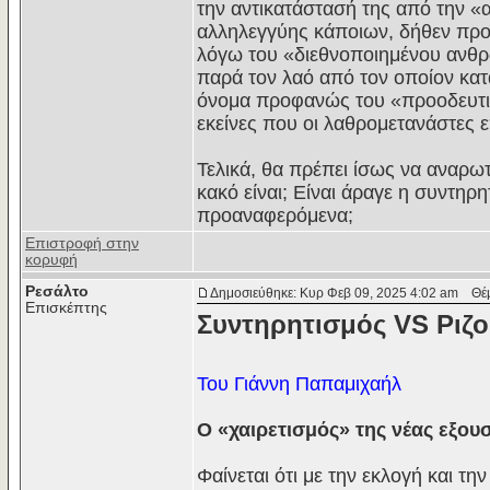
την αντικατάστασή της από την «α
αλληλεγγύης κάποιων, δήθεν πρ
λόγω του «διεθνοποιημένου ανθ
παρά τον λαό από τον οποίον κα
όνομα προφανώς του «προοδευτικο
εκείνες που οι λαθρομετανάστες 
Τελικά, θα πρέπει ίσως να αναρω
κακό είναι; Είναι άραγε η συντηρ
προαναφερόμενα;
Επιστροφή στην
κορυφή
Ρεσάλτο
Δημοσιεύθηκε: Κυρ Φεβ 09, 2025 4:02 am
Θέμα
Επισκέπτης
Συντηρητισμός VS Ριζ
Του Γιάννη Παπαμιχαήλ
Ο «χαιρετισμός» της νέας εξου
Φαίνεται ότι με την εκλογή και τη