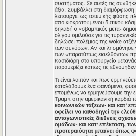
συστήματος. Σε αυτές τις συνθήκ
άξια. Συμβάλλει στη διαμόρφωση 
λειτουργεί ως τοτεμικής φύσης πλ
αποικιοκρατούμενου δυτικού κό
δηλαδή ο «σβαμπικός μετα- δημοκ
ολίγου ομιλούσε για τις τυραννικ
δηλώσει πολέμιος της woke ατζέν
των συνόρων. Aν και λησμόνησε 
των «παρατύπως εισελθόντων πρ
Κασιδιάρη στο υπουργείο μετανά
παραμερίζει κάπως τις εθνομηδεν
Τι είναι λοιπόν και πως ερμηνεύε
καταλάβουμε ένα φαινόμενο, φυσι
επομένως να ερμηνεύσουμε την ε
Τραμπ στην αμερικανική καρδιά τ
κοινωνικών τάξεων- και κατ’ επ
οφείλει να καθοδηγεί την ελεύθ
ανταγωνιστικές διεθνείς σχέσε
ομάδων- και κατ’ επέκταση, τω
προτεραιότητα μπαίνει όπως φα