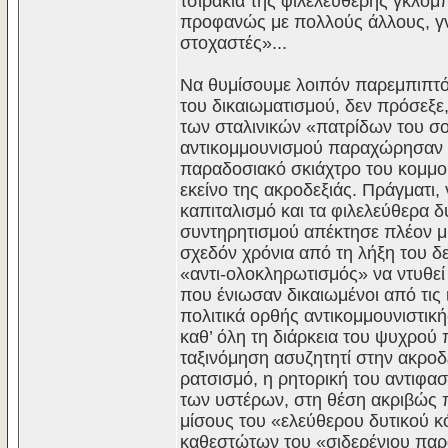
τσιράκια της φιλελεύθερης γκλομ
προφανώς με πολλούς άλλους, γ
στοχαστές»...
Να θυμίσουμε λοιπόν παρεμπιπτόν
του δικαιωματισμού, δεν πρόσεξε
των σταλινικών «πατρίδων του σ
αντικομμουνισμού παραχώρησαν τ
παραδοσιακό σκιάχτρο του κομμο
εκείνο της ακροδεξιάς. Πράγματι,
καπιταλισμό και τα φιλελεύθερα δ
συντηρητισμού απέκτησε πλέον μι
σχεδόν χρόνια από τη λήξη του δ
«αντι-ολοκληρωτισμός» να ντυθεί
που ένιωσαν δικαιωμένοι από τις ι
πολιτικά ορθής αντικομμουνιστικ
καθ’ όλη τη διάρκεια του ψυχρού 
ταξινόμηση ασυζητητί στην ακροδε
ρατσισμό, η ρητορική του αντιφασ
των υστέρων, στη θέση ακριβώς π
μίσους του «ελεύθερου δυτικού κό
καθεστώτων του «σιδερένιου παρ