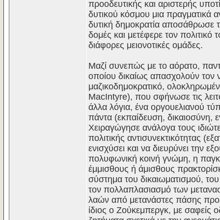
προοδευτικής και αριστερής υποτ
δυτικού κόσμου μια πραγματικά αν
δυτική δημοκρατία αποσάθρωσε τ
δομές και μετέφερε τον πολιτικό τ
διάφορες μειονοτικές ομάδες.
Μαζί συνεπώς με το αόρατο, παντ
οποίου δικαίως απασχολούν τον 
μαζικοδημοκρατικό, ολοκληρωμένο
MacIntyre), που σφήνωσε τις λει
άλλα λόγια, ένα oργουελιανού τύπ
πάντα (εκπαίδευση, δικαιοσύνη, ε
Χειραγώγησε ανάλογα τους ιδιώτες
πολιτικής αντισυνεκτικότητας (εξ
ενισχύσει και να διευρύνει την εξ
πολυφωνική κοινή γνώμη, η παγκ
έμμισθους ή άμισθους πρακτορίσκο
σύστημα του δικαιωματισμού, το
τον πολλαπλασιασμό των μετανασ
λαών από μετανάστες πάσης προέ
ίδιος ο Ζούκεμπεργκ, με σαφείς 