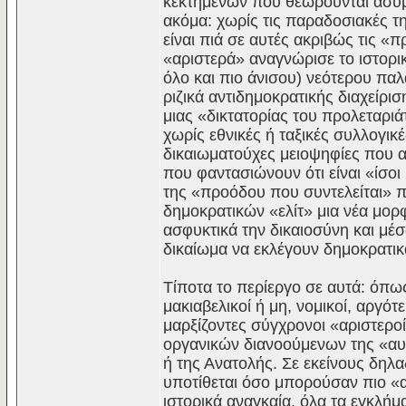
κεκτημένων που θεωρούνται ασύμβ
ακόμα: χωρίς τις παραδοσιακές τ
είναι πιά σε αυτές ακριβώς τις «
«αριστερά» αναγνώρισε το ιστορι
όλο και πιο άνισου) νεότερου παλ
ριζικά αντιδημοκρατικής διαχείρι
μιας «δικτατορίας του προλεταριά
χωρίς εθνικές ή ταξικές συλλογικ
δικαιωματούχες μειοψηφίες που 
που φαντασιώνουν ότι είναι «ίσοι
της «προόδου που συντελείται» 
δημοκρατικών «ελίτ» μια νέα μορ
ασφυκτικά την δικαιοσύνη και μέσ
δικαίωμα να εκλέγουν δημοκρατι
Τίποτα το περίεργο σε αυτά: όπως
μακιαβελικοί ή μη, νομικοί, αργότ
μαρξίζοντες σύγχρονοι «αριστερο
οργανικών διανοούμενων της «α
ή της Ανατολής. Σε εκείνους δη
υποτίθεται όσο μπορούσαν πιο «αν
ιστορικά αναγκαία, όλα τα εγκλή