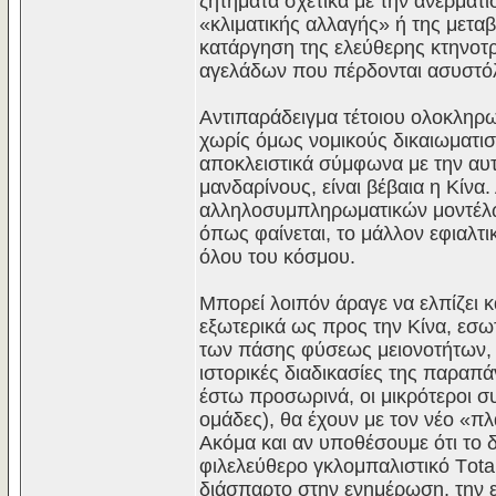
ζητήματα σχετικά με την ανερμάτι
«κλιματικής αλλαγής» ή της μετα
κατάργηση της ελεύθερης κτηνοτρ
αγελάδων που πέρδονται ασυστό
Αντιπαράδειγμα τέτοιου ολοκληρ
χωρίς όμως νομικούς δικαιωματισ
αποκλειστικά σύμφωνα με την αυ
μανδαρίνους, είναι βέβαια η Κίνα
αλληλοσυμπληρωματικών μοντέλων
όπως φαίνεται, το μάλλον εφιαλτι
όλου του κόσμου.
Μπορεί λοιπόν άραγε να ελπίζει 
εξωτερικά ως προς την Κίνα, εσω
των πάσης φύσεως μειονοτήτων, θ
ιστορικές διαδικασίες της παρα
έστω προσωρινά, οι μικρότεροι συ
ομάδες), θα έχουν με τον νέο «π
Ακόμα και αν υποθέσουμε ότι το δ
φιλελεύθερο γκλομπαλιστικό Τotal
διάσπαρτο στην ενημέρωση, την 