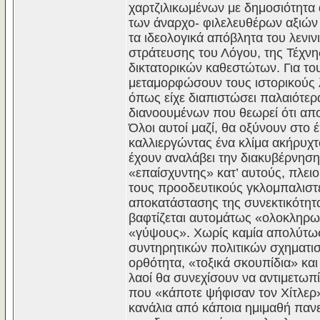
χαρτζιλικωμένων με δημοσιότητα 
των άναρχο- φιλελευθέρων αξιών
τα ιδεολογικά απόβλητα του λενιν
στράτευσης του Λόγου, της Τέχνη
δικτατορικών καθεστώτων. Για το
μεταμορφώσουν τους ιστορικούς 
όπως είχε διαπιστώσει παλαιότερ
διανοουμένων που θεωρεί ότι απ
Όλοι αυτοί μαζί, θα οξύνουν στο έ
καλλιεργώντας ένα κλίμα ακήρυχτ
έχουν αναλάβει την διακυβέρνηση
«επαίσχυντης» κατ’ αυτούς, πλει
τους προοδευτικούς γκλομπαλιστ
αποκατάστασης της συνεκτικότητα
βαφτίζεται αυτομάτως «ολοκληρωτ
«γύψους». Χωρίς καμία απολύτως
συντηρητικών πολιτικών σχηματισ
ορθότητα, «τοξικά σκουπίδια» κα
λαοί θα συνεχίσουν να αντιμετωπ
που «κάποτε ψήφισαν τον Χίτλερ
κανάλια από κάποια ημιμαθή παν