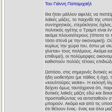
Του Γιάννη Παπαμιχαήλ
Θα ήταν μάλλον αφελές να πιστέψε
λαϊκές μάζες, το παιχνίδι της υπ
συντηρητικός, ετερόκλητος όχλος, 
πολιτικός ηγέτης ο Τραμπ είναι έ
ακόμα πλουσιότερους (τίποτα το 
τόσο στενά με την οικονομική). Ο
κυρίως την χώρα του, έστω με σκ
γίνεται» τους πολέμους. Ακόμα κα
επιθυμεί), οι πολύμορφες οικονομ
καθιστούν πολλές τέτοιες επιδιώξε
Ωστόσο, στις σημερινές δυτικές 
ήδη υιοθετήσει (με πάθος ή όχι), 
«κουλτούρες woke». Η εκλογή λ
δείχνει όμως ταυτόχρονα ότι, παρ
δυτικές λαϊκές μάζες εδώ και δε
προσπαθώντας να αντισταθούν στη
μπορούν. Ακόμα και από τις υποσ
ότι θέλουν ένας- ένας και όλοι μ