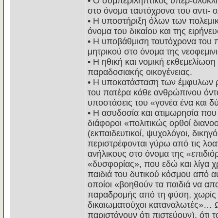
• Ο συμπεριληπτικός υπερ-ολοκλη
στο όνομα ταυτόχρονα του αντι- 
• Η υποστήριξη όλων των πολεμι
όνομα του δικαίου και της ειρήνε
• Η υποβάθμιση ταυτόχρονα του π
μητρικού στο όνομα της νεοφεμιν
• Η ηθική και νομική εκθεμελίωση
παραδοσιακής οικογένειας.
• Η υποκατάσταση των έμφυλων ρ
του πατέρα κάθε ανθρώπινου όντ
υποστάσεις του «γονέα ένα και δ
• Η ασυδοσία και ατιμωρησία πο
διάφοροι «πολιτικώς ορθοί διανο
(εκπαιδευτικοί, ψυχολόγοι, δικηγό
περιστρέφονται γύρω από τις λοατ
ανήλικους στο όνομα της «επιδιό
«δυσφορίας», που εδώ και λίγα χρ
παιδιά του δυτικού κόσμου από αυ
οποίοι «βοηθούν τα παιδιά να απ
παραδρομής από τη φύση, χωρίς τα
δικαιωματούχοι καταναλωτές»… Ω
παριστάνουν ότι πιστεύουν), ότι 