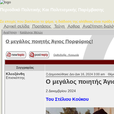
Περιοδικό Πολιτικής Και Πολιτισμικής Παρέμβασης
Σε εποχές που βασιλεύει το ψέμα, η διάδοση της αλήθειας είναι πράξη
Αρχική σελίδα
Προτάσεις
Τεύχη
Αρθρα
Αναζήτηση διαλ
Αναζήτηση
::
Κατάλογος Μελών
Ο μεγάλος ποιητής Άγιος Πορφύριος!
Ορθοδοξία - Κοινωνία
Συγγραφέας
Κλεοξάνθη
Δημοσιεύθηκε: Δευ Δεκ 16, 2024 3:00 am
Θέμα 
Επισκέπτης
Ο μεγάλος ποιητής Άγι
2 Δεκεμβρίου 2024
Του Στέλιου Κούκου