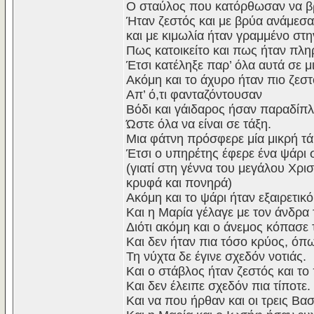
Ο σταύλος που κατόρθωσαν να 
Ήταν ζεστός και με βρύα ανάμεσα
και με κιμωλία ήταν γραμμένο στ
Πως κατοικείτο και πως ήταν πλ
Έτσι κατέληξε παρ’ όλα αυτά σε μ
Ακόμη και το άχυρο ήταν πιο ζεστ
Απ’ ό,τι φανταζόντουσαν
Βόδι και γάιδαρος ήσαν παραδίπ
Ώστε όλα να είναι σε τάξη.
Μια φάτνη πρόσφερε μία μικρή τ
Έτσι ο υπηρέτης έφερε ένα ψάρι
(γιατί στη γέννα του μεγάλου Χρι
κρυφά και πονηρά)
Ακόμη και το ψάρι ήταν εξαιρετι
Και η Μαρία γέλαγε με τον άνδρα τ
Διότι ακόμη και ο άνεμος κόπασε
Και δεν ήταν πια τόσο κρύος, όπ
Τη νύχτα δε έγινε σχεδόν νοτιάς.
Και ο στάβλος ήταν ζεστός και το
Και δεν έλειπε σχεδόν πια τίποτε.
Και να που ήρθαν και οι τρεις Βασ