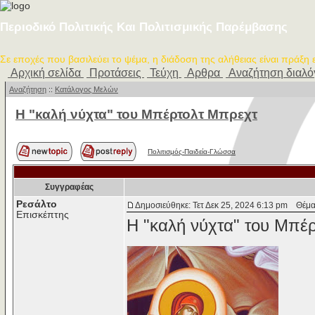
Περιοδικό Πολιτικής Και Πολιτισμικής Παρέμβασης
Σε εποχές που βασιλεύει το ψέμα, η διάδοση της αλήθειας είναι πράξη
Αρχική σελίδα
Προτάσεις
Τεύχη
Αρθρα
Αναζήτηση διαλ
Αναζήτηση
::
Κατάλογος Μελών
Η "καλή νύχτα" του Μπέρτολτ Μπρεχτ
Πολιτισμός-Παιδεία-Γλώσσα
Συγγραφέας
Ρεσάλτο
Δημοσιεύθηκε: Τετ Δεκ 25, 2024 6:13 pm
Θέμα 
Επισκέπτης
Η "καλή νύχτα" του Μπέ