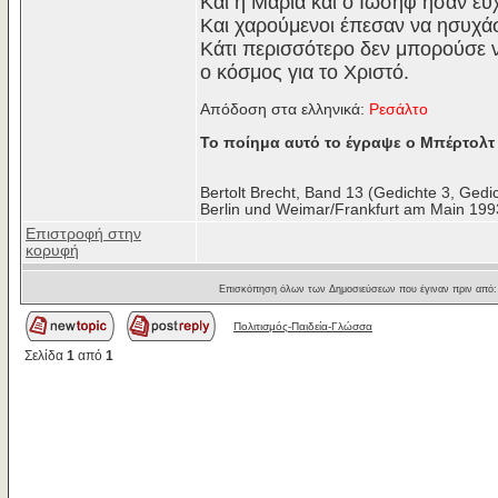
Και η Μαρία και ο Ιωσήφ ήσαν ευ
Και χαρούμενοι έπεσαν να ησυχά
Κάτι περισσότερο δεν μπορούσε ν
ο κόσμος για το Χριστό.
Απόδοση στα ελληνικά:
Ρεσάλτο
Το ποίημα αυτό το έγραψε ο Μπέρτολτ 
Bertolt Brecht, Band 13 (Gedichte 3, Ged
Berlin und Weimar/Frankfurt am Main 199
Επιστροφή στην
κορυφή
Επισκόπηση όλων των Δημοσιεύσεων που έγιναν πριν από
Πολιτισμός-Παιδεία-Γλώσσα
Σελίδα
1
από
1