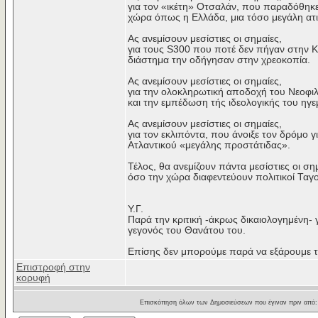
για τον «ικέτη» Οτσαλάν, που παραδόθηκε
χώρα όπως η Ελλάδα, μια τόσο μεγάλη ατι
Ας ανεμίσουν μεσίστιες οι σημαίες,
για τους S300 που ποτέ δεν πήγαν στην Κ
διάστημα την οδήγησαν στην χρεοκοπία.
Ας ανεμίσουν μεσίστιες οι σημαίες,
για την ολοκληρωτική αποδοχή του Νεοφιλ
και την εμπέδωση τής ιδεολογικής του ηγε
Ας ανεμίσουν μεσίστιες οι σημαίες,
για τον εκλιπόντα, που άνοιξε τον δρόμο
Ατλαντικού «μεγάλης προστάτιδας».
Τέλος, θα ανεμίζουν πάντα μεσίστιες οι ση
όσο την χώρα διαφεντεύουν πολιτικοί Ταγο
Υ.Γ.
Παρά την κριτική -άκρως δικαιολογημένη- γ
γεγονός του Θανάτου του.
Επίσης δεν μπορούμε παρά να εξάρουμε τη
Επιστροφή στην
κορυφή
Επισκόπηση όλων των Δημοσιεύσεων που έγιναν πριν από