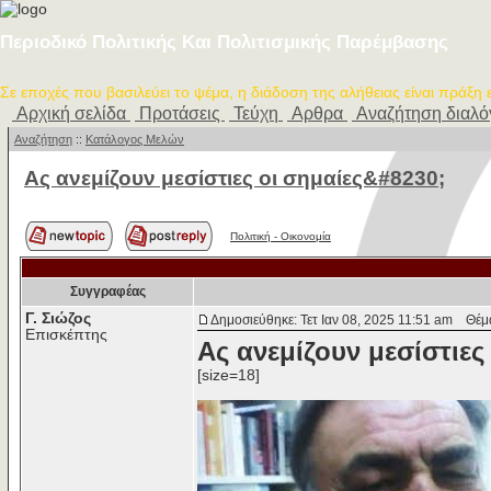
Περιοδικό Πολιτικής Και Πολιτισμικής Παρέμβασης
Σε εποχές που βασιλεύει το ψέμα, η διάδοση της αλήθειας είναι πράξη
Αρχική σελίδα
Προτάσεις
Τεύχη
Αρθρα
Αναζήτηση διαλ
Αναζήτηση
::
Κατάλογος Μελών
Ας ανεμίζουν μεσίστιες οι σημαίες&#8230;
Πολιτική - Oικονομία
Συγγραφέας
Γ. Σιώζος
Δημοσιεύθηκε: Τετ Ιαν 08, 2025 11:51 am
Θέμα 
Επισκέπτης
Ας ανεμίζουν μεσίστιες
[size=18]