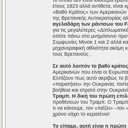
το οποίο δεν είναι ιδιαίτερα ερ
έτους 1823 αλλά αντίθετα, είναι 
«Βαθύ Κράτος» των Αμερικανών δε
της Βρετανικής Αυτοκρατορίας αλλ
αγελαδάρη των ράντσων του F
για τις μεγαλύτερες «Διπλωματικ
οπότε πάνω στο μνημόσυνο προτεί
Συμφωνίες Μινσκ 1 και 2 αλλά κ
μηχανοραφική αθλιότητα ακόμη κ
τους Βρετανούς .
Σε αυτό λοιπόν το βαθύ κράτο
Αμερικανών που είναι οι Ευρωπαί
Ελπίζουν πως αυτό ακριβώς το β
«παρατήσει» την Ουκρανία, πιστ
βοήθεια και στρατό στην Ουκραν
Τραμπ. Η δική του πρώτη επι
προθέσεων του Τραμπ. Ο Τραμπ ε
τι να κάνουμε, τον «πιέζει» –τον
χρόνο νάχει το κερατένιο!
Το είπαμε, αυτή είναι η πρώτ