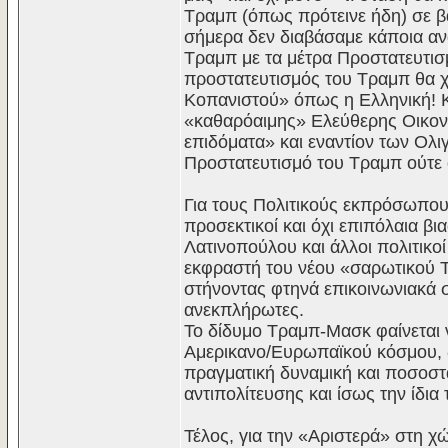
Τραμπ (όπως πρότεινε ήδη) σε β
σήμερα δεν διαβάσαμε κάποια ανα
Τραμπ με τα μέτρα Προστατευτι
προστατευτισμός του Τραμπ θα χ
Κοπανιστού» όπως η Ελληνική! Κα
«καθαρόαιμης» Ελεύθερης Οικονο
επιδόματα» και εναντίον των Ολ
Προστατευτισμό του Τραμπ ούτε οι
Για τους Πολιτικούς εκπρόσωπου
προσεκτικοί και όχι επιπόλαια βι
Λατινοπούλου και άλλοι πολιτικοί
εκφραστή του νέου «σαρωτικού Τ
στήνοντας φτηνά επικοινωνιακά 
ανεκπλήρωτες.
Το δίδυμο Τραμπ-Μασκ φαίνεται ν
Αμερικανο/Ευρωπαϊκού κόσμου, 
πραγματική δυναμική και ποσοστ
αντιπολίτευσης και ίσως την ίδια
Τέλος, για την «Αριστερά» στη 