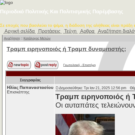
Περιοδικό Πολιτικής Και Πολιτισμικής Παρέμβασης
Σε εποχές που βασιλεύει το ψέμα, η διάδοση της αλήθειας είναι πράξη
Αρχική σελίδα
Προτάσεις
Τεύχη
Αρθρα
Αναζήτηση διαλ
Αναζήτηση
::
Κατάλογος Μελών
Τραμπ ειρηνοποιός ή Τραμπ δυναμιτιστής;
Γεωπολιτική - Επιστήμη
Συγγραφέας
Ηλίας Παπαναστασίου
Δημοσιεύθηκε: Τρι Ιαν 21, 2025 12:56 pm
Θέμα
Επισκέπτης
Τραμπ ειρηνοποιός ή 
Οι αυταπάτες τελειώνου