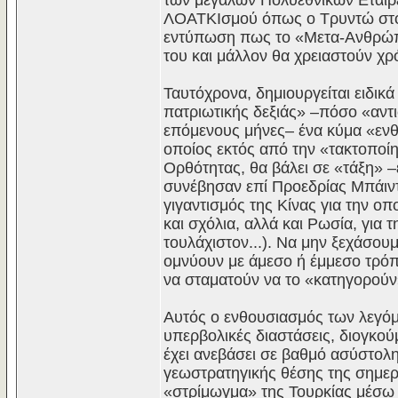
των μεγάλων Πολυεθνικών Εταιρε
ΛΟΑΤΚΙσμού όπως ο Τρυντώ στον 
εντύπωση πως το «Μετα-Ανθρώπιν
του και μάλλον θα χρειαστούν χρό
Ταυτόχρονα, δημιουργείται ειδικ
πατριωτικής δεξιάς» –πόσο «αντ
επόμενους μήνες– ένα κύμα «εν
οποίος εκτός από την «τακτοποί
Ορθότητας, θα βάλει σε «τάξη» –
συνέβησαν επί Προεδρίας Μπάιντ
γιγαντισμός της Κίνας για την οπο
και σχόλια, αλλά και Ρωσία, για τ
τουλάχιστον...). Να μην ξεχάσο
ομνύουν με άμεσο ή έμμεσο τρόπο
να σταματούν να το «κατηγορούν
Αυτός ο ενθουσιασμός των λεγόμ
υπερβολικές διαστάσεις, διογκο
έχει ανεβάσει σε βαθμό ασύστολη
γεωστρατηγικής θέσης της σημερι
«στρίμωγμα» της Τουρκίας μέσω 