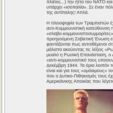
πλάτος...) την ήττα του ΝΑΤΟ κα
υπάρχει «ισοπαλία». Σε έναν πόλ
της αντίπαλης! Απλά.
Η πλειοψηφία των Τραμπιστών έχο
αντι-Κομμουνιστική κατεύθυνση π
«σλαβο-κομμουνιστοσυμμορίτες» 
προηγούμενη Σοβιετική Ένωση είν
φαντάζονται πως αντιτιθέμενοι σ
μάλιστα ακούοντας τις λέξεις «Ρ
μυαλό η Ρωσική Επανάσταση, ο Λέ
«αντι-κομμουνιστικό τους υποσυ
Δεκέμβρη 1944. Τα όρια λοιπόν 
είναι και για τους «ομόαιμους» 
που ο Δυτικο-Πιθηκισμός τους έχ
Αμερικάνικης Αποικίας που λέγετ