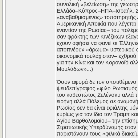
συνολική «βελτίωση» της γεωστρ
Ελλάδα–Κύπρος–ΗΠΑ–Ισραήλ. Σε 
«αναβαθμισμένος» τοποτηρητής
Αμερικανική Αποικία που λέγετα
εναντίον της Ρωσίας– του πολέμ
σαν φράκτης των Κινέζικων εξαγ
έχουν αφήσει να φανεί οι Έλληνε
αποπνέουν «άρωμα» υστερικού αν
οικονομικά τουλάχιστον– εχθρού
για την Κίνα και τον Κορονοϊό αλ
Μουλάδων»...)
Όσον αφορά δε τον υποτιθέμενο 
ψευδεπίγραφος «φιλο-Ρωσισμός» 
του καθεστώτος Ζελένσκυ αλλά τ
ειρήνη αλλά Πόλεμος σε αναμονή 
Ρωσίας δεν θα είναι εφιάλτης μ
κυρίως για τον ίδιο τον Τραμπ κ
Αγίου Βαρθολομαίου– την επίσημ
Στρατιωτικής Υπερδύναμης στον 
παριστάνουν τους «φιλικά διακεί