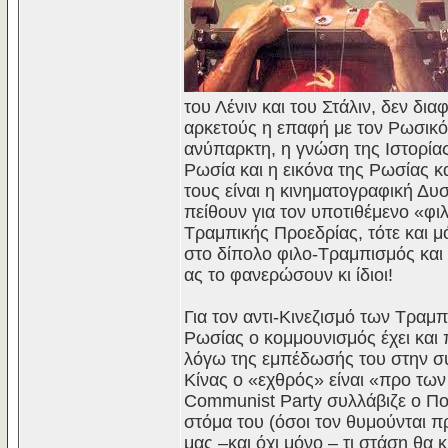
του Λένιν και του Στάλιν, δεν δια
αρκετούς η επαφή με τον Ρωσικό 
ανύπαρκτη, η γνώση της Ιστορία
Ρωσία και η εικόνα της Ρωσίας 
τους είναι η κινηματογραφική Δυσ
πείθουν για τον υποτιθέμενο «φι
Τραμπικής Προεδρίας, τότε και μ
στο δίπολο φιλο-Τραμπισμός και
ας το φανερώσουν κι ίδιοι!
Για τον αντι-Κινεζισμό των Τραμ
Ρωσίας ο κομμουνισμός έχει και
λόγω της εμπέδωσής του στην σ
Κίνας ο «εχθρός» είναι «προ των
Communist Party συλλάβιζε ο Πο
στόμα του (όσοι τον θυμούνται π
μας –και όχι μόνο – τι στάση θα