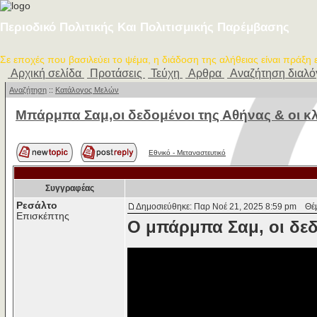
Περιοδικό Πολιτικής Και Πολιτισμικής Παρέμβασης
Σε εποχές που βασιλεύει το ψέμα, η διάδοση της αλήθειας είναι πράξη
Αρχική σελίδα
Προτάσεις
Τεύχη
Αρθρα
Αναζήτηση διαλ
Αναζήτηση
::
Κατάλογος Μελών
Μπάρμπα Σαμ,οι δεδομένοι της Αθήνας & οι κ
Εθνικό - Μεταναστευτικό
Συγγραφέας
Ρεσάλτο
Δημοσιεύθηκε: Παρ Νοέ 21, 2025 8:59 pm
Θέμα
Επισκέπτης
Ο μπάρμπα Σαμ, οι δεδο