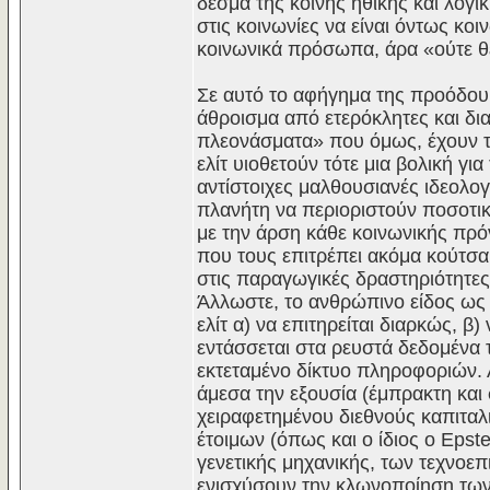
δεσμά της κοινής ηθικής και λογ
στις κοινωνίες να είναι όντως κο
κοινωνικά πρόσωπα, άρα «ούτε θε
Σε αυτό το αφήγημα της προόδου,
άθροισμα από ετερόκλητες και δ
πλεονάσματα» που όμως, έχουν τη
ελίτ υιοθετούν τότε μια βολική γι
αντίστοιχες μαλθουσιανές ιδεολογί
πλανήτη να περιοριστούν ποσοτικ
με την άρση κάθε κοινωνικής πρό
που τους επιτρέπει ακόμα κούτσα
στις παραγωγικές δραστηριότητε
Άλλωστε, το ανθρώπινο είδος ως έ
ελίτ α) να επιτηρείται διαρκώς, β
εντάσσεται στα ρευστά δεδομένα τ
εκτεταμένο δίκτυο πληροφοριών. 
άμεσα την εξουσία (έμπρακτη και 
χειραφετημένου διεθνούς καπιταλ
έτοιμων (όπως και ο ίδιος ο Epst
γενετικής μηχανικής, των τεχνοε
ενισχύσουν την κλωνοποίηση τω