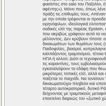
φασίστες στο salo του Παζολίνι, ό
αφέντης»). Μόνο που, όπως λένε 
πράξη τις επιθυμίες τους. Απέναν
με την οποία τρέφονται οι προοδ
ειρηνόφιλων, ιδεολογικά ελιτοπο
σαδικές ελίτ της παρέας Epstein,
που ακριβώς γράφουν αυτά τα νο
μέλλοντος. Δεν κρύβουν τίποτα: 
δικαιωμάτων των θυμάτων τους (ν
Παιδοφιλίες, βιασμοί, κοπρολαγνε
καλπάζοντος τραμπισμού, τέτοι
ΗΠΑ ή αλλού; Διότι οι τεχνοφεου
τις καραντίνες, τους εμβολιασμ
εγκαταλείψουν τα εδάφη που θεωρ
μικρότερες τοπικές ελίτ, αλλά κ
παίζεται το παιχνίδι. Να τονίσου
δικαιωματούχοι πληβείοι και υποτ
τέταρτο αυτοκρατορικό, δυτικό Ρά
δείχνοντας με τραμπικούς μεταφι
επεκτείνει διαρκώς τον «ζωτικό χ