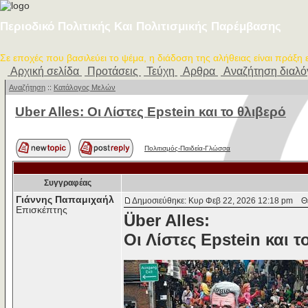
Περιοδικό Πολιτικής Και Πολιτισμικής Παρέμβασης
Σε εποχές που βασιλεύει το ψέμα, η διάδοση της αλήθειας είναι πράξη
Αρχική σελίδα
Προτάσεις
Τεύχη
Αρθρα
Αναζήτηση διαλ
Αναζήτηση
::
Κατάλογος Μελών
Uber Alles: Οι Λίστες Epstein και το θλιβερό
Πολιτισμός-Παιδεία-Γλώσσα
Συγγραφέας
Γιάννης Παπαμιχαήλ
Δημοσιεύθηκε: Κυρ Φεβ 22, 2026 12:18 pm
Θέμ
Επισκέπτης
Über Alles:
Οι Λίστες Epstein και 