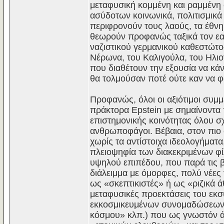
μεταφυσική κομμένη και ραμμένη σ
ασύδοτων κοινωνικά, πολιτισμικά
περιφρονούν τους λαούς, τα έθνη, 
θεωρούν προφανώς ταξικά τον εαυτ
ναζιστικού γερμανικού καθεστώτ
Νέρωνα, του Καλιγούλα, του Ηλι
που διαθέτουν την εξουσία να κάνο
θα τολμούσαν ποτέ ούτε καν να 
Προφανώς, όλοι οι αξιότιμοι συμμ
πράκτορα Epstein με σημαίνοντα π
επιστημονικής κοινότητας όλου σχ
ανθρωποφάγοι. Βέβαια, στον πιο σ
χωρίς τα αντίστοιχα ιδεολογήματ
πλειοψηφία των διακεκριμένων φί
υψηλού επιπέδου, που παρά τις β
διάλειμμα με όμορφες, πολύ νέες
ως «σκεπτικιστές» ή ως «ριζικά ά
μεταφυσικές προεκτάσεις του εκ
εκκοσμικευμένων συνομαδώσεων 
κόσμου» κλπ.) που ως γνωστόν ά