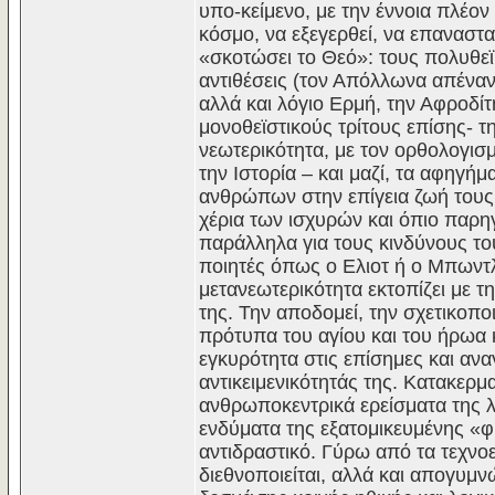
υπο-κείμενο, με την έννοια πλέο
κόσμο, να εξεγερθεί, να επαναστα
«σκοτώσει το Θεό»: τους πολυθεϊ
αντιθέσεις (τον Απόλλωνα απέναν
αλλά και λόγιο Ερμή, την Αφροδί
μονοθεϊστικούς τρίτους επίσης- τ
νεωτερικότητα, με τον ορθολογισμ
την Ιστορία – και μαζί, τα αφηγήμ
ανθρώπων στην επίγεια ζωή τους.
χέρια των ισχυρών και όπιο παρη
παράλληλα για τους κινδύνους το
ποιητές όπως ο Ελιοτ ή ο Μπωντλ
μετανεωτερικότητα εκτοπίζει με τ
της. Την αποδομεί, την σχετικοποι
πρότυπα του αγίου και του ήρωα 
εγκυρότητα στις επίσημες και ανα
αντικειμενικότητάς της. Κατακερμα
ανθρωποκεντρικά ερείσματα της λ
ενδύματα της εξατομικευμένης «φ
αντιδραστικό. Γύρω από τα τεχνοε
διεθνοποιείται, αλλά και απογυμ