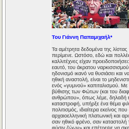
Του Γιάννη Παπαμιχαήλ*
Τα αμέτρητα δεδομένα της λίστας 
περίμενε. Ωστόσο, εδώ και πολλές
καλλιτέχνες είχαν προειδοποιήσει
εαυτό, του άκρατου ναρκισσισμού
ηδονισμό ικανό να θυσιάσει και 
ηθική αναστολή, είναι το μηδενισ
ενός «γυμνού» καπιταλισμού. Με 
βύθισης των Φώτων (και του διαφ
ανθρώπου», όπως λέμε, δηλαδή η
καταστροφή, υπήρξε ένα θέμα φι
πολιτισμός, ιδιαίτερα εκείνος πο
αρχαιοελληνική πλατωνική και αρ
σαν ηθικό φρένο, σαν καταστολή
φύσιν ζώων» και επέτρεψε να σκ