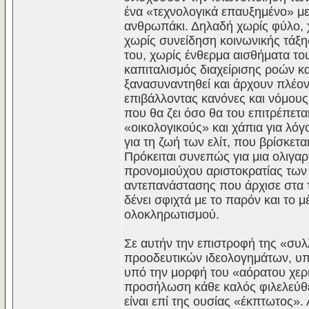
ένα «τεχνολογικά επαυξημένο» μ
ανθρωπάκι. Δηλαδή χωρίς φύλο, χ
χωρίς συνείδηση κοινωνικής τάξη
του, χωρίς ένθερμα αισθήματα το
καπιταλισμός διαχείρισης ροών κα
ξανασυναντηθεί και άρχουν πλέον 
επιβάλλοντας κανόνες και νόμου
που θα ζει όσο θα του επιτρέπετα
«οικολογικούς» και χάπια για λόγ
για τη ζωή των ελίτ, που βρίσκε
Πρόκειται συνεπώς για μια ολιγαρ
προνομιούχου αριστοκρατίας των
αντεπανάστασης που άρχισε στα τέ
δένει σφιχτά με το παρόν και το
ολοκληρωτισμού.
Σε αυτήν την επιστροφή της «συ
προοδευτικών ιδεολογημάτων, υπά
υπό την μορφή του «αόρατου χερι
προσήλωση κάθε καλός φιλελεύθερ
είναι επί της ουσίας «έκπτωτος».