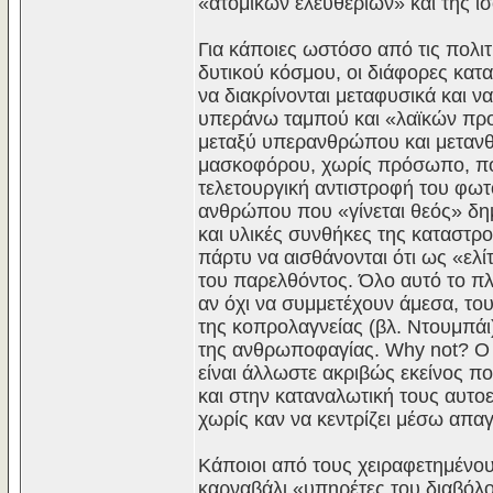
«ατομικών ελευθεριών» και της 
Για κάποιες ωστόσο από τις πολιτ
δυτικού κόσμου, οι διάφορες κατ
να διακρίνονται μεταφυσικά και ν
υπεράνω ταμπού και «λαϊκών προκ
μεταξύ υπερανθρώπου και μεταν
μασκοφόρου, χωρίς πρόσωπο, που 
τελετουργική αντιστροφή του φωτ
ανθρώπου που «γίνεται θεός» δημ
και υλικές συνθήκες της καταστρ
πάρτυ να αισθάνονται ότι ως «ελί
του παρελθόντος. Όλο αυτό το πλα
αν όχι να συμμετέχουν άμεσα, του
της κοπρολαγνείας (βλ. Ντουμπάι)
της ανθρωποφαγίας. Why not? Ο «
είναι άλλωστε ακριβώς εκείνος π
και στην καταναλωτική τους αυτ
χωρίς καν να κεντρίζει μέσω απα
Κάποιοι από τους χειραφετημένους
καρναβάλι «υπηρέτες του διαβόλ