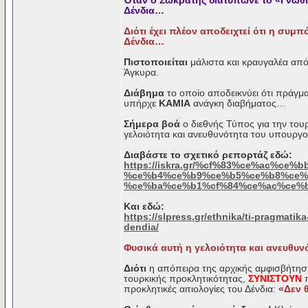
Όταν ο Σωκράτης διατύπωνε το «Γνώθι
Δένδια…
Διότι έχει πλέον αποδειχτεί ότι η συμ
Δένδια…
Πιστοποιείται
μάλιστα και κραυγαλέα από
Άγκυρα.
Διάβημα
το οποίο αποδεικνύει ότι πράγμ
υπήρχε
ΚΑΜΙΑ
ανάγκη διαβήματος…
Σήμερα βοά
ο διεθνής Τύπος για την το
γελοιότητα και ανευθυνότητα του υπουργ
Διαβάστε το σχετικό ρεπορτάζ εδώ:
https://iskra.gr/%cf%83%ce%ac%ce
%ce%b4%ce%b9%ce%b5%ce%b8%ce%
%ce%ba%ce%b1%cf%84%ce%ac%ce%b
Και εδώ:
https://slpress.gr/ethnika/ti-pragmati
dendia/
Φυσικά αυτή η γελοιότητα και ανευθυν
Διότι
η απόπειρα της αρχικής αμφισβήτηση
τουρκικής προκλητικότητας,
ΣΥΝΙΣΤΟΥΝ
προκλητικές αιτιολογίες του Δένδια:
«Δεν θ