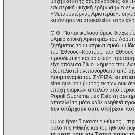
μαχητικότατης αρθρογραφίας και πε
εσωτερική ψυχική ερήμωση» των «
«Μεταμοντέρνας Αριστεράς», δηλ
κατάντησε να αποκαλείται στην αλη
Ο Θ. Παπανικολάου όμως διαχωρίστ
«Αμερικανική Αριστερά» του Λούμ
ζητήματος του Πατριωτισμού. Ο ίδ
του Έθνους–Κράτους, του Έθνους 
προοδευτική και αριστερή πρόταση
είχε απόλυτα δίκιο. Σήμερα που έν
εξευτελιστεί ανεπανόρθωτα από τη
Λουμπεναρία του ΣΥΡΙΖΑ,
οι επισ
sine qua non ( Όρος εκ των ουκ άνε
εποχή διαρκών απειλών από μεριά
Populi Suprema Lex Esto (η σωτηρί
αποτελεί το μότο κάθε αληθινά προ
δεν υπάρχουν ούτε υπήρξαν ποτ
Όμως ήταν δυνατόν ο Θύμιος –
πρ
ρολό της Ηθικής και του ηθικού εκ
τα μέσα, τότε τον Σκοπό ποιος το