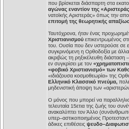
που βρίσκεται διάσπαρτη στα εκατο
αγώνας εναντίον της «Αριστερά
νατοϊκής Αριστεράς» όπως την απ
επιτομή της θεωρητικής απαξίωσ
Ταυτόχρονα, ήταν ένας προχωρημέ
Χριστιανισμού
επικεντρωμένος στ
του. Ουσία που δεν υστερούσε σε 
συγκρινόμενη η Ορθοδοξία με άλλα 
ακριβώς τη ρηξικέλευθη διάσταση 
εν συγκρίσει με τον
«χρηματοπιστω
«φοβικό Χριστιανισμό» των Καθ
«ιδιάζουσα κοσμοθεωρία» της Ορθ
Ελληνικό Κλασσικό πνεύμα,
πολέ
μηδενιστική άποψη των «αριστερών
Ο μόνος που μπορεί να παραλληλισ
τελευταία 15ετια της ζωής του συνέ
ανακαλύπτει τον Άλλο (συνάνθρωπο
υπερ–αστικοποιημένος Προτεσταντ
άδικες επιθέσεις
ψευδο–Διαφωτιστι