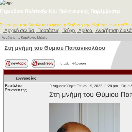
Περιοδικό Πολιτικής Και Πολιτισμικής Παρέμβασης
Σε εποχές που βασιλεύει το ψέμα, η διάδοση της αλήθειας είναι πράξη
Αρχική σελίδα
Προτάσεις
Τεύχη
Αρθρα
Αναζήτηση διαλ
Αναζήτηση
::
Κατάλογος Μελών
Στη μνήμη του Θύμιου Παπανικολάου
Ιστορία - Φιλοσοφία
Συγγραφέας
Ρεσάλτο
Δημοσιεύθηκε: Τετ Ιαν 19, 2022 11:28 pm
Θέμα δη
Επισκέπτης
Στη μνήμη του Θύμιου Πα