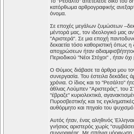
Το "Ρεσάλτο" απετέλεσε δικό του 
κατόρθωμα αρθρογραφικής ανεξαρτησ
όνομα.
Σε εποχές μεγάλων ζυμώσεων –δεκα
μέντορά μας, τον ιδεολογικό μας αν
"Αριστερά". Σε μια εποχή παντοδυν
δεκαετία τόσο καθοριστική όπως η 
αποχρώσεων ήταν αδιαμφισβήτητος 
Περιοδικού "Νέοι Στόχοι" , ήταν όχ
Ο Θύμιος διάβασε τα άρθρα μου το
συνεργασία. Του έστειλα δεκάδες 
χρόνια. Ο ίδιος και το "Ρεσάλτο" 
άθλιας Λούμπεν "Αριστεράς", του Σ
"έβραζε" κυριολεκτικά, αγανακτισμέ
Πυροσβεστικής και τις εγκληματικέ
αυθόρμητο και πηγαίο του ψυχισμό
Αυτός ήταν, ένας αληθινός Έλληνα
γνήσιος αριστερός χωρίς "συμβάσει
συγγραφέας. Με σπάνια μόρφωση.