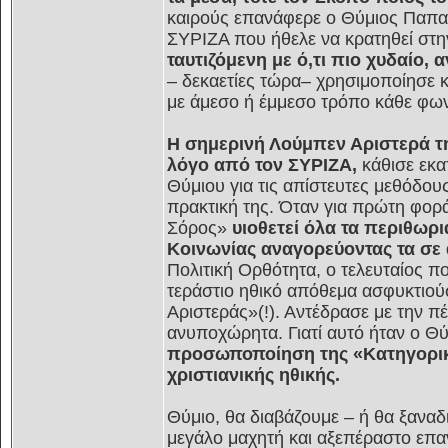
καιρούς επανάφερε ο Θύμιος Παπα
ΣΥΡΙΖΑ που ήθελε να κρατηθεί στην
ταυτιζόμενη με ό,τι πιο χυδαίο,
– δεκαετίες τώρα– χρησιμοποίησε 
με άμεσο ή έμμεσο τρόπο κάθε φω
Η σημερινή Λούμπεν Αριστερά τ
λόγο από τον ΣΥΡΙΖΑ,
κάθισε εκα
Θύμιου για τις απίστευτες μεθόδου
πρακτική της. Όταν για πρώτη φορά
Σόρος»
υιοθετεί όλα τα περιθωρι
Κοινωνίας αναγορεύοντας τα σε α
Πολιτική Ορθότητα, ο τελευταίος 
τεράστιο ηθικό απόθεμα ασφυκτιο
Αριστεράς»(!). Αντέδρασε με την π
ανυποχώρητα. Γιατί αυτό ήταν ο Θύ
προσωποποίηση της «Κατηγορική
χριστιανικής ηθικής.
Θύμιο, θα διαβάζουμε – ή θα ξαναδι
μεγάλο μαχητή και αξεπέραστο επα