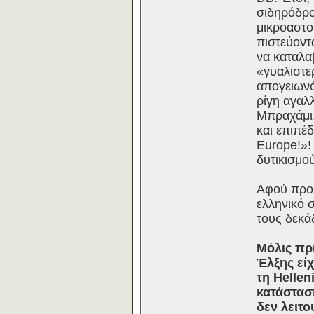
σιδηρόδρο
μικροαστο
πιστεύοντ
να καταλα
«γυαλιστε
απογειωνό
ρίγη αγαλ
Μπραχάμι,
και επιπέ
Europe!»!
δυτικισμού
Αφού προη
ελληνικό 
τους δεκά
Μόλις πρ
Έλξης εί
τη Hellen
κατάστασ
δεν λειτο