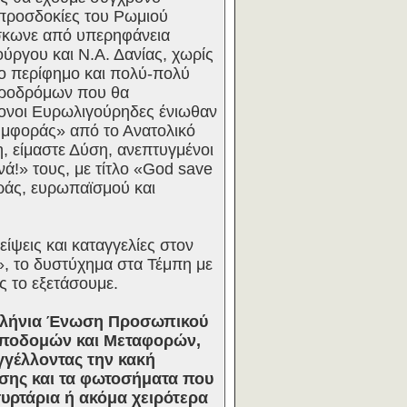
προσδοκίες του Ρωμιού
σκωνε από υπερηφάνεια
ύργου και Ν.Α. Δανίας, χωρίς
το περίφημο και πολύ-πολύ
ηροδρόμων που θα
ρονοι Ευρωλιγούρηδες ένιωθαν
Συμφοράς» από το Ανατολικό
, είμαστε Δύση, ανεπτυγμένοι
νά!» τους, με τίτλο «God save
αράς, ευρωπαϊσμού και
ίψεις και καταγγελίες στον
, το δυστύχημα στα Τέμπη με
ς το εξετάσουμε.
νελλήνια Ένωση Προσωπικού
 Υποδομών και Μεταφορών,
αγγέλλοντας την κακή
ησης και τα φωτοσήματα που
συρτάρια ή ακόμα χειρότερα