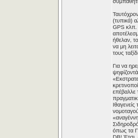
συμπαθητι
Ταυτόχρον
(τυπικά) 
GPS κλπ. 
αποτέλεσμ
ήθελαν, τ
να μη λειτ
τους ταξίδι
Για να ηρ
ψηφίζοντά
«Εκστρατε
κρετινοπο
επέβαλλε 
πραγματικ
Ιθαγενείς
νομοταγού
«αναγέννη
Σιδηροδρό
όπως τα Γ
DB! Έτσι,