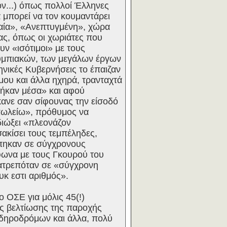
ον...) όπως πολλοί Έλληνες
α μπορεί να τον κουμαντάρει
παία», «Ανεπτυγμένη», χώρα
ας, όπως οι χωριάτες που
υν «ισότιμοι» με τους
λυμπιακών, των μεγάλων έργων
νικές Κυβερνήσεις το έπαιζαν
μου και άλλα ηχηρά, τρανταχτά
πήκαν μέσα» και αφού
έκανε σαν σίφουνας την είσοδό
οπωλείω», πρόθυμος να
διώξει «πλεονάζον
ακίσει τους τεμπέληδες,
άπηκαν σε σύγχρονους
φωνα με τους Γκουρού του
ατρεπόταν σε «σύγχρονη
υκ εστι αριθμός».
 ΟΣΕ για μόλις 45(!)
ης βελτίωσης της παροχής
ιδηροδρόμων και άλλα, πολύ