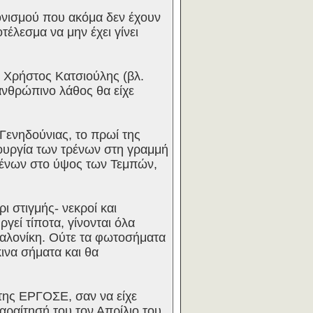
ονισμού που ακόμα δεν έχουν
έλεσμα να μην έχει γίνει
Χρήστος Κατσιούλης (βλ.
νθρώπινο λάθος θα είχε
ενηδούνιας, το πρωί της
τουργία των τρένων στη γραμμή
ρένων στο ύψος των Τεμπών,
 στιγμής- νεκροί και
γεί τίποτα, γίνονται όλα
σαλονίκη. Ούτε τα φωτοσήματα
ινα σήματα και θα
ης ΕΡΓΟΣΕ, σαν να είχε
αραίτησή του τον Απρίλιο του