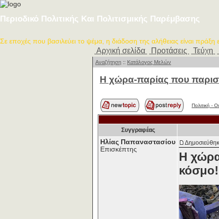
Περιοδικό Πολιτικής Και Πολιτισμικής Παρέμβασης
Σε εποχές που βασιλεύει το ψέμα, η διάδοση της αλήθειας είναι πράξη
Αρχική σελίδα
Προτάσεις
Τεύχη
Αναζήτηση
::
Κατάλογος Μελών
H χώρα-παρίας που παρισ
Πολιτική - O
Συγγραφέας
Ηλίας Παπαναστασίου
Δημοσιεύθηκ
Επισκέπτης
H χώρα
κόσμο!