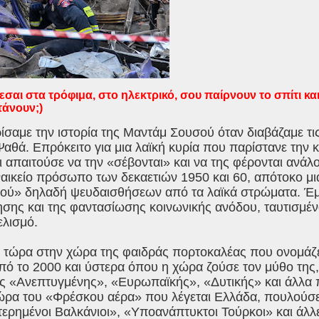
σαι στα τρόφιμα, στο ηλεκτρικό, σου παίρνουν το σπίτι κ
τάνουν;)
ίσαμε την ιστορία της Μαντάμ Σουσού όταν διαβάζαμε τις
αθά. Επρόκειτο για μια λαϊκή κυρία που παρίστανε την
αι απαιτούσε να την «σέβονται» και να της φέρονται ανάλ
ναικείο πρόσωπο των δεκαετιών 1950 και 60, απότοκο 
ού» δηλαδή ψευδαισθήσεων από τα λαϊκά στρώματα. Έμ
σης και της φαντασίωσης κοινωνικής ανόδου, ταυτισμένο
ελισμό.
 τώρα στην χώρα της φαιδράς πορτοκαλέας που ονομάζετ
πό το 2000 και ύστερα όπου η χώρα ζούσε τον μύθο της
ς «Ανεπτυγμένης», «Ευρωπαϊκής», «Δυτικής» και άλλα π
ρα του «Φρέσκου αέρα» που λέγεται Ελλάδα, πουλούσε 
ερημένοι Βαλκάνιοι», «Υποανάπτυκτοι Τούρκοι» και άλλ