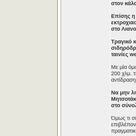
στον κάλ
Επίσης η
εκτροχιασ
στο Λιανο
Τραγικό κ
σιδηρόδρ
ταινίες w
Με μία όμ
200 χλμ. 
αντίδραση
Να μην λ
Μητσοτάκ
στο σύνο
Όμως τι ση
επιβλέπον
πραγματικ