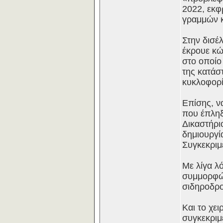
2022, εκφ
γραμμών κ
Στην δισέ
έκρουε κώ
στο οποίο
της κατάσ
κυκλοφορί
Επίσης, ν
που έπληξ
Δικαστήρι
δημιουργί
Συγκεκριμ
Με λίγα λ
συμμορφώθ
σιδηροδρο
Και το χε
συγκεκριμ