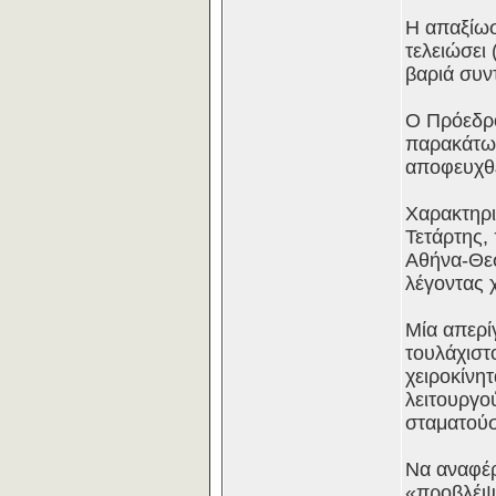
Η απαξίωσ
τελειώσει
βαριά συν
Ο Πρόεδρο
παρακάτω)
αποφευχθε
Χαρακτηρι
Τετάρτης,
Αθήνα-Θεσ
λέγοντας 
Μία απερί
τουλάχιστο
χειροκίνη
λειτουργο
σταματούσ
Να αναφέρ
«προβλέψε