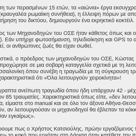
η των περασμένων 15 ετών, τα «αιώνια» έργα εκσυγχρ
 (κραυγαλέα ρωμαίικη συνήθεια), η έλλειψη πόρων με αποτ
τήρηση του δικτύου, δημιουργούν ένα εκρηκτικό κοκτέιλ.
ς των Μηχανοδηγών του ΟΣΕ ήταν κάθετος όπως και ο 
. Εάν υπήρχε φωτοσήμανση, τηλεδιοίκηση και GPS το α
ί, οι ανθρώπινες ζωές θα είχαν σωθεί.
στικά, ο πρόεδρος των μηχανοδηγών του ΟΣΕ, Κώστας Γ
 προχώρησε σε μια σοβαρή καταγγελία σχετικά με τη λει
σαλονίκη όπου συνέβη η τραγωδία με τη σύγκρουση τ
χαρακτηριστικά ότι «Όλα λειτουργούν χειροκίνητα»!
γραπτα ανείπωτη τραγωδία όπου ήδη υπάρχουν 42 - μέχρι
ν 85 τραυματίες. Χαρακτηριστικά όπως είπε, «δεν λειτουρ
τα, είμαστε στο manual και σε όλο τον άξονα Αθήνα-Θεσ
ύν, αν λειτουργούσαν οι μηχανοδηγοί θα έβλεπαν τα κόκκ
αν εγκαίρως».
ουμε πως ο Χρήστος Κατσιούλης, πρώην εργαζόμενος τ
ι» το κακό που ερχόταν στη Λάρισα όταν κατέθετε την π