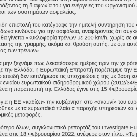
ράζοντας τη διαφωνία του για ενέργειες του Οργανισμού
αι των συστημάτων ασφαλείας.
λιδη επιστολή του κατέγραφε την ημιτελή συντήρηση του 
δωνα κινδύνου για την ασφάλεια, αναφέροντας ότι συγκε
 θα γίνεται «κυκλοφορία τρένων με 200 km/h, χωρίς σε α
τασης της γραμμής, ακόμα και θραύση αυτής, με ό,τι αυ
ας των τρένων».
α μην ξεχνάμε πως Δεκατέσσερις ημέρες πριν την χειρό
ε την Ελλάδα, η Ευρωπαϊκή Επιτροπή παρέπεμψε την 
ο επειδή δεν εκπλήρωσε τις υποχρεώσεις της με βάση ευ
α ενιαίου ευρωπαϊκού σιδηροδρομικού χώρου (2012/34/Ε
ένα η παραπομπή της Ελλάδας έγινε στις 15 Φεβρουαρί
όγια η ΕΕ «καθίζει» την κυβέρνηση στο «σκαμνί» του ευ
ηκε με τα ευρωπαϊκά πλαίσια παροχής υπηρεσιών και ασ
μικές μεταφορές.
ιρότερο όλων, συγκλονιστικό ρεπορτάζ του Investigate Eu
ένα στις 18 Φεβρουαρίου 2022, ανέφερε στον τίτλο: «Το