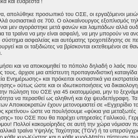
κά και ευάρεστα !
α, απολύθηκε προσωπικό του ΟΣΕ, οι εργαζόμενοι μειώ
αλλά ουσιαστικά σε 700. Ο ολοκαίνουργος εξοπλισμός τ
ναι μεν αγοράστηκε μετά φανών και λαμπάδων αλλά ουδ
α τα τραίνα να μην είναι ασφαλή, να μην μπορούν να αν
ο σύστημα ασφαλείας και αυτόματης τροχοπέδησης σε 
ουργεί και οι ταξιδιώτες να βρίσκονται εκτεθειμένοι σε 
.
εμήσει και να αποκοιμηθεί το πόπολο δηλαδή ο λαός που 
ς τους, άρχισε μια απίστευτη προπαγανδιστική καταιγίδα
ία Ενημέρωσης» και πρόκειται ουσιαστικά για εκστρατε
ίησης» ούτως ώστε και οι ιδιωτικοποιήσεις να δικαιολογ
την πώληση του ΟΣΕ για 45 εκατομμύρια, μην το ξεχνάμ
ότητα να περασθεί ως αληθινή και όχι ψευδεπίγραφη. Τα
 των Αποικιοκρατών έχουν μετονομαστεί σε «Εγχειρίδιο το
ς κρετίνου» ώστε να πουλήσουμε «φύκια για μεταξωτές 
σης» του ΟΣΕ που θα παρέχει υπηρεσίες Γαλλικού, Γερ
μου! Πολλοί κακομοίρηδες σε αυτή την χώρα νόμισαν πω
αλλικά τραίνα Υψηλής Ταχύτητας (TGV) ή τα υπερσύγχρ
 ο κάθε κυρ-Κώστας και η κάθε κυρά-Μπέτυ πίστευαν π