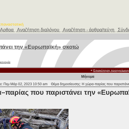
 επαναστατική
Αρθρα
Αναζήτηση διαλόγου
Αναζήτηση - άρθρα/τεύχη
Σύνδ
τάνει την «Ευρωπαϊκή» σκοτώ
ικονομία
<
Επισκόπηση προηγούμενη
Μήνυμα
ε: Πεμ Μάρ 02, 2023 10:50 am
Θέμα δημοσίευσης: H χώρα-παρίας που παριστάνε
–παρίας που παριστάνει την «Ευρωπα