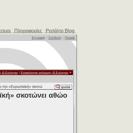
εσμοι
Πληροφορίες
Ρεσάλτο Blog
Εγγραφή
::
Σύνδεση
::
Προφίλ
ς Θ.Ενότητας
|
Επισκόπηση επόμενης Θ.Ενότητας
>
ι την «Ευρωπαϊκή» σκοτώ
ϊκή» σκοτώνει αθώο