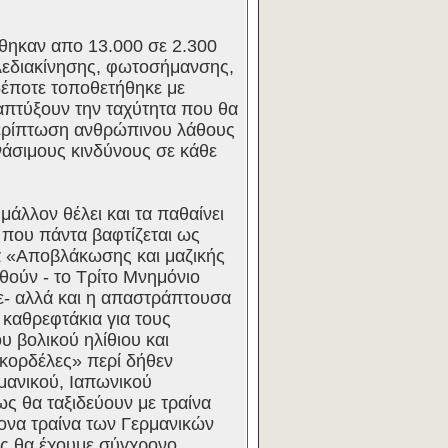
θηκαν απο 13.000 σε 2.300
ηλεδιακίνησης, φωτοσήμανσης,
έποτε τοποθετήθηκε με
απτύξουν την ταχύτητα που θα
περίπτωση ανθρώπινου λάθους
θανάσιμους κινδύνους σε κάθε
μάλλον θέλει και τα παθαίνει
 που πάντα βαφτίζεται ως
ία «Αποβλάκωσης και μαζικής
ηθούν - το Τρίτο Μνημόνιο
ε- αλλά και η απαστράπτουσα
 καθρεφτάκια για τους
υ βολικού ηλίθιου και
κορδέλες» περί δήθεν
μανικού, Ιαπωνικού
ς θα ταξιδεύουν με τραίνα
ονα τραίνα των Γερμανικών
ως θα έχουμε σύγχρονο