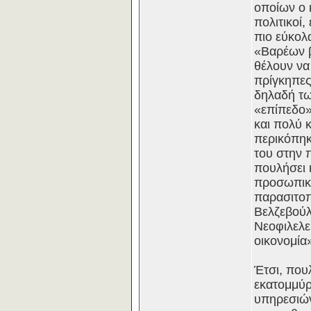
οποίων ο 
πολιτικοί
πιο εύκολ
«Βαρέων β
θέλουν να
πρίγκηπες
δηλαδή τω
«επίπεδο»
και πολύ 
περικόπηκ
του στην 
πουλήσει 
προσωπικό
παρασιτοπ
Βελζεβούλ
Νεοφιλελε
οικονομία
Έτσι, που
εκατομμύρ
υπηρεσιών