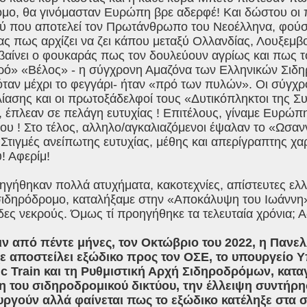
μο, θα γινόμασταν Ευρώπη βρε αδερφέ! Και δώστου οι 
ύ που αποτελεί τον Πρωτάνθρωπο του Νεοέλληνα, φού
ας πως αρχίζει να ζει κάπου μεταξύ Ολλανδίας, Λουξεμβο
βαίνει ο φουκαράς πως τον δουλεύουν αγρίως και πως 
ρό» «Βέλος» - η σύγχρονη Αμαζόνα των Ελληνικών Σιδ
ταν μέχρι το φεγγάρι- ήταν «πρό των πυλών». Οι σύγχ
λίασης και οι πρωτοξάδελφοί τους «Δυτικόπληκτοι της 
 έπλεαν σε πελάγη ευτυχίας ! Επιτέλους, γίναμε Ευρώπη
δου ! Στο τέλος, αλληλο/αγκαλιαζόμενοι έψαλαν το «Ωσαν
 Στιγμές ανείπωτης ευτυχίας, μέθης και απερίγραπτης χ
! Αφερίμ!
γήθηκαν πολλά ατυχήματα, κακοτεχνίες, απίστευτες ελλε
σιδηρόδρομο, καταλήξαμε στην «Αποκάλυψη του Ιωάννη»
δες νεκρούς. Όμως τί προηγήθηκε τα τελευταία χρόνια; Α
ιν από πέντε μήνες, τον Οκτώβριο του 2022, η Πα
χε αποστείλει εξώδικο προς τον ΟΣΕ, το υπουργείο
ic Train και τη Ρυθμιστική Αρχή Σιδηροδρόμων, κατ
η του σιδηροδρομικού δικτύου, την έλλειψη συντήρ
υργούν αλλά φαίνεται πως το εξώδικο κατέληξε στα 