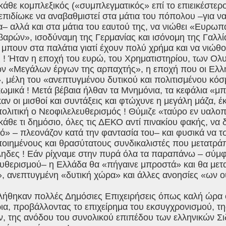
κάθε κομπλεξικός («συμπλεγματικός» επί το επιεικέστερ
, επιδίωκε να αναβαθμιστεί στα μάτια του πόπολου –για ν
α– αλλά και στα μάτια του εαυτού της, να νιώθει «Ευρω
αρών», ισοδύναμη της Γερμανίας και ισόνομη της Γαλλί
 μπουν στα παλάτια γιατί έχουν πολύ χρήμα και να νιώθο
 ! Ήταν η εποχή του ευρώ, του Χρηματιστηρίου, των Ο
ν «Μεγάλων έργων της αρπαχτής», η εποχή που οι Ελλη
, μέλη του «ανεπτυγμένου δυτικού και πολιτισμένου κόσ
κωμικά ! Μετά βέβαια ήλθαν τα Μνημόνια, τα κεφάλια «μ
αν οι μισθοί και συντάξεις και φτώχυνε η μεγάλη μάζα, 
πολιτική ο Νεοφιλελευθερισμός ! Θύμιζε «ταύρο εν υαλ
κάθε τι δημόσιο, όλες τις ΔΕΚΟ αντί πινακίου φακής, να 
» – πλεονάζον κατά την φαντασία του– και φυσικά να τσ
οιημένους και θρασύτατους συνδικαλιστές που μετατρ
ηδες ! Εάν ρίχναμε στην πυρά όλα τα παραπάνω – σύμ
υθερισμού– η Ελλάδα θα «πήγαινε μπροστά» και θα μετ
», ανεπτυγμένη «δυτική χώρα» και άλλες ανοησίες «ων ο
λήθηκαν πολλές Δημόσιες Επιχειρήσεις όπως καλή ώρα ο
ια, προβάλλοντας το επιχείρημα του εκσυγχρονισμού, τ
, της ανόδου του συνολικού επιπέδου των ελληνικών Σ