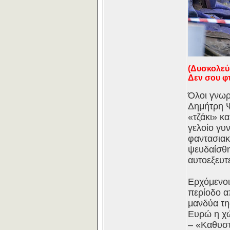
(Δυσκολεύε
Δεν σου φ
Όλοι γνωρ
Δημήτρη Ψ
«τζάκι» κ
γελοίο γυ
φαντασιακ
ψευδαίσθη
αυτοεξευτ
Ερχόμενοι
περίοδο α
μανδύα τη
Ευρώ η χώ
– «Καθυστ