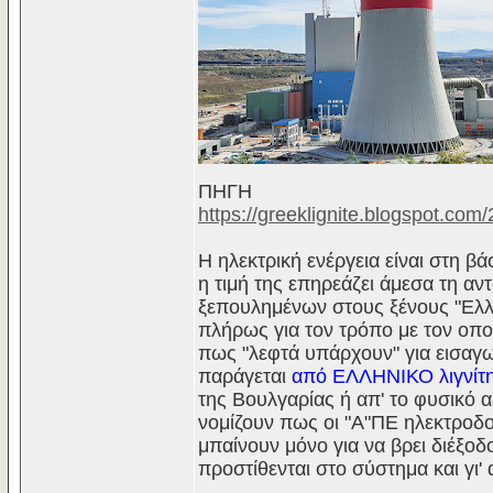
ΠΗΓΗ
https://greeklignite.blogspot.com
Η ηλεκτρική ενέργεια είναι στη β
η τιμή της επηρεάζει άμεσα τη αν
ξεπουλημένων στους ξένους "Ελλ
πλήρως για τον τρόπο με τον οπ
πως "λεφτά υπάρχουν" για εισαγω
παράγεται
από ΕΛΛΗΝΙΚΟ λιγνίτ
της Βουλγαρίας ή απ' το φυσικό α
νομίζουν πως οι "Α"ΠΕ ηλεκτροδοτ
μπαίνουν μόνο για να βρει διέξο
προστίθενται στο σύστημα και γι'