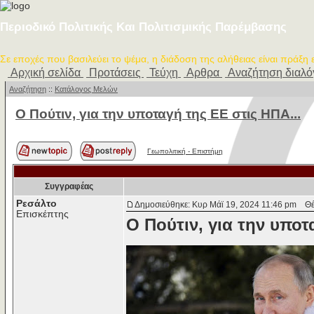
Περιοδικό Πολιτικής Και Πολιτισμικής Παρέμβασης
Σε εποχές που βασιλεύει το ψέμα, η διάδοση της αλήθειας είναι πράξη
Αρχική σελίδα
Προτάσεις
Τεύχη
Αρθρα
Αναζήτηση διαλ
Αναζήτηση
::
Κατάλογος Μελών
Ο Πούτιν, για την υποταγή της ΕΕ στις ΗΠΑ...
Γεωπολιτική - Επιστήμη
Συγγραφέας
Ρεσάλτο
Δημοσιεύθηκε: Κυρ Μάϊ 19, 2024 11:46 pm
Θέμ
Επισκέπτης
Ο Πούτιν, για την υποτ