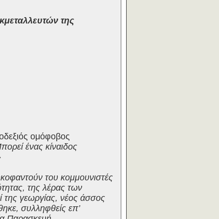
εκμεταλλευτών της
ροδεξιός ομόφοβος
πορεί ένας κίναιδος
»
συκοφαντούν του κομμουνιστές
ότητας, της λέρας των
 της γεωργίας, νέος άσσος
ηκε, συλληφθείς επ’
ία Παρασκευή.