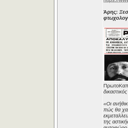
https://ww
Άρης:
Ξεσ
φτωχολογι
ΠρωτοΚαπε
δικαστικός
«Οι ανήθικ
πώς θα χαλ
εκμεταλλε
της αστικ
αυτοφώρο μ