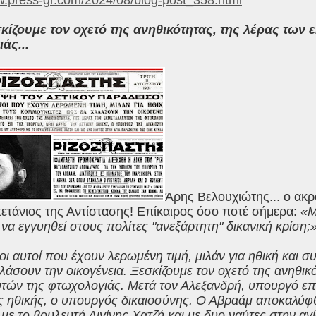
w.press-gr.com/2024/08/blog-post_358.html
κίζουμε τον οχετό της ανηθικότητας, της λέρας των 
άς...
Άρης Βελουχιώτης... ο ακ
τάνιος της Αντίστασης! Επίκαιρος όσο ποτέ σήμερα:
«Μ
 να εγγυηθεί στους πολίτες "ανεξάρτητη" δικανική κρίση;
οι αυτοί που έχουν λερωμένη τιμή, μιλάν για ηθική και 
άσουν την οικογένεια. Ξεσκίζουμε τον οχετό της ανηθικ
υτών της φτωχολογιάς. Μετά τον Αλεξανδρή, υπουργό επί
ής ηθικής, ο υπουργός δικαιοσύνης. Ο Αβραάμ αποκαλύφθ
ε το βουλευτή Αιγίνης Χατζή και με δυο ναύτες στην αγ