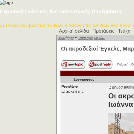
Περιοδικό Πολιτικής Και Πολιτισμικής Παρέμβασης
Σε εποχές που βασιλεύει το ψέμα, η διάδοση της αλήθειας είναι πράξη
Αρχική σελίδα
Προτάσεις
Τεύχη
Αναζήτηση
::
Κατάλογος Μελών
Οι ακροδεξιοί Έγκελς, Μα
Πολιτική - O
Συγγραφέας
Ρεσάλτο
Δημοσιεύθηκε
Επισκέπτης
Οι ακρ
Ιωάννα