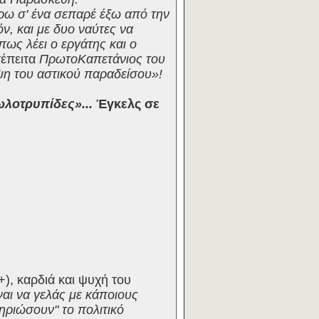
ώρω σ' ένα σεπαρέ έξω από την
όν, και με δυο ναύτες να
πως λέει ο εργάτης και ο
τέπειτα
ΠρωτοΚαπετάνιος του
η του αστικού παραδείσου»!
ωλοτρυπίδες»...
Έγκελς σε
), καρδιά και ψυχή του
ναι να γελάς με κάποιους
μηριώσουν" το πολιτικό