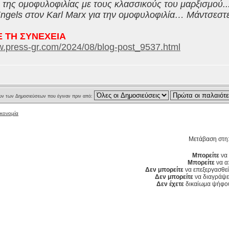
της ομοφυλοφιλίας με τους κλασσικούς του μαρξισμού.
Engels στον Karl Marx για την ομοφυλοφιλία… Μάντσεστε
 ΤΗ ΣΥΝΕΧΕΙΑ
w.press-gr.com/2024/08/blog-post_9537.html
ν των Δημοσιεύσεων που έγιναν πριν από:
ικονομία
Μετάβαση στη
Μπορείτε
να 
Μπορείτε
να α
Δεν μπορείτε
να επεξεργασθεί
Δεν μπορείτε
να διαγράψετ
Δεν έχετε
δικαίωμα ψήφου