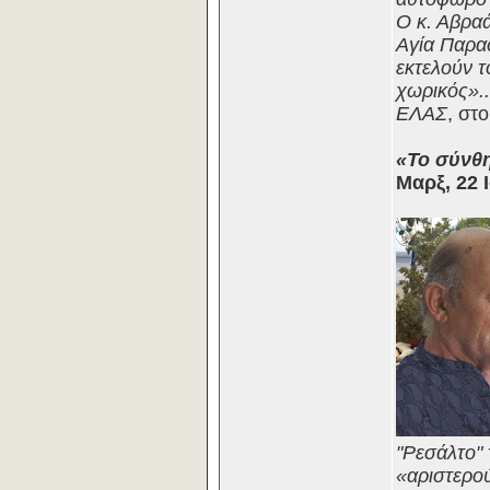
Ο κ. Αβραά
Αγία Παρασ
εκτελούν τ
χωρικός»..
ΕΛΑΣ
, στ
«Το σύνθη
Μαρξ, 22 
"Ρεσάλτο"
«αριστερού