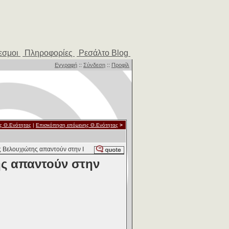
εσμοι
Πληροφορίες
Ρεσάλτο Blog
Εγγραφή
::
Σύνδεση
::
Προφίλ
ς Θ.Ενότητας
|
Επισκόπηση επόμενης Θ.Ενότητας
>
 Βελουχιώτης απαντούν στην Ι
ης απαντούν στην