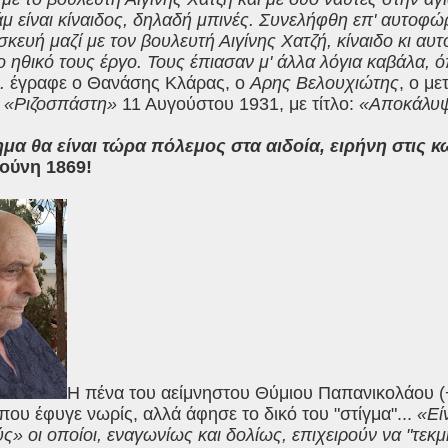
μ είναι κίναιδος, δηλαδή μπινές. Συνελήφθη επ' αυτοφ
κευή μαζί με τον βουλευτή Αιγίνης Χατζή, κίναιδο κι αυτ
ο ηθικό τους έργο. Τους έπιασαν μ' άλλα λόγια καβάλα, ό
.
έγραφε ο Θανάσης Κλάρας, ο
Αρης Βελουχιώτης
, ο με
ο
«Ριζοσπάστη»
11 Αυγούστου 1931, με τίτλο:
«Αποκάλυψ
μα θα είναι τώρα πόλεμος στα αιδοία, ειρήνη στις κ
Ιούνη 1869!
Η πένα του αείμνηστου Θύμιου Παπανικολάου (+
που έφυγε νωρίς, αλλά άφησε το δικό του "στίγμα"...
«Εί
ς» οι οποίοι, εναγωνίως και δολίως, επιχειρούν να "τεκ