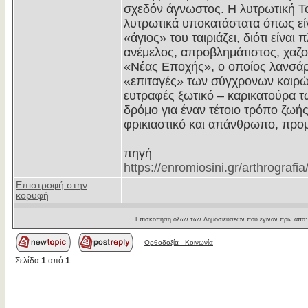
σχεδόν άγνωστος. Η λυτρωτική Του
λυτρωτικά υποκατάστατα όπως είν
«άγιος» του ταιριάζει, διότι είνα
ανέμελος, απροβλημάτιστος, χαζ
«Νέας Εποχής», ο οποίος λανσάρε
«επιταγές» των σύγχρονων καιρών
ευτραφές ξωτικό – καρικατούρα τω
δρόμο για έναν τέτοιο τρόπο ζωή
φρικιαστικό και απάνθρωπο, προμ
πηγή
https://enromiosini.gr/arthrografi
Επιστροφή στην
κορυφή
Επισκόπηση όλων των Δημοσιεύσεων που έγιναν πριν από
Ορθοδοξία - Κοινωνία
Σελίδα
1
από
1