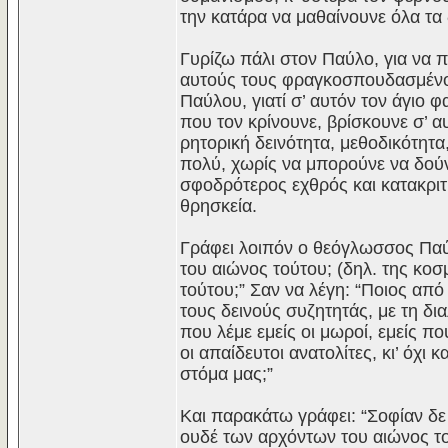
την κατάρα να μαθαίνουνε όλα τα
Γυρίζω πάλι στον Παύλο, για να 
αυτούς τους φραγκοσπουδασμένου
Παύλου, γιατί σ’ αυτόν τον άγιο 
που τον κρίνουνε, βρίσκουνε σ’ 
ρητορική δεινότητα, μεθοδικότητα
πολύ, χωρίς να μπορούνε να δούν
σφοδρότερος εχθρός και κατακριτ
θρησκεία.
Γράφει λοιπόν ο θεόγλωσσος Παύ
του αιώνος τούτου; (δηλ. της κο
τούτου;” Σαν να λέγη: “Ποιος απ
τους δεινούς συζητητάς, με τη δι
που λέμε εμείς οι μωροί, εμείς πο
οι απαίδευτοι ανατολίτες, κι’ όχι
στόμα μας;”
Kαι παρακάτω γράφει: “Σοφίαν δε 
ουδέ των αρχόντων του αιώνος το