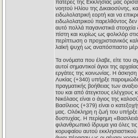
πατέρες της Εκκλησίας μας όρισα
νοητού Ηλίου της Δικαιοσύνης, κα
ειδωλολατρική εορτή και να επικρ
ειδωλολατρικού παρελθόντος δεν
αυτό πολλά παγανιστικά στοιχεία
πίστη και κυρίως ως φολκλόρ στις
περίπτωση ο προχριστιανικός καλ
λαϊκή ψυχή ως αναπόσπαστο μέρο
Τα ονόματα που έλαβε, είτε του αγ
αυτοί σημαντικοί άγιοι της αρχαί
εργάτες της κοινωνίας. Η άσκηση
Λυκίας (+340) υπήρξε παροιμιώδης
πραγματικής βοήθειας των αναξι
του και από άτεγκτους ελέγχους 
Νικόλαος είναι ο άγιος της καλοσ
Βασίλειος (+379) είναι ο κατεξοχ
μας. Ολόκληρη η ζωή του υπήρξε
δυστυχίας. Η περίφημη «Βασιλειά
φιλανθρωπικό ίδρυμα για όλες τι
κορυφαίου αυτού εκκλησιαστικού 
άγιοι πέρασαν ως οι αέναοι χορηγο