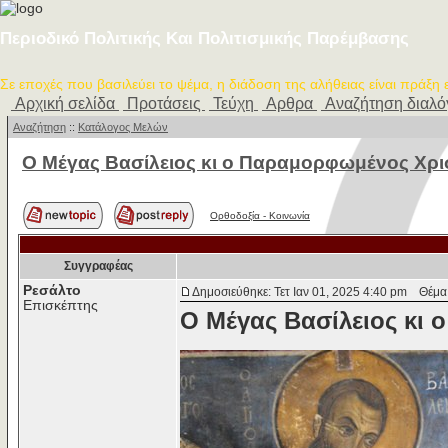
Περιοδικό Πολιτικής Και Πολιτισμικής Παρέμβασης
Σε εποχές που βασιλεύει το ψέμα, η διάδοση της αλήθειας είναι πράξη
Αρχική σελίδα
Προτάσεις
Τεύχη
Αρθρα
Αναζήτηση διαλ
Αναζήτηση
::
Κατάλογος Μελών
Ο Mέγας Bασίλειος κι ο Παραμορφωμένος Xρι
Ορθοδοξία - Κοινωνία
Συγγραφέας
Ρεσάλτο
Δημοσιεύθηκε: Τετ Ιαν 01, 2025 4:40 pm
Θέμα δ
Επισκέπτης
Ο Mέγας Bασίλειος κι