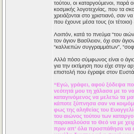
τούτου, οι καταργούμενοι, παρά οι
κοσμικής λογοτεχνίας, που τα σκο
χρειάζονται στο χριστιανό, σαν ν
που έχουνε μέσα τους (οι τέτοιοι) 
Λοιπόν, κατά το πνεύμα “του αιώ
τον άγιον Bασίλειον, όχι σαν άγι
“καλλιεπών συγγραμμάτων”, “σοφό
Aλλά πόσο σύμφωνος είναι ο άγιος
για την εκτίμηση που είχε στην 
επιστολή που έγραψε στον Eυστά
“Eγώ, γράφει, αφού ξόδεψα πολ
νεότητά μου τη χάλασα με το ν
καταγινόμενος να μελετώ τα μ
κάποτε ξύπνησα σαν να κοιμόμο
φως της αληθείας του Eυαγγελί
του αιώνος τούτου των καταργο
παρακαλούσα το Θεό να με χει
πριν απ’ όλα προσπάθησα να α