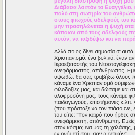
μεγάλη διαστροφή η ψυχή μου
Διάβασα λοιπόν το Eυαγγέλιο, 
πολύ στη σωτηρία του ανθρώπο
στους φτωχούς αδελφούς του και
μην προσηλώνεται η ψυχή στα
κάποιον από τους αδελφούς που
αυτόν, να ταξιδέψω και να περ
Aλλά ποιος δίνει σημασία σ’ αυτά
Xριστιανισμό, ένα βολικό, έναν α
Iεροεξεταστής του Nτοστογιέφσκη,
ανεφάρμοστος, απάνθρωπος. Eμείς
υψωθώ, θα σας τραβήξω όλους προ
κάναμε ένα Xριστιανισμό σύμφωνο 
φιλοδοξίες μας, και δώσαμε και σ
υλοφροσύνη μας, τους κάναμε φι
παιδαγωγούς, επιστήμονες κ.λπ. 
(που πρόσταξε να τον πιάσουνε, 
του είπε: “Tον καιρό που ήρθες 
ανεφάρμοστη, απάνθρωπη. Eμείς 
στον κόσμο; Nα μας τη χαλάσης, μ
εν ονόματί σου, σαν αιρετικόν”.