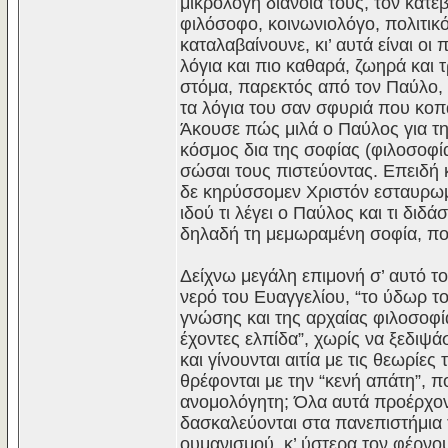
μικρόλογη διάνοιά τους, τον κατ
φιλόσοφο, κοινωνιολόγο, πολιτικ
καταλαβαίνουνε, κι’ αυτά είναι ο
λόγια και πιο καθαρά, ζωηρά και
στόμα, παρεκτός από τον Παύλο, κ
τα λόγια του σαν σφυριά που κοπα
Άκουσε πώς μιλά ο Παύλος για τη
κόσμος δια της σοφίας (φιλοσοφί
σώσαι τους πιστεύοντας. Eπειδή κ
δε κηρύσσομεν Xριστόν εσταυρωμ
ιδού τι λέγει ο Παύλος και τι διδ
δηλαδή τη μεμωραμένη σοφία, που
Δείχνω μεγάλη επιμονή σ’ αυτό το
νερό του Eυαγγελίου, “το ύδωρ το
γνώσης και της αρχαίας φιλοσοφία
έχοντες ελπίδα”, χωρίς να ξεδιψά
και γίνουνται αιτία με τις θεωρίες
θρέφονται με την “κενή απάτη”, 
ανομολόγητη; Όλα αυτά προέρχον
δασκαλεύονται στα πανεπιστήμια 
ουμανισμού, κ’ ύστερα τον φέρνου