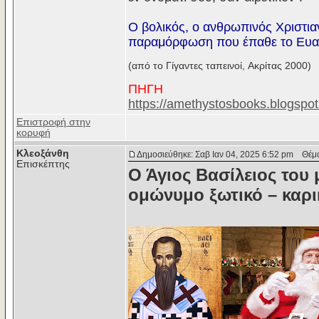
O βολικός, ο ανθρωπινός Xριστια
παραμόρφωση που έπαθε το Eυαγ
(από το Γίγαντες ταπεινοί, Aκρίτας 2000)
ΠΗΓΗ
https://amethystosbooks.blogspo
Επιστροφή στην
κορυφή
Κλεοξάνθη
Δημοσιεύθηκε: Σαβ Ιαν 04, 2025 6:52 pm
Θέμα 
Επισκέπτης
Ο Άγιος Βασίλειος του 
ομώνυμο ξωτικό – καρι