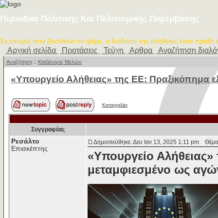
Περιοδικό Πολιτικής Και Πολιτισμικής Παρέμβασης
Σε εποχές που βασιλεύει το ψέμα, η διάδοση της αλήθειας είναι πράξη
Αρχική σελίδα
Προτάσεις
Τεύχη
Αρθρα
Αναζήτηση διαλ
Αναζήτηση
::
Κατάλογος Μελών
«Υπουργείο Αλήθειας» της ΕΕ: Πραξικόπημα ε
Καταγγελίες
Συγγραφέας
Ρεσάλτο
Δημοσιεύθηκε: Δευ Ιαν 13, 2025 1:11 pm
Θέμα 
Επισκέπτης
«Υπουργείο Αλήθειας» 
μεταμφιεσμένο ως αγώ