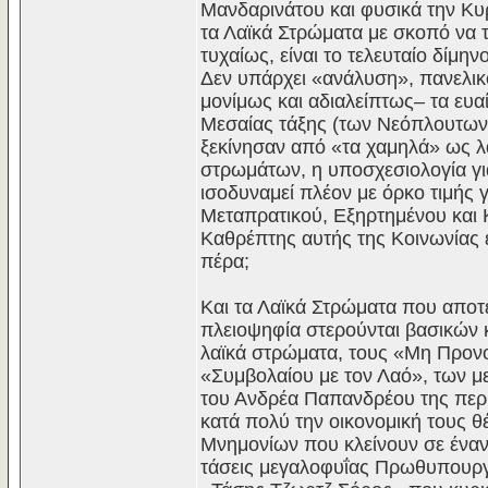
Μανδαρινάτου και φυσικά την Κυ
τα Λαϊκά Στρώματα με σκοπό να 
τυχαίως, είναι το τελευταίο δίμη
Δεν υπάρχει «ανάλυση», πανελικό
μονίμως και αδιαλείπτως– τα ευ
Μεσαίας τάξης (των Νεόπλουτων
ξεκίνησαν από «τα χαμηλά» ως λ
στρωμάτων, η υποσχεσιολογία γι
ισοδυναμεί πλέον με όρκο τιμής γ
Μεταπρατικού, Εξηρτημένου και 
Καθρέπτης αυτής της Κοινωνίας 
πέρα;
Και τα Λαϊκά Στρώματα που αποτ
πλειοψηφία στερούνται βασικών κα
λαϊκά στρώματα, τους «Μη Προν
«Συμβολαίου με τον Λαό», των μ
του Ανδρέα Παπανδρέου της περι
κατά πολύ την οικονομική τους 
Μνημονίων που κλείνουν σε έναν 
τάσεις μεγαλοφυΐας Πρωθυπουρ