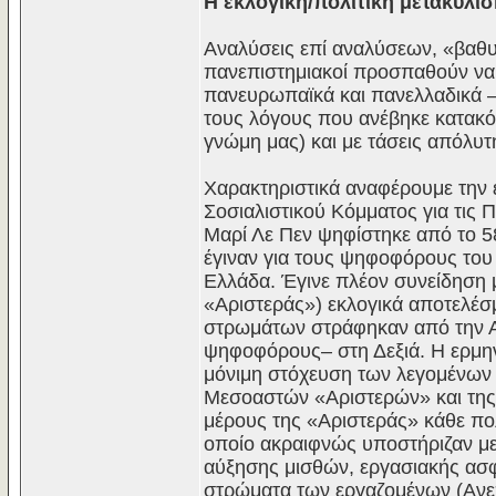
Η εκλογική/πολιτική μετακύλι
Αναλύσεις επί αναλύσεων, «βαθυ
πανεπιστημιακοί προσπαθούν να 
πανευρωπαϊκά και πανελλαδικά 
τους λόγους που ανέβηκε κατακό
γνώμη μας) και με τάσεις απόλυτ
Χαρακτηριστικά αναφέρουμε την 
Σοσιαλιστικού Κόμματος για τις 
Μαρί Λε Πεν ψηφίστηκε από το 58
έγιναν για τους ψηφοφόρους του 
Ελλάδα. Έγινε πλέον συνείδηση μ
«Αριστεράς») εκλογικά αποτελέσ
στρωμάτων στράφηκαν από την Α
ψηφοφόρους– στη Δεξιά. Η ερμηνε
μόνιμη στόχευση των λεγομένων 
Μεσοαστών «Αριστερών» και της
μέρους της «Αριστεράς» κάθε πο
οποίο ακραιφνώς υποστήριζαν μετ
αύξησης μισθών, εργασιακής ασφά
στρώματα των εργαζομένων (Ανεπ