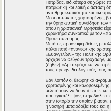
Πατρίδας, ειδικότερα σε χώρες πο
πατριωτική και λαϊκή διάσταση όπ
αντι-θρησκευτικότητα και «κοσμ
Μεσοαστών της χορτασμένης, βολ
την θρησκευτική συνείδηση των 
όπου η χριστιανική Θρησκεία είχ
χαρακτήρα συγκριτικά με τον «Χρ
Προτεσταντισμός.
Μετά τις προαναφερθείσες μεταλ
πάλαι ποτέ «ανανεωτικής αριστε
«Ευαγγελίων» της Πολιτικής Ορθό
άρχιζαν να φεύγουν τροχάδην, μα
(δήθεν) «Αριστεράς» και να στρ
τους πρώην ιδεολογικούς τους π
Εάν λοιπόν οι θεωρητικά αγράμμα
χορτασμένης και καλοβολεμένης 
μελετήσουν να δουν τί φταίει και
που εγκατέλειψαν, στην διαλεκτι
στην Ιστορία την οποίαν βίασαν, 
η νοσηρή ματαιοδοξία τους και 