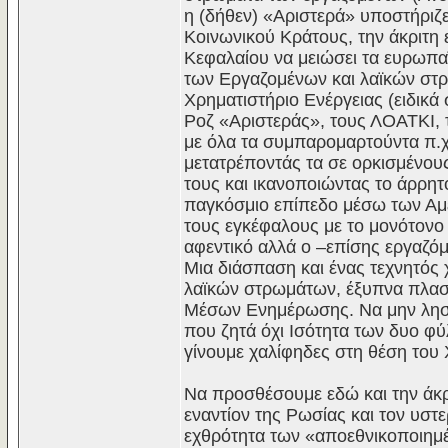
η (δήθεν) «Αριστερά» υποστήριζε 
Κοινωνικού Κράτους, την άκριτη 
Κεφαλαίου να μειώσει τα ευρωπαϊ
των Εργαζομένων και λαϊκών στρ
Χρηματιστήριο Ενέργειας (ειδικά
Ροζ «Αριστεράς», τους ΛΟΑΤΚΙ, 
με όλα τα συμπαρομαρτούντα π.
μετατρέποντάς τα σε ορκισμένου
τους και ικανοποιώντας το άρρητ
παγκόσμιο επίπεδο μέσω των Αμ
τους εγκέφαλους με το μονότονο 
αφεντικό αλλά ο –επίσης εργαζό
Μια διάσπαση και ένας τεχνητό
λαϊκών στρωμάτων, έξυπνα πλασα
Μέσων Ενημέρωσης. Να μην λησμ
που ζητά όχι Ισότητα των δυο φ
γίνουμε χαλίφηδες στη θέση του 
Να προσθέσουμε εδώ και την άκρ
εναντίον της Ρωσίας και τον υστ
εχθρότητα των «αποεθνικοποιημέ