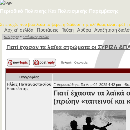
Περιοδικό Πολιτικής Και Πολιτισμικής Παρέμβασης
Σε εποχές που βασιλεύει το ψέμα, η διάδοση της αλήθειας είναι πράξη
Αρχική σελίδα
Προτάσεις
Τεύχη
Αρθρα
Αναζήτηση διαλ
Αναζήτηση
::
Κατάλογος Μελών
Γιατί έχασαν τα λαϊκά στρώματα οι ΣΥΡΙΖΑ &
Πολιτική - Oικονομία
Συγγραφέας
Ηλίας Παπαναστασίου
Δημοσιεύθηκε: Τετ Απρ 02, 2025 4:42 pm
Θέμα
Επισκέπτης
Γιατί έχασαν τα λαϊκά
(πρώην «ταπεινοί και 