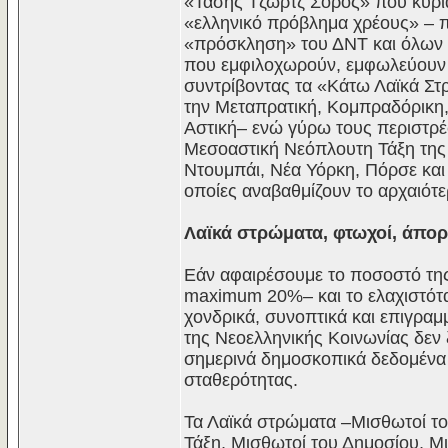
«Τάσης Τζωρτζ Σόρος» που κυριά
«ελληνικό πρόβλημα χρέους» – 
«πρόσκληση» του ΔΝΤ και όλων
που εμφιλοχωρούν, εμφωλεύουν 
συντρίβοντας τα «Κάτω Λαϊκά Στ
την Μεταπρατική, Κομπραδόρικη,
Αστική– ενώ γύρω τους περιστρέφ
Μεσοαστική Νεόπλουτη Τάξη της
Ντουμπάι, Νέα Υόρκη, Πόρσε και 
οποίες αναβαθμίζουν το αρχαιότε
Λαϊκά στρώματα, φτωχοί, άπορ
Εάν αφαιρέσουμε το ποσοστό τη
maximum 20%– και το ελαχιστότα
χονδρικά, συνοπτικά και επιγρα
της Νεοελληνικής Κοινωνίας δεν 
σημερινά δημοσκοπικά δεδομένα 
σταθερότητας.
Τα Λαϊκά στρώματα –Μισθωτοί το
Τάξη, Μισθωτοί του Δημοσίου, Μ