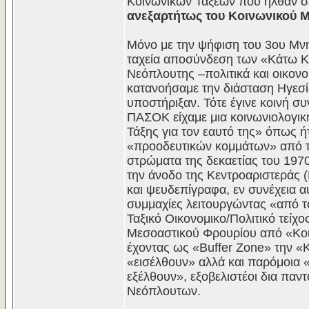
Κοινωνικών Τάξεων που ήλθαν σε
ανεξαρτήτως του Κοινωνικού 
Μόνο με την ψήφιση του 3ου Μνημ
ταχεία αποσύνδεση των «Κάτω Κο
Νεόπλουτης –πολιτικά και οικον
κατανοήσαμε την διάσταση Ηγεσ
υποστήριξαν. Τότε έγινε κοινή σ
ΠΑΣΟΚ είχαμε μια κοινωνιολογικ
Τάξης για τον εαυτό της» όπως ή
«προοδευτικών κομμάτων» από τι
στρώματα της δεκαετίας του 197
την άνοδο της Κεντροαριστεράς
και ψευδεπίγραφα, εν συνέχεια α
συμμαχίες λειτουργώντας «από τ
Ταξικό Οικονομικο/Πολιτικό τεί
Μεσοαστικού Φρουρίου από «Κοι
έχοντας ως «Buffer Zone» την «
«εισέλθουν» αλλά και παρόμοια 
εξέλθουν», εξοβελιστέοι δια παν
Νεόπλουτων.