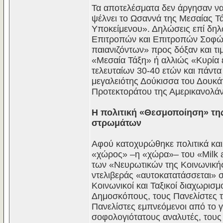
Τα αποτελέσματα δεν άργησαν να
ψέλνει το Ωσαννά της Μεσαίας Τ
Υποκείμενου». Δηλώσεις επί δη
Επιτροπών και Επιτροπών Σοφών
παιανιζόντων» προς δόξαν και τ
«Μεσαία Τάξη» ή αλλιώς «Κυρία 
τελευταίων 30-40 ετών και πάντα
μεγαλειότης Δούκισσα του Δουκά
Προτεκτοράτου της Αμερικανολάνδ
Η πολιτική «Θεσμοποίηση» της
στρωμάτων
Αφού κατοχυρώθηκε πολιτικά κα
«χώρος» –η «χώρα»– του «Milk a
των «Νευρωτικών της Κοινωνικής
ντελιβεράς «αυτοκατατάσσεται» σ
Κοινωνικοί και Ταξικοί διαχωρισ
Δημοσκόπους, τους Πανελίστες 
Πανελίστες εμπνεόμενοι από το 
σοφολογιότατους αναλυτές, τους