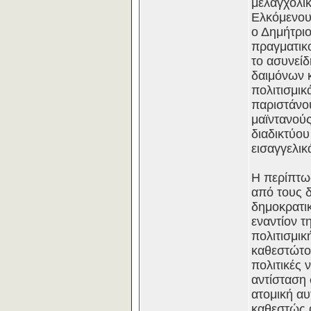
μελαγχολι
Ελκόμενου
ο Δημήτριο
πραγματικ
το ασυνείδ
δαιμόνων 
πολιτισμι
παριστάνου
μαϊντανούς
διαδικτύο
εισαγγελικ
Η περίπτωσ
από τους δ
δημοκρατικ
εναντίον τ
πολιτισμικ
καθεστώτος
πολιτικές 
αντίσταση 
ατομική αυ
καθεστώς ό