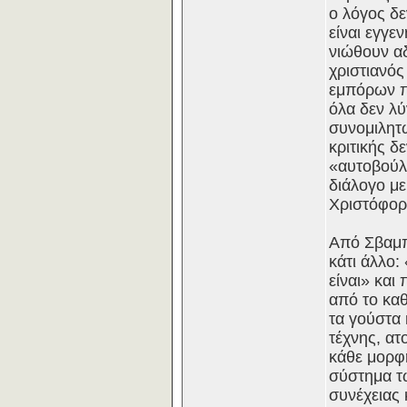
ο λόγος δε
είναι εγγε
νιώθουν αδ
χριστιανός
εμπόρων πο
όλα δεν λύ
συνομιλητώ
κριτικής δ
«αυτοβούλ
διάλογο με
Χριστόφορ
Από Σβαμπ
κάτι άλλο:
είναι» και
από το κα
τα γούστα 
τέχνης, ατ
κάθε μορφή
σύστημα τ
συνέχειας