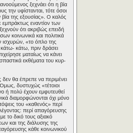
ανοούμενος ξεχνάει ότι η βία
ους την υφίστανται, τότε όσοι
 βία της εξουσίας». Ο καλός
σε εμπράκτως εναντίον των
ξεχνούν ότι ακριβώς επειδή
ισων κοινωνικά και πολιτικά
ν ισχυρών, «το όπλο της
 κάτω- κάτω, πριν δράσει
χείρησε ματαίως να κάνει
-σπαστικά εκθέματα του κυρ-
 δεν θα έπρεπε να περιμένει
. Όμως, δυστυχώς «τέτοιοι
ίγο ή πολύ έχουν εμφυτευθεί
νικά διαμορφώνονται όχι μόνο
απόψεις του «καθενός» περί
 λέγοντας: περί απαγόρευσης
με το δικό τους αξιακό
ων και της διάλυσης της
απαγόρευσης κάθε κοινωνικού