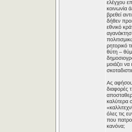
ελέγχου ε
κοινωνία ά
βρεθεί αντ
δήθεν προ
εθνικό κρά
αγανάκτηση
πολιτισμικ
ρητορικό τ
θύτη – θύμ
δημοσιογρ
μοιάζει να
σκοταδιστι
Ας αφήσουμ
διαφορές τ
αποσταθερ
καλύτερα σ
«καλλιτεχν
όλες τις ε
που πατρον
κανόνα;