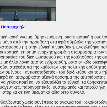
η Παπαμιχαήλ*
τική κοινή γνώμη, θρησκευόμενη, σκεπτικιστική ή ομολο
 μόνο από την προσβολή στα ιερά σύμβολα της χριστιαν
ιστόφορου (;!) στην εθνική πινακοθήκη. Ενοχλήθηκε πο
και κρατικά, επίσημα ενορχηστρωμένη σταυροφορία των
θρησκείας του δικαιωματισμού και της κουλτούρας της 
ε με άλλα λόγια από τα εχθροπαθή, ρατσιστικώς οικειό
φοβα, στερεότυπα της καθεστωτικής πολιτικής ορθότητα
τισμένους «αντισκοταδιστές» του διαδικτύου και του τ
ιερά και απαραβίαστα αξιακά ορόσημα της απεριόριστης 
να γελοιοποιεί και να εξευτελίζει τα εθνικά, τα θρησκευτ
ς μαγευτικές, παρηγορητικές, μυστηριακές και παράλληλ
 ιστορικά σε ένα βιωματικά αδιαίρετο σύνολο.
νδαλίζοντας χωρίς συνέπειες το άγαλμα του Κολοκοτρών