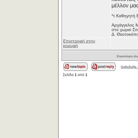
μέλλον μας
*τ.Καθηγητή 
Αρχάγγελος Μ
στο χωριό Σπ
Δ. Θεοτοκόπ
Επιστροφή στην
κορυφή
Επισκόπηση όλω
Ορθοδοξία -
Σελίδα
1
από
1