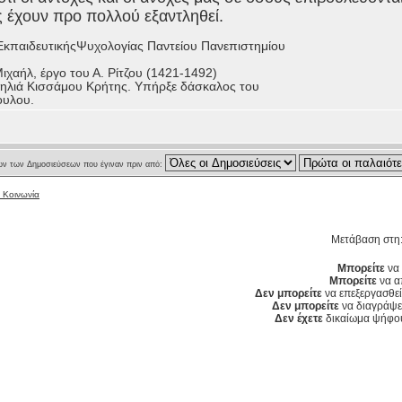
 έχουν προ πολλού εξαντληθεί.
ΕκπαιδευτικήςΨυχολογίας Παντείου Πανεπιστημίου
ιχαήλ, έργο του Α. Ρίτζου (1421-1492)
ηλιά Κισσάμου Κρήτης. Υπήρξε δάσκαλος του
ουλου.
ν των Δημοσιεύσεων που έγιναν πριν από:
 Κοινωνία
Μετάβαση στη
Μπορείτε
να 
Μπορείτε
να α
Δεν μπορείτε
να επεξεργασθεί
Δεν μπορείτε
να διαγράψετ
Δεν έχετε
δικαίωμα ψήφου