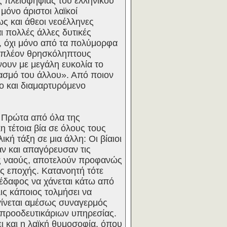
ς πλειοψηφίας του ελληνικού
μόνο άριστοι λαϊκοί
ως και άθεοι νεοέλληνες
ι πολλές άλλες δυτικές
η, όχι μόνο από τα πολύμορφα
ς πλέον θρησκόληπτους
νουν με μεγάλη ευκολία το
ασμό του άλλου». Από ποιον
νο και διαμαρτυρόμενο
. Πρώτα από όλα της
η τέτοια βία σε όλους τους
κή τάξη σε μια άλλη: Οι βίαιοι
αν και απαγόρευσαν τις
ους ναούς, αποτελούν προφανώς
ς εποχής. Κατανοητή τότε
«έδαφος να χάνεται κάτω από
λις κάποιος τολμήσει να
γίνεται αμέσως συναγερμός
 προοδευτικάριων υπηρεσίας.
ι και η λαϊκή θυμοσοφία, όπου