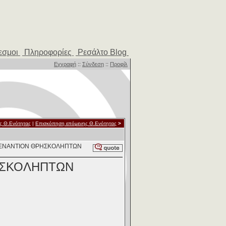
εσμοι
Πληροφορίες
Ρεσάλτο Blog
Εγγραφή
::
Σύνδεση
::
Προφίλ
ς Θ.Ενότητας
|
Επισκόπηση επόμενης Θ.Ενότητας
>
Ι ΕΝΑΝΤΙΟΝ ΘΡΗΣΚΟΛΗΠΤΩΝ
ΗΣΚΟΛΗΠΤΩΝ