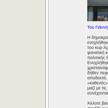
Του Γιάνν
Η δημοκρα
ενοχλήθηκε
του κυρ-Χρ
φανατική 
πολιτικής 
Ενοχλήθηκ
χριστιανό
δήθεν πεφω
αποδεκτά, 
«καθενός» 
μαζί με τι
συνέχονται
Άλλοτε βα