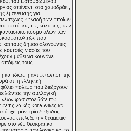
όκου, του Εσταυρωμένου
γιος απέναντι στο χαμοδράκι,
κής έμπνευσης για
Καλλιτέχνες δηλαδή των οποίων
ς παραστάσεις της κόλασης, των
 φαντασιακό κόσμο όλων των
χοκοσμοπολιτών που
ες και τους δημοσιολογούντες
ς κουτσές Μαρίες του
έχουν μάθει να κουνάνε
ς απόψεις τους.
 και ιδίως η αντιμετώπισή της
ορά ότι η ελληνική
μφύλιο πόλεμο που διεξάγουν
πειλώντας την συλλογική
ων νέων φασιστοειδών του
ν τις λαϊκές κοινωνικές και
υπάρχει μόνο μία διέξοδος: η
πουλος επέλεξε την θεαματική
υμε στο νέο θεοκρατικό
την ιστορία, την λογική και το