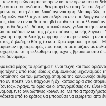
πί των ατομικών συμπεριφορών και των ορίων που ουδεί
ξια αυτού του ονόματος δεν μπορεί να υπερβεί επειδή «έ
ιμέτωπος με τη δίκαια, λαϊκή αγανάκτηση. Μα ακριβώς, 
κλητικών «καλλιτεχνικών» εκδηλώσεων που διοργανώνον
τος, είναι να αναισθητοποιηθεί σταδιακά το συλλογικό α
ς με διαδοχικές δόσεις ταπεινώσεων, γελοιοποιήσεων κ
ών παραδόσεων και της μέχρι πρότινος, κοινής λογικής.
έχνασμα της πολιτικής επιρροής είναι προφανώς η ανασ
ατος, δηλαδή, ο θύτης (ο κυρ- Χριστόφορος, η κυρά – 
αφίσκων της συμφοράς που τους υποστηρίζουν με άφθο
 ισχυρίζεται ότι η «ελευθερία της τέχνης βρίσκεται υπό δ
κές δυνάμεις».
ε κατά μέρος το ερώτημα τι είναι τέχνη και πως ορίζοντα
ης τέχνης από τους βίαιους συμβολικούς μηχανισμούς της
οποίησης και του μετασχηματισμού της κοινωνικής σκέψ
το αν πρέπει να υπάρχουν ή όχι κάποια όρια στις ατομικ
ίζοντος». Άραγε, τα όρια και οι απαγορεύσεις δεν είναι 
υνομούμενες ανθρώπινες κοινωνίες; Με ποια προσχήματα 
άρεται από το κράτος θα μπορούσε να εξαιρείται από έ