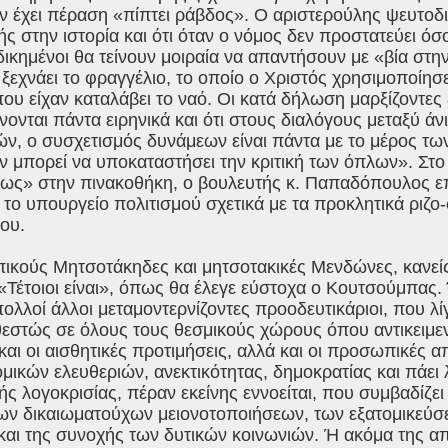
ν έχει πέραση «πίπτει ράβδος». Ο αριστερούλης ψευτοδι
νής στην ιστορία και ότι όταν ο νόμος δεν προστατεύει όσ
ικημένοι θα τείνουν μοιραία να απαντήσουν με «βία στην
 ξεχνάει το φραγγέλιο, το οποίο ο Χριστός χρησιμοποίη
υ είχαν καταλάβει το ναό. Οι κατά δήλωση μαρξίζοντες 
νονται πάντα ειρηνικά και ότι στους διαλόγους μεταξύ άν
ν, ο συσχετισμός δυνάμεων είναι πάντα με το μέρος τω
εν μπορεί να υποκαταστήσει την κριτική των όπλων». Στο
ως» στην πινακοθήκη, ο βουλευτής κ. Παπαδόπουλος επι
 το υπουργείο πολιτισμού σχετικά με τα προκλητικά ριζο
ου.
ικούς Μητσοτάκηδες και μητσοτακικές Μενδώνες, κανείς
 «Τέτοιοι είναι», όπως θα έλεγε εύστοχα ο Κουτσούμπας
 πολλοί άλλοι μεταμοντερνίζοντες προοδευτικάριοι, που λ
θεστώς σε όλους τους θεσμικούς χώρους όπου αντικειμε
και οι αισθητικές προτιμήσεις, αλλά και οι προσωπικές 
ομικών ελευθεριών, ανεκτικότητας, δημοκρατίας και πάει
ς λογοκρισίας, πέραν εκείνης εννοείται, που συμβαδίζει 
ων δικαιωματούχων μειονοτοποιήσεων, των εξατομικεύσε
 και της συνοχής των δυτικών κοινωνιών. Ή ακόμα της 