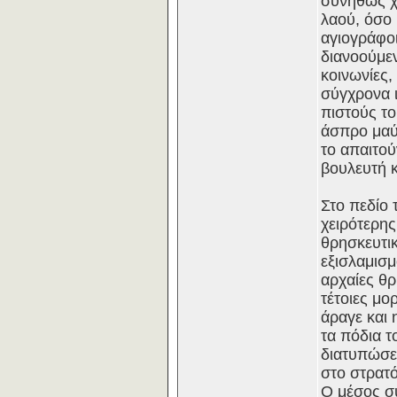
συνήθως χω
λαού, όσο 
αγιογράφοι
διανοούμεν
κοινωνίες,
σύγχρονα 
πιστούς το
άσπρο μαύ
το απαιτού
βουλευτή 
Στο πεδίο 
χειρότερης
θρησκευτικ
εξισλαμισμ
αρχαίες θρ
τέτοιες μο
άραγε και 
τα πόδια τ
διατυπώσει
στο στρατ
Ο μέσος συ