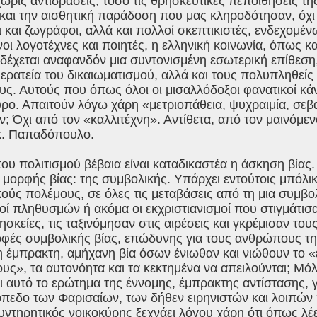
ρίς αντιδράσεις, τόσο τις θρησκευτικές πεποιθήσεις τη
και την αισθητική παράδοση που μας κληροδότησαν, όχι 
 και ζωγράφοι, αλλά και πολλοί σκεπτικιστές, ενδεχομέν
οι λογοτέχνες και ποιητές, η ελληνική κοινωνία, όπως κα
 δέχεται αναφανδόν μια συντονισμένη εσωτερική επίθεσ
ιερατεία του δικαιωματισμού, αλλά και τους πολυπληθεί
υς. Αυτούς που όπως όλοι οι μισαλλόδοξοι φανατικοί κά
ρο. Απαιτούν λόγω χάρη «μετριοπάθεια, ψυχραιμία, σεβ
ν; Όχι από τον «καλλιτέχνη». Αντίθετα, από τον μαινόμε
κ. Παπαδόπουλο.
του πολιτισμού βέβαια είναι καταδικαστέα η άσκηση βίας
 μορφής βίας: της συμβολικής. Υπάρχει εντούτοις μπόλικ
ούς πολέμους, σε όλες τις μεταβάσεις από τη μια συμβολι
οί πληθυσμών ή ακόμα οι εκχριστιανισμοί που στιγμάτισ
ησκείες, τις ταξινόμησαν στις αιρέσεις και γκρέμισαν τ
ρφές συμβολικής βίας, επώδυνης για τους ανθρώπους τη
η έμπρακτη, αμήχανη βία όσων ένιωθαν και νιώθουν το 
ους», τα αυτονόητα και τα κεκτημένα να απειλούνται; Μό
 αυτό το ερώτημα της έννομης, έμπρακτης αντίστασης, 
όπεδο των Φαρισαίων, των δήθεν ειρηνιστών και λοιπών
ντηρητικός νοικοκύρης ξεχνάει λόγου χάρη ότι όπως λέε