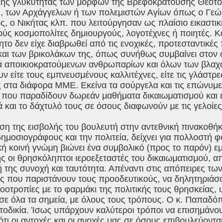
κής γλυκύτητας των μορφών της Βρεφοκρατούσης Θεοτ
, των Αρχάγγελων ή των πολεμιστών Αγίων όπως ο Γεώρ
ς, ο Νικήτας κλπ. που λειτούργησαν ως πλαίσιο εικαστι
ούς κοσμοπολίτες δημιουργούς, λογοτέχνες ή ποιητές. 
ητο δεν είχε διαβρωθεί από τις ενοχικές, προτεσταντικέ
και των βρικολάκων της, όπως συνήθως συμβαίνει στον
κά αποικιοκρατούμενων ανθρωπαρίων και όλων των βλα
ν είτε τους εμπνευσμένους καλλιτέχνες, είτε τις γλάστρ
 στα διάφορα ΜΜΕ. Εκείνα τα σούργελα και τις επώνυμε
υ που παραδίδουν δωρεάν μαθήματα δικαιωματισμού και 
ά και το δάχτυλό τους σε όσους διαφωνούν με τις γελοίε
η της εισβολής του βουλευτή στην αντεθνική πινακοθήκη
ημοσιογράφους και την πολιτεία, δείχνει για πολλοστή φ
ή κοινή γνώμη βιώνει ένα συμβολικό (προς το παρόν) ε
ης οι θρησκόληπτοι ιεροεξεταστές του δικαιωματισμού, α
ή της συνοχή και ταυτότητα. Απέναντι στις απόπειρες τ
 που παριστάνουν τους προοδευτικούς, να δηλητηριάσου
νοοτροπίες με το φαρμάκι της πολιτικής τους θρησκείας, 
σε όλα τα σημεία, με όλους τους τρόπους. Ο κ. Παπαδό
τοδικία. Ίσως υπάρχουν καλύτεροι τρόποι να επισημάνο
τι οι αντοχές και οι ανοχές μας σε όσους επιβουλεύονται 