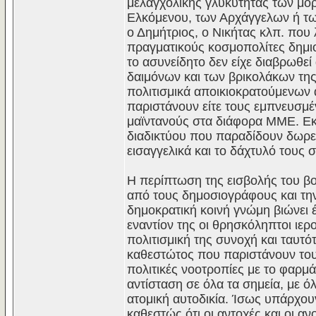
μελαγχολικής γλυκύτητας των μ
Ελκόμενου, των Αρχάγγελων ή τω
ο Δημήτριος, ο Νικήτας κλπ. που
πραγματικούς κοσμοπολίτες δημιο
το ασυνείδητο δεν είχε διαβρωθεί
δαιμόνων και των βρικολάκων τη
πολιτισμικά αποικιοκρατούμενω
παριστάνουν είτε τους εμπνευσμέν
μαϊντανούς στα διάφορα ΜΜΕ. Εκε
διαδικτύου που παραδίδουν δωρεά
εισαγγελικά και το δάχτυλό τους 
Η περίπτωση της εισβολής του βο
από τους δημοσιογράφους και την 
δημοκρατική κοινή γνώμη βιώνει 
εναντίον της οι θρησκόληπτοι ιερ
πολιτισμική της συνοχή και ταυτό
καθεστώτος που παριστάνουν τους
πολιτικές νοοτροπίες με το φαρμά
αντίσταση σε όλα τα σημεία, με 
ατομική αυτοδικία. Ίσως υπάρχου
καθεστώς ότι οι αντοχές και οι αν