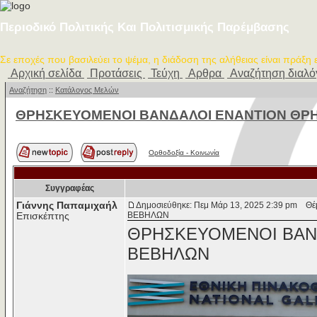
Περιοδικό Πολιτικής Και Πολιτισμικής Παρέμβασης
Σε εποχές που βασιλεύει το ψέμα, η διάδοση της αλήθειας είναι πράξη
Αρχική σελίδα
Προτάσεις
Τεύχη
Αρθρα
Αναζήτηση διαλ
Αναζήτηση
::
Κατάλογος Μελών
ΘΡΗΣΚΕΥΟΜΕΝΟΙ ΒΑΝΔΑΛΟΙ ΕΝΑΝΤΙΟΝ Θ
Ορθοδοξία - Κοινωνία
Συγγραφέας
Γιάννης Παπαμιχαήλ
Δημοσιεύθηκε: Πεμ Μάρ 13, 2025 2:39 pm
Θέμ
ΒΕΒΗΛΩΝ
Επισκέπτης
ΘΡΗΣΚΕΥΟΜΕΝΟΙ ΒΑΝ
ΒΕΒΗΛΩΝ