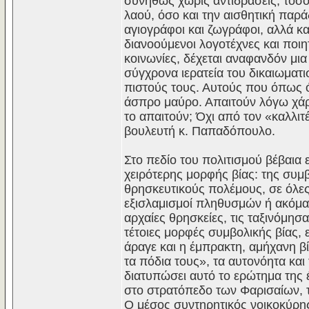
συνήθως χωρίς αντιδράσεις, τόσο
λαού, όσο και την αισθητική παρ
αγιογράφοι και ζωγράφοι, αλλά κα
διανοούμενοι λογοτέχνες και ποιη
κοινωνίες, δέχεται αναφανδόν μι
σύγχρονα ιερατεία του δικαιωματ
πιστούς τους. Αυτούς που όπως ό
άσπρο μαύρο. Απαιτούν λόγω χάρ
το απαιτούν; Όχι από τον «καλλιτ
βουλευτή κ. Παπαδόπουλο.
Στο πεδίο του πολιτισμού βέβαια 
χειρότερης μορφής βίας: της συμβ
θρησκευτικούς πολέμους, σε όλες 
εξισλαμισμοί πληθυσμών ή ακόμα 
αρχαίες θρησκείες, τις ταξινόμησ
τέτοιες μορφές συμβολικής βίας,
άραγε και η έμπρακτη, αμήχανη β
τα πόδια τους», τα αυτονόητα και
διατυπώσει αυτό το ερώτημα της 
στο στρατόπεδο των Φαρισαίων, 
Ο μέσος συντηρητικός νοικοκύρης