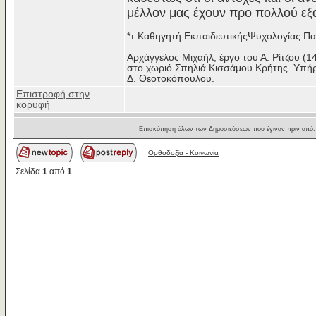
μέλλον μας έχουν προ πολλού εξα
*τ.Καθηγητή ΕκπαιδευτικήςΨυχολογίας Πα
Αρχάγγελος Μιχαήλ, έργο του Α. Ρίτζου (1
στο χωριό Σπηλιά Κισσάμου Κρήτης. Υπή
Δ. Θεοτοκόπουλου.
Επιστροφή στην
κορυφή
Επισκόπηση όλων των Δημοσιεύσεων που έγιναν πριν από
Ορθοδοξία - Κοινωνία
Σελίδα
1
από
1