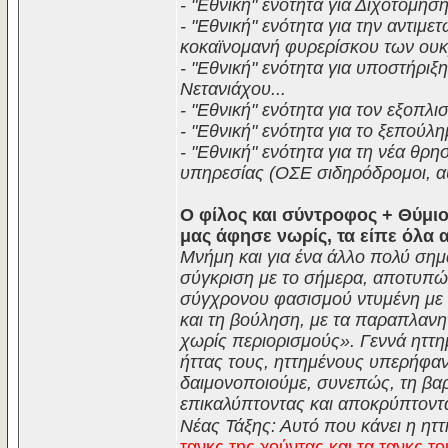
- "Εθνική" ενότητα για Διχοτόμησ
- "Εθνική" ενότητα για την αντιμ
κοκαϊνομανή φυρερίσκου των ουκρ
- "Εθνική" ενότητα για υποστήρι
Νετανιάχου...
- "Εθνική" ενότητα για τον εξοπ
- "Εθνική" ενότητα για το ξεπούλη
- "Εθνική" ενότητα για τη νέα θρ
υπηρεσίας (ΟΣΕ σιδηρόδρομοι, αυτ
Ο φίλος και σύντροφος + Θύμιο
μας άφησε νωρίς, τα είπε όλα 
Μνήμη και για ένα άλλο πολύ σημα
σύγκριση με το σήμερα, αποτυπών
σύγχρονου φασισμού ντυμένη με 
και τη βούληση, με τα παραπλανη
χωρίς περιορισμούς». Γεννά ηττη
ήττας τους, ηττημένους υπερήφαν
δαιμονοποιούμε, συνεπώς, τη βα
επικαλύπτοντας και αποκρύπτοντ
Νέας Τάξης: Αυτό που κάνει η ητ
τανκς της χούντας και τα τανκς τ