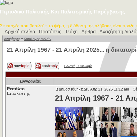
Περιοδικό Πολιτικής Και Πολιτισμικής Παρέμβασης
Σε εποχές που βασιλεύει το ψέμα, η διάδοση της αλήθειας είναι πράξη
Αρχική σελίδα
Προτάσεις
Τεύχη
Αρθρα
Αναζήτηση διαλ
Αναζήτηση
::
Κατάλογος Μελών
21 Απρίλη 1967 - 21 Απρίλη 2025... η δικτατο
Πολιτική - Oικονομία
Συγγραφέας
Ρεσάλτο
Δημοσιεύθηκε: Δευ Απρ 21, 2025 11:12 am
Θέμ
Επισκέπτης
21 Απρίλη 1967 - 21 Απ