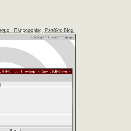
εσμοι
Πληροφορίες
Ρεσάλτο Blog
Εγγραφή
::
Σύνδεση
::
Προφίλ
ς Θ.Ενότητας
|
Επισκόπηση επόμενης Θ.Ενότητας
>
]