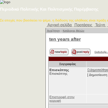
Περιοδικό Πολιτικής Και Πολιτισμικής Παρέμβασης
Σε εποχές που βασιλεύει το ψέμα, η διάδοση της αλήθειας είναι πράξη
Αρχική σελίδα
Προτάσεις
Τεύχη
Αναζήτηση
::
Κατάλογος Μελών
ten years after
Ορθοδοξία -
Συγγραφέας
Επισκέπτης
Δημοσιεύθηκε
Επισκέπτης
[ Δημοσίευση 
Επιστροφή στην
κορυφή