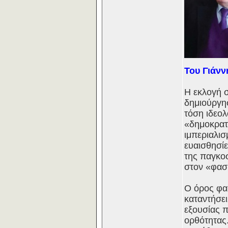
Του Γιάν
Η εκλογή 
δημιούργησ
τόση ιδεολ
«δημοκρατ
ιμπεριαλισ
ευαισθησί
της παγκοσ
στον «φασί
Ο όρος φασ
καταντήσε
εξουσίας π
ορθότητας.