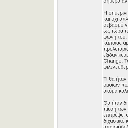
σήμερα αν
Η σημερινή
και όχι απ
σεβασμό γι
ως τώρα τα
φωνή του. 
κάποιας άμ
προλεταριά
εξιδανικευ
Change, To
φιλελεύθε
Τι θα ήταν
ομοίων πολ
ακόμα καλέ
Θα ήταν δ
πίεση των
επιτρέψει 
διχαστικό 
απαισιόδοξ