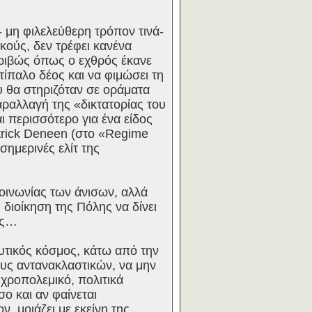
- μη φιλελεύθερη τρόπον τινά-
κούς, δεν τρέφει κανένα
κριβώς όπως ο εχθρός έκανε
ντίπαλο δέος και να φιμώσει τη
υ θα στηριζόταν σε οράματα
αραλλαγή της «δικτατορίας του
ι περισσότερο για ένα είδος
atrick Deneen (στο «Regime
σημερινές ελίτ της
κοινωνίας των άνισων, αλλά
διοίκηση της Πόλης να δίνει
ές…
υτικός κόσμος, κάτω από την
ους αντανακλαστικών, να μην
υχροπολεμικό, πολιτικά
ο και αν φαίνεται
, μοιάζει με εκείνη της