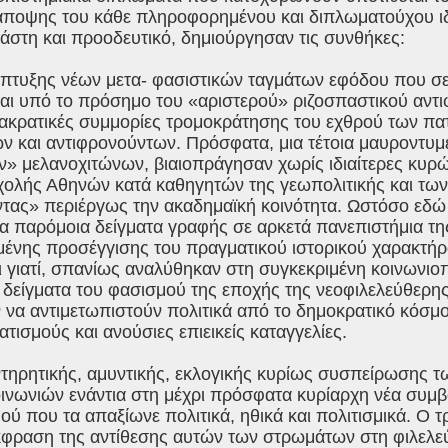
 άποψης του κάθε πληροφορημένου και διπλωματούχου ιδ
άστη και προοδευτικό, δημιούργησαν τις συνθήκες:
άπτυξης νέων μετα- φασιστικών ταγμάτων εφόδου που σε
αι υπό το πρόσημο του «αριστερού» ριζοσπαστικού αντι
ακρατικές συμμορίες τρομοκράτησης του εχθρού των π
ν και αντιφρονούντων. Πρόσφατα, μια τέτοια μαυροντυμ
ν» μελανοχιτώνων, βιαιοπράγησαν χωρίς ιδιαίτερες κυρ
χολής Αθηνών κατά καθηγητών της γεωπολιτικής και των
τας» περιέργως την ακαδημαϊκή κοινότητα. Ωστόσο εδώ κ
α παρόμοια δείγματα γραφής σε αρκετά πανεπιστήμια τη
ένης προσέγγισης του πραγματικού ιστορικού χαρακτήρα 
ι γιατί, σπανίως αναλύθηκαν στη συγκεκριμένη κοινωνιο
 δείγματα του φασισμού της εποχής της νεοφιλελεύθερη
 να αντιμετωπιστούν πολιτικά από το δημοκρατικό κόσμ
τισμούς και ανούσιες επιεικείς καταγγελίες.
ντηρητικής, αμυντικής, εκλογικής κυρίως συσπείρωσης 
ινωνιών ενάντια στη μέχρι πρόσφατα κυρίαρχη νέα συμβο
μού που τα απαξίωνε πολιτικά, ηθικά και πολιτισμικά. Ο τ
κφραση της αντίθεσης αυτών των στρωμάτων στη φιλελεύ