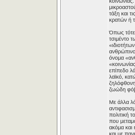
κοινωνίας.
μικροαστού
τάξη και τ
κρατών ή 
Όπως τότε,
τσιμέντο τ
«ιδιοτήτων
ανθρώπινου
όνομα «αν
«κοινωνίας
επίπεδο λά
λαϊκό, κατ
ζηλόφθονη 
ζωώδη φόβο
Με άλλα λό
αντιφασισ
πολιτική τ
που μεταμφ
ακόμα και 
και με πα