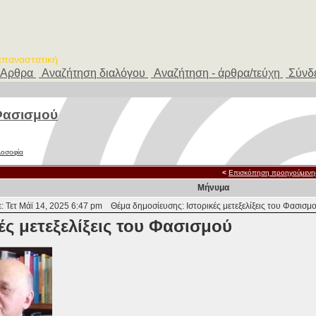
 επαναστατική
Αρθρα
Αναζήτηση διαλόγου
Αναζήτηση - άρθρα/τεύχη
Σύνδ
 Φασισμού
ιλοσοφία
<
Επισκόπηση προηγούμενη
Μήνυμα
: Τετ Μάϊ 14, 2025 6:47 pm
Θέμα δημοσίευσης: Ιστορικές μετεξελίξεις του Φασισμ
ές μετεξελίξεις του Φασισμού