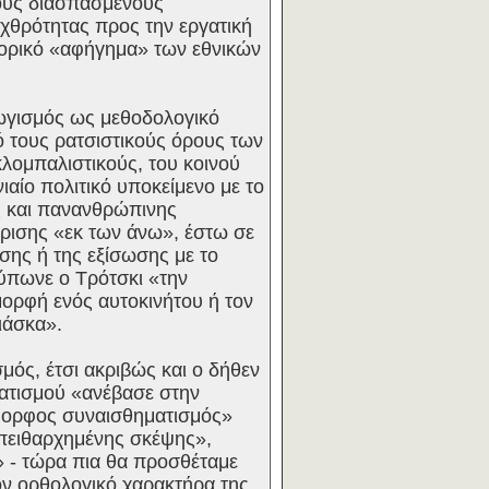
τους διασπασμένους
εχθρότητας προς την εργατική
στορικό «αφήγημα» των εθνικών
γωγισμός ως μεθοδολογικό
ό τους ρατσιστικούς όρους των
κλομπαλιστικούς, του κοινού
αίο πολιτικό υποκείμενο με το
ς και πανανθρώπινης
κρισης «εκ των άνω», έστω σε
σης ή της εξίσωσης με το
τύπωνε ο Τρότσκι «την
μορφή ενός αυτοκινήτου ή τον
ιάσκα».
ός, έτσι ακριβώς και ο δήθεν
ματισμού «ανέβασε στην
«άμορφος συναισθηματισμός»
 πειθαρχημένης σκέψης»,
» - τώρα πια θα προσθέταμε
ον ορθολογικό χαρακτήρα της