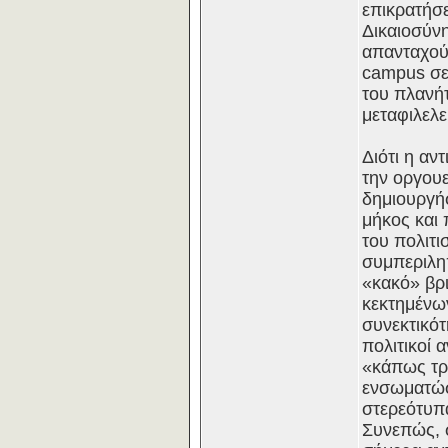
επικρατήσε
Δικαιοσύνη
απανταχού
campus σε 
του πλανήτ
μεταφιλελ
Διότι η αν
την οργουε
δημιουργήσ
μήκος και
του πολιτι
συμπεριληπ
«κακό» βρι
κεκτημένων
συνεκτικότ
πολιτικοί 
«κάπως τρο
ενσωματώσε
στερεότυπα
Συνεπώς, 