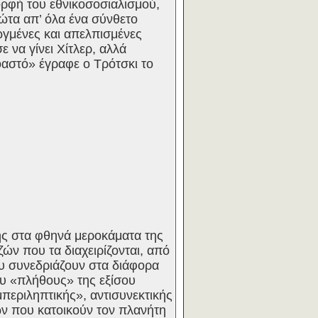
ορφή του εθνικοσοσιαλισμού,
ώτα απ’ όλα ένα σύνθετο
ωγμένες και απελπισμένες
 να γίνει Χίτλερ, αλλά
οαστό» έγραφε ο Τρότσκι το
ής στα φθηνά μεροκάματα της
ν που τα διαχειρίζονται, από
ου συνεδριάζουν στα διάφορα
υ «πλήθους» της εξίσου
περιληπτικής», αντισυνεκτικής
ών που κατοικούν τον πλανήτη