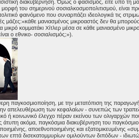
σιστική διακυβέρνηση. Όμως ο φασισμός, είτε υπό τη μ
η μορφή του σημερινού σοσιαλκοσμοπολιτισμού, είναι πρ
ολιτικό φαινόμενο που συναρπάζει ιδεολογικά τις στριμ
ές μάζες:«κάθε μανιασμένος μικροαστός δεν θα μπορούσε
α μικρό κομματάκι Χίτλερ μέσα σε κάθε μανιασμένο μικρ
είναι ο εθνικο- σοσιαλισμός;»).
θερη παγκοσμιοποίηση, με την μετατόπιση της παραγωγ
την απελευθέρωση των κεφαλαίων - συνεπώς των τραπεζώ
ικό ή κοινωνικό έλεγχο πέραν εκείνου των ολιγαρχών π
ς άτυπη ακόμα, παγκόσμια διακυβέρνηση του παγκόσμιο
ποιημένης, αποεθνοποιημένης και εξατομικευμένης «συμ
 των επτά δισεκατομμυρίων ομιλούντων διπόδων - ιδιωτ