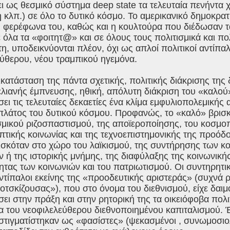
ι ως θεσμικό σύστημα deep state τα τελευταία πενήντα
 κλπ.) σε όλο το δυτικό κόσμο. Το αμερικανικό δημοκρατ
 φερέφωνα του, καθώς και η κουλτούρα που διέδωσαν τα
όλα τα «φοιτητ@» και σε όλους τους πολιτισμικά και πο
η, υποδεικνύονται πλέον, όχι ως απλοί πολιτικοί αντίπαλ
εύθερου, νέου τραμπικού ηγεμόνα.
τικατάσταση της πάντα σχετικής, πολιτικής διάκρισης της
λιανής έμπνευσης, ηθική, απόλυτη διάκριση του «καλού»
ει τις τελευταίες δεκαετίες ένα κλίμα εμφυλιοπολεμικής
 πλάτος του δυτικού κόσμου. Προφανώς, το «καλό» βρισ
σμικού ριζοσπαστισμού, της αποϊεροποίησης, του κοσμο
τικής κοινωνίας και της τεχνοεπιστημονικής της προόδ
σκόταν στο χώρο του λαϊκισμού, της συντήρησης των κο
 ή της ιστορικής μνήμης, της διαφύλαξης της κοινωνικής
ητας των κοινωνιών και του πατριωτισμού. Οι συντηρητι
αντίπαλοι εκείνης της «προοδευτικής αριστεράς» (συχνά 
τσκίζουσας»), που στο όνομα του διεθνισμού, είχε δαιμ
ι στην πράξη και στην ρητορική της τα οικειόφοβα πολιτ
 του νεοφιλελεύθερου διεθνοποιημένου καπιταλισμού. Έγ
στιγματίστηκαν ως «φασίστες» (ψεκασμένοι , συνωμοσιο