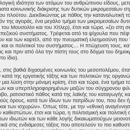
λογική ιδιότητα των ατόμων του ανθρώπινου είδους, με
ματα κοινωνικής διάκρισης των δυτικών μικρομεσαίων σ
του πλούτου. Διεκδικώντας με πάθος την καταναλωτική 
ν της αγοράς, ένα μεγάλο τμήμα των μικρομεσαίων δυτι
του Μουσολίνι και του Χίτλερ), έτσι και τώρα, «ζει στη 
απεζικού συστήματος. Τρέφεται από τα ψίχουλα που πέφ
 και των καρτέλ, από την πνευματική ελεημοσύνη που τ
 και οι πολιτικοί του συστήματος… Η πτώχευση τους, κα
ς και πριν από όλα την πίστη τους στο δόγμα του δημοκ
το ίδιο).
 στις βαθιά διχασμένες κοινωνίες του μεσοπολέμου, ότ
κατά της εργατικής τάξης και των πολιτικών της οργαν
μια λύση στην μόνιμη κρίση, έτσι και τώρα, ένα τμήμα τ
ων και υπερπληροφορημένων μαζών του σύγχρονου φιλ
οβο, ρατσιστικό πάθος κατά της λαϊκής του καταγωγής κα
ούς όρους, κατά των ίδιων των πατρίδων του, που δεν 
και των ισχυρών». Όπως τότε, με την «εθνική αναγένν
 καθεστώτων, έτσι και τώρα, η πολιτισμική και πολιτικ
των ιδιωτών και των κάθε λογής δικαιωματούχων μειονο
κά στις ενδιάμεσες τάξεις που αποτελούν το πιο καθυστ