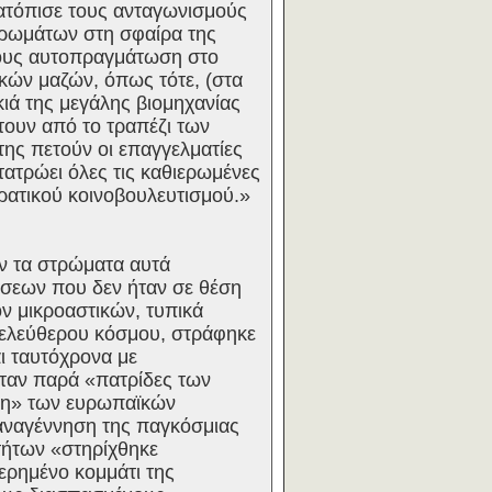
τατόπισε τους ανταγωνισμούς
τρωμάτων στη σφαίρα της
τους αυτοπραγμάτωση στο
κών μαζών, όπως τότε, (στα
σκιά της μεγάλης βιομηχανίας
τουν από το τραπέζι των
ης πετούν οι επαγγελματίες
τατρώει όλες τις καθιερωμένες
ρατικού κοινοβουλευτισμού.»
αν τα στρώματα αυτά
ώσεων που δεν ήταν σε θέση
ον μικροαστικών, τυπικά
ελεύθερου κόσμου, στράφηκε
ι ταυτόχρονα με
ήταν παρά «πατρίδες των
ηση» των ευρωπαϊκών
ή αναγέννηση της παγκόσμιας
τήτων «στηρίχθηκε
ερημένο κομμάτι της