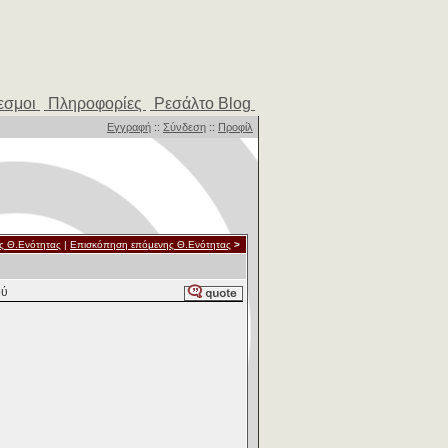
εσμοι
Πληροφορίες
Ρεσάλτο Blog
Εγγραφή
::
Σύνδεση
::
Προφίλ
ς Θ.Ενότητας
|
Επισκόπηση επόμενης Θ.Ενότητας
>
ού