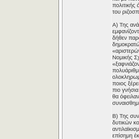
πολιτικής
του ριζοσπ
Α) Της αν
εμφανίζοντ
δήθεν παρ
δημοκρατώ
«αριστερώ
Νομικής Σ
«ξαφνιάζον
πολυάριθμ
ολοκληρωμ
ποιος ξέρε
πιο γνήσια
θα όφειλαν
συναισθημα
Β) Της συ
δυτικών κο
αντιλαϊκισ
επίσημη έ