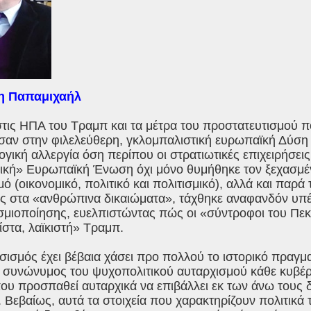
νη Παπαμιχαήλ
στις ΗΠΑ του Τραμπ και τα μέτρα του προστατευτισμού 
αν στην φιλελεύθερη, γκλομπαλιστική ευρωπαϊκή Δύση (
ογική αλλεργία όση περίπου οι στρατιωτικές επιχειρήσει
ική» Ευρωπαϊκή Ένωση όχι μόνο θυμήθηκε τον ξεχασμέν
μό (οικονομικό, πολιτικό και πολιτισμικό), αλλά και παρά 
ες στα «ανθρώπινα δικαιώματα», τάχθηκε αναφανδόν υπέ
μιοποίησης, ευελπιστώντας πώς οι «σύντροφοι του Πεκί
στα, λαϊκιστή» Τραμπ.
ισμός έχει βέβαια χάσει προ πολλού το ιστορικό πραγμα
ι συνώνυμος του ψυχοπολιτικού αυταρχισμού κάθε κυβέ
ου προσπαθεί αυταρχικά να επιβάλλει εκ των άνω τους δ
 Βεβαίως, αυτά τα στοιχεία που χαρακτηρίζουν πολιτικά τ