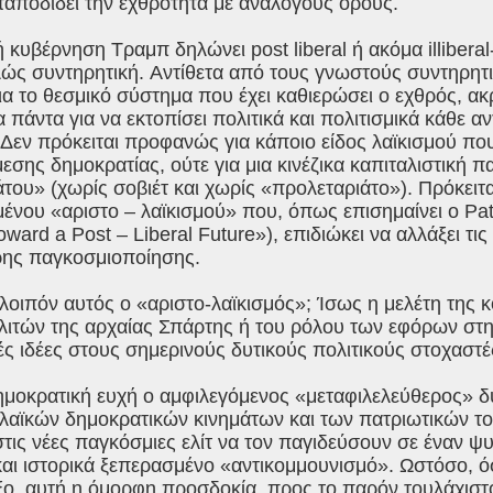
ταποδίδει την εχθρότητα με ανάλογους όρους.
 κυβέρνηση Τραμπ δηλώνει post liberal ή ακόμα illiberal
λώς συντηρητική. Aντίθετα από τους γνωστούς συντηρητι
α το θεσμικό σύστημα που έχει καθιερώσει ο εχθρός, α
 πάντα για να εκτοπίσει πολιτικά και πολιτισμικά κάθε α
Δεν πρόκειται προφανώς για κάποιο είδος λαϊκισμού πο
εσης δημοκρατίας, ούτε για μια κινέζικα καπιταλιστική π
του» (χωρίς σοβιέτ και χωρίς «προλεταριάτο»). Πρόκειτα
μένου «αριστο – λαϊκισμού» που, όπως επισημαίνει ο P
ward a Post – Liberal Future»), επιδιώκει να αλλάξει τις 
ρης παγκοσμιοποίησης.
 λοιπόν αυτός ο «αριστο-λαϊκισμός»; Ίσως η μελέτη της 
ιτών της αρχαίας Σπάρτης ή του ρόλου των εφόρων στη 
ς ιδέες στους σημερινούς δυτικούς πολιτικούς στοχαστ
ημοκρατική ευχή ο αμφιλεγόμενος «μεταφιλελεύθερος» δ
 λαϊκών δημοκρατικών κινημάτων και των πατριωτικών τ
στις νέες παγκόσμιες ελίτ να τον παγιδεύσουν σε έναν ψ
και ιστορικά ξεπερασμένο «αντικομμουνισμό». Ωστόσο, όσ
ο, αυτή η όμορφη προσδοκία, προς το παρόν τουλάχιστον