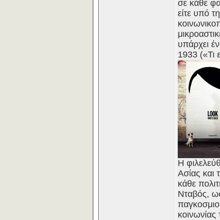
σε κάθε φα
είτε υπό τ
κοινωνικοπ
μικροαστικ
υπάρχει έν
1933 («Τι 
Η φιλελεύ
Ασίας και 
κάθε πολιτ
Νταβός, ω
παγκοσμιο
κοινωνίας