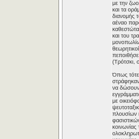
με την ζωο
και τα ορά
διανομής 
αέναο παρό
καθεστώτα 
και του τρ
μονοπωλίων
θεωρητικοί
πεποιθήσει
(Τρότσκι, σ
Όπως τότε,
στράφηκαν 
να δώσουν 
εγγράμματ
με οικειόφ
ψευτοταξικ
πλουσίων 
φασιστικών
κοινωνίας 
ολοκληρωτι