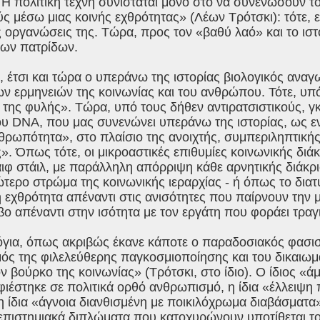
 Η πολιτική τέχνη συνιστάται μόνο στο να συνενώσουν 
ς μέσω μιας κοινής εχθρότητας» (Λέων Τρότσκι): τότε, 
ις οργανώσεις της. Τώρα, προς τον «βαθύ λαό» και το ι
των πατρίδων.
 έτσι και τώρα ο υπεράνω της ιστορίας βιολογικός ανα
ων ερμηνειών της κοινωνίας και του ανθρώπου. Τότε, υπ
 της φυλής». Τώρα, υπό τους δήθεν αντιρατσιστικούς, γ
 DNA, που μας συνενώνει υπεράνω της ιστορίας, ως ενι
θρωπότητα», στο πλαίσιο της ανοιχτής, συμπεριληπτική
». Όπως τότε, οι μικροαστικές επιθυμίες κοινωνικής διά
ιφ στάιλ, με παράλληλη απόρριψη κάθε αρνητικής διάκρι
ώτερο στρώμα της κοινωνικής ιεραρχίας - ή όπως το δια
εχθρότητα απέναντι στις ανισότητες που παίρνουν την 
 απέναντι στην ισότητα με τον εργάτη που φοράει τραγ
για, όπως ακριβώς έκανε κάποτε ο παραδοσιακός φασισμ
μός της φιλελεύθερης παγκοσμιοποίησης και του δικαιω
ον βούρκο της κοινωνίας» (Τρότσκι, στο ίδιο). Ο ίδιος 
ιέστηκε σε πολιτικά ορθό ανθρωπισμό, η ίδια «έλλειψη
η ίδια «άγνοια διανθισμένη με ποικιλόχρωμα διαβάσματα
νεπιστημιακά διπλώματα που κατοχυρώνουν υποτίθεται τ