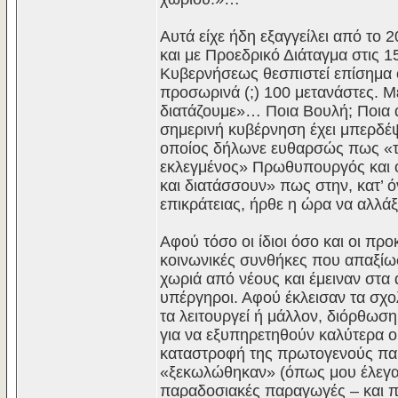
Αυτά είχε ήδη εξαγγείλει από το
και με Προεδρικό Διάταγμα στις 
Κυβερνήσεως θεσπιστεί επίσημα ό
προσωρινά (;) 100 μετανάστες. 
διατάζουμε»… Ποια Βουλή; Ποια α
σημερινή κυβέρνηση έχει μπερδέψε
οποίος δήλωνε ευθαρσώς πως «το
εκλεγμένος» Πρωθυπουργός και ο
και διατάσσουν» πως στην, κατ’ ό
επικράτειας, ήρθε η ώρα να αλλά
Αφού τόσο οι ίδιοι όσο και οι προ
κοινωνικές συνθήκες που απαξίωσ
χωριά από νέους και έμειναν στα
υπέργηροι. Αφού έκλεισαν τα σχολ
τα λειτουργεί ή μάλλον, διόρθωση
για να εξυπηρετηθούν καλύτερα οι
καταστροφή της πρωτογενούς παρ
«ξεκωλώθηκαν» (όπως μου έλεγαν
παραδοσιακές παραγωγές – και π