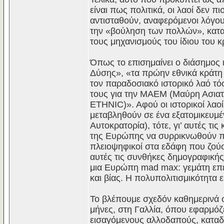
είναι πως πολιτικά, οι λαοί δεν 
αντισταθούν, αναφερόμενοι λόγου
την «βούληση των πολλών», καταγγ
τους μηχανισμούς του ίδιου του 
Όπως το επισημαίνει ο διάσημος ι
Δύσης», «τα πρώην εθνικά κράτη κ
τον παραδοσιακό ιστορικό λαό τ
τους για την ΜΑΕΜ (Μαύρη Ασια
ETHNIC)». Αφού οι ιστορικοί λαοί
μεταβληθούν σε ένα εξατομικευμέ
Αυτοκρατορία), τότε, γι’ αυτές τις
της Ευρώπης να συρρικνωθούν ποσ
πλειοψηφικοί στα εδάφη που ζούσ
αυτές τις συνθήκες δημογραφικής
μια Ευρώπη mad max: γεμάτη επ
και βίας. Η πολυπολιτισμικότητα ε
Το βλέπουμε σχεδόν καθημερινά σε
μήνες, στη Γαλλία, όπου εφαρμόζ
εισαγόμενους αλλοδαπούς, καταδ