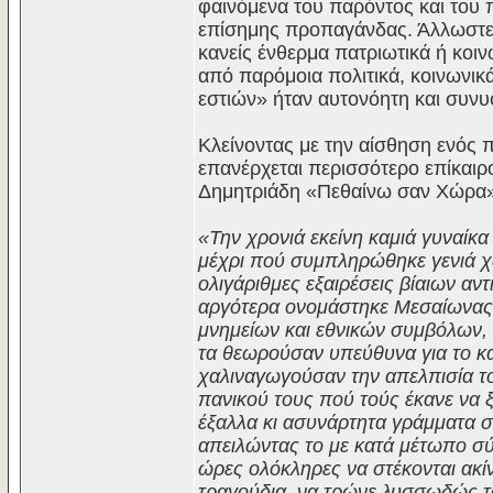
φαινόμενα του παρόντος και του 
επίσημης προπαγάνδας. Άλλωστε, ν
κανείς ένθερμα πατριωτικά ή κοι
από παρόμοια πολιτικά, κοινωνικ
εστιών» ήταν αυτονόητη και συν
Κλείνοντας με την αίσθηση ενός π
επανέρχεται περισσότερο επίκαιρ
Δημητριάδη «Πεθαίνω σαν Χώρα»,
«Την χρονιά εκείνη καμιά γυναίκα
μέχρι πού συμπληρώθηκε γενιά χωρ
ολιγάριθμες εξαιρέσεις βίαιων α
αργότερα ονομάστηκε Μεσαίωνας
μνημείων και εθνικών συμβόλων, 
τα θεωρούσαν υπεύθυνα για το κακ
χαλιναγωγούσαν την απελπισία το
πανικού τους πού τούς έκανε να ξ
έξαλλα κι ασυνάρτητα γράμματα στ
απειλώντας το με κατά μέτωπο σύ
ώρες ολόκληρες να στέκονται ακί
τραγούδια, να τρώνε λυσσωδώς τα