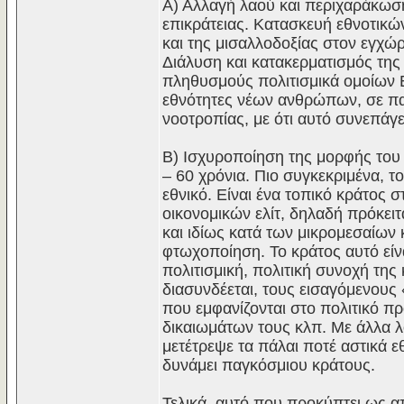
Α) Αλλαγή λαού και περιχαράκωσή
επικράτειας. Κατασκευή εθνοτικώ
και της μισαλλοδοξίας στον εγχώ
Διάλυση και κατακερματισμός της
πληθυσμούς πολιτισμικά ομοίων 
εθνότητες νέων ανθρώπων, σε πα
νοοτροπίας, με ότι αυτό συνεπάγ
Β) Ισχυροποίηση της μορφής του 
– 60 χρόνια. Πιο συγκεκριμένα, το
εθνικό. Είναι ένα τοπικό κράτος
οικονομικών ελίτ, δηλαδή πρόκειτ
και ιδίως κατά των μικρομεσαίων
φτωχοποίηση. Το κράτος αυτό είνα
πολιτισμική, πολιτική συνοχή της 
διασυνδέεται, τους εισαγόμενους
που εμφανίζονται στο πολιτικό π
δικαιωμάτων τους κλπ. Με άλλα λό
μετέτρεψε τα πάλαι ποτέ αστικά ε
δυνάμει παγκόσμιου κράτους.
Τελικά, αυτό που προκύπτει ως 