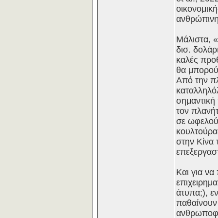
οικονομικ
ανθρώπινη
Μάλιστα, 
δισ. δολάρ
καλές προθ
θα μπορούν
Από την πλ
καταλληλόλ
σημαντική 
τον πλανήτ
σε ωφελούν
κουλτούρας
στην Κίνα 
επεξεργαστ
Και για ν
επιχειρημ
άτυπα;), ε
παθαίνουν 
ανθρωποφαγ