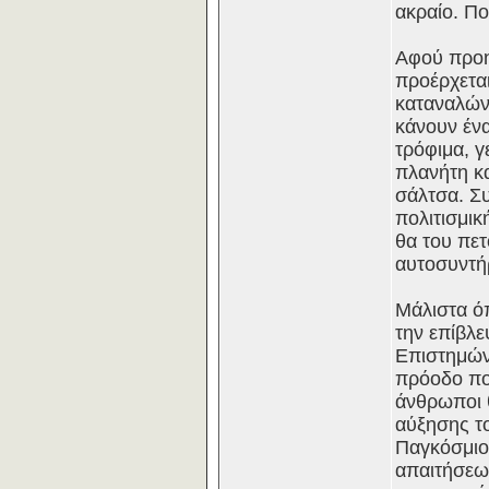
ακραίο. Πο
Αφού προη
προέρχετα
καταναλών
κάνουν ένα
τρόφιμα, γ
πλανήτη κα
σάλτσα. Συ
πολιτισμι
θα του πετ
αυτοσυντή
Μάλιστα ό
την επίβλ
Επιστημών 
πρόοδο που
άνθρωποι 
αύξησης τ
Παγκόσμιο
απαιτήσεω