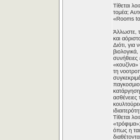
Τίθεται λ
τομέα; Αυτ
«Rooms to 
Άλλωστε, 
και αόριστ
Διότι, γι
βιολογικά,
συνήθειες 
«κουζίνα» 
τη νοοτροπ
συγκεκριμέ
παγκοσμιο
κατάργησης
ασθένειες 
κουλτούρες
ιδιαιτερότη
Τίθεται λο
«τρόφιμα»
όπως η τα
διαθέτοντα