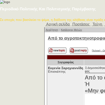
Περιοδικό Πολιτικής Και Πολιτισμικής Παρέμβασης
Σε εποχές που βασιλεύει το ψέμα, η διάδοση της αλήθειας είναι πράξη
Αρχική σελίδα
Προτάσεις
Τεύχη
Αναζήτηση
::
Κατάλογος Μελών
Από το αγροτοκτηνοτροφι
Πολιτική - O
Συγγραφέας
Ευγενία Σαρηγιαννίδη
Δημοσιεύθηκε
φας
Επισκέπτης
Από το 
Ή
«Μην φα