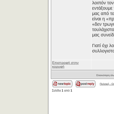
λοιπόν τον
εντάξουμε 
μας από τα
είναι η «π
«δεν τρωγό
τουλάχιστο
μας συνε
Γιατί όχι 
συλλογιστο
Επιστροφή στην
κορυφή
Επισκόπηση όλω
Πολιτική - O
Σελίδα
1
από
1