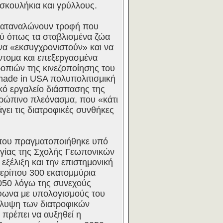
 σκουλήκια και γρύλλους.
καταναλώνουν τροφή που
λύ όπως τα σταβλισμένα ζώα
να «εκσυγχρονιστούν» και να
ντομα και επεξεργασμένα
ροπιών της κινεζοποίησης του
 made in USA πολυπολιτισμική
κό εργαλείο διάσπασης της
θρώπινο πλεόνασμα, που «κάτι
άγει τις διατροφικές συνθήκες
 που πραγματοποιήθηκε υπό
ογίας της Σχολής Γεωπονικών
ξέλιξη και την επιστημονική
 περίπου 300 εκατομμύρια
2050 λόγω της συνεχούς
φωνα με υπολογισμούς του
άλυψη των διατροφικών
πρέπει να αυξηθεί η