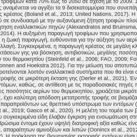
τροφίμων κατά 70% έως το 2050 σε σχέση με το 2009. Σ
αναμένεται να αγγίξει τα 9 δισεκατομμύρια που συνεπά
κρέατος (Boland et al., 2013; United Nations, 2017). 
 σε συνδυασμό με την αυξανόμενη ζήτηση τροφών πλο
ήτηση εναλλακτικών πηγών (Alexandratos and Bruinsma, 
, 2014). Η αυξημένη παραγωγή τροφίμων που χρησιμοπο
ι η ζωική παραγωγή, ευθύνονται για την αύξηση των αερ
αλλαγή. Συγκεκριμένα, η παραγωγή κρέατος σε μεγάλη κλ
τάσεων γης για βόσκηση, αντιβιοτικών, μεγάλης ποσότη
 του θερμοκηπίου (Steinfeld et al., 2006; FAO, 2009; Fole
onnen and Hoekstra 2012). Για την μείωση του αποτυπ
οτείνονται λοιπόν εναλλακτικά συστήματα που θα είναι
ροφής σε μικρότερη έκταση γης (Derler et al., 2021). Έ
τόμων, καθώς, σε αντίθεση με τις παραδοσιακές πηγές 
ς ποσότητες αερίων του θερμοκηπίου, χρειάζεται μικρό
, έχει καλύτερη απόδοση μετατροπής τροφής σε βιομάζα 
 παραπροϊόντων ως θρεπτικό υπόστρωμα των εντόμων (Va
t al., 2019; Gasco et al., 2020). Η μελέτη του τομέα τω
 συγκεκριμένα είδη έλαβαν έγκριση για ενσωμάτωση στη
 βρώσιμα έντομα έχουν υψηλή διατροφική αξία καθώς εί
 απαραίτητων αμινοξέων και λιπών (Oonincx et al., 2012
22). Η πρόκληση της βιομηχανίας εκτροφής εντόμων είναι