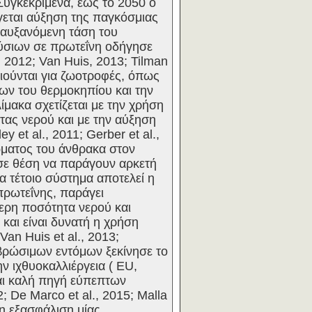
υγκεκριμένα, έως το 2050 ο
γεται αύξηση της παγκόσμιας
Η αυξανόμενη τάση του
ύσιων σε πρωτεΐνη οδήγησε
2012; Van Huis, 2013; Tilman
ιούνται για ζωοτροφές, όπως
ίων του θερμοκηπίου και την
ίμακα σχετίζεται με την χρήση
τας νερού και με την αύξηση
y et al., 2011; Gerber et al.,
ώματος του άνθρακα στον
 σε θέση να παράγουν αρκετή
να τέτοιο σύστημα αποτελεί η
πρωτεΐνης, παράγει
τερη ποσότητα νερού και
και είναι δυνατή η χρήση
n Huis et al., 2013;
ν βρώσιμων εντόμων ξεκίνησε το
ν ιχθυοκαλλιέργεια ( EU,
ναι καλή πηγή εύπεπτων
; De Marco et al., 2015; Malla
 η εξασφάλιση μίας