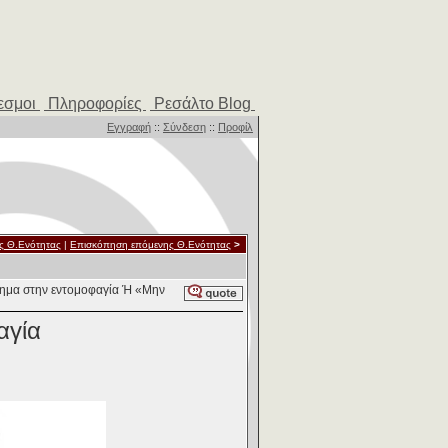
εσμοι
Πληροφορίες
Ρεσάλτο Blog
Εγγραφή
::
Σύνδεση
::
Προφίλ
ς Θ.Ενότητας
|
Επισκόπηση επόμενης Θ.Ενότητας
>
ημα στην εντομοφαγία Ή «Μην
αγία