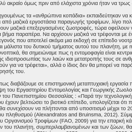
λύ ακραίο όμως πριν από ελάχιστα χρόνια ήταν να τρως
γουμένως τα «ανθρώπινα κοπάδια» εκπαιδεύτηκαν να 
ι από μαζικά εργοστάσια παραγωγής τροφίμων, λίγο πο
ουν μαζικά επεξεργασμένες ζωοτροφές, τώρα οφείλουν 
 βήμα παραπέρα. Να αρχίσουν μαζικά να τρέφονται με έ
εγονός που αποτελεί ακόμα μια εκδοχή σε επίπεδο νοοτ
ι μάλιστα του δυτικού τμήματος αυτού του πλανήτη, με
νοπτικά, θα σημειώναμε πως η εντομοφαγία είναι κεντρι
κής ιδιοπροσωπίας των λαών και μετατροπής τους σε αν
ούν για να τρέφεται», αλλά ο ίδιος δεν θα μπορεί να παρ
ρησής του.
πως διαβάζουμε σε επιστημονική μεταπτυχιακή εργασία
εψη του Εργαστηρίου Εντομολογίας και Γεωργικής Ζωολ
του Πανεπιστημίου Θεσσαλίας : «Παρά την τεχνολογική ε
 έχουν βελτιώσει το βιοτικό επίπεδο, υπολογίζεται ότι
θα συνεχίσουν να πλήττονται από υποσιτισμό μέχρι το 
ου πληθυσμού (Alexandratos and Bruinsma, 2012). Σύμ
υ Οργανισμού Τροφίμων (FAO, 2009) για την επαρκή κ
ν του πλανήτη, συμπεριλαμβανομένων και των ζώων, θα 