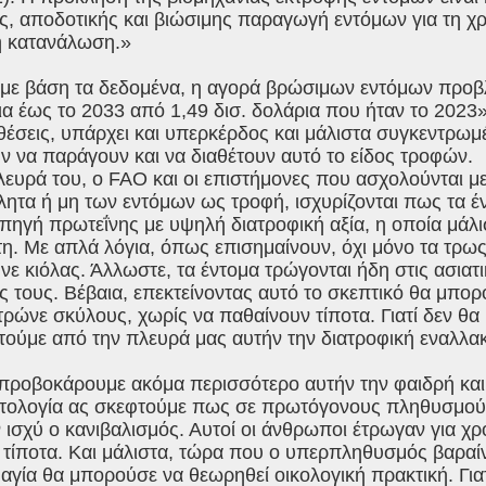
ής, αποδοτικής και βιώσιμης παραγωγή εντόμων για τη 
 κατανάλωση.»
«με βάση τα δεδομένα, η αγορά βρώσιμων εντόμων προβλ
ια έως το 2033 από 1,49 δισ. δολάρια που ήταν το 2023
έσεις, υπάρχει και υπερκέρδος και μάλιστα συγκεντρωμ
 να παράγουν και να διαθέτουν αυτό το είδος τροφών.
ευρά του, ο FAO και οι επιστήμονες που ασχολούνται με
ητα ή μη των εντόμων ως τροφή, ισχυρίζονται πως τα έ
πηγή πρωτεΐνης με υψηλή διατροφική αξία, η οποία μάλισ
η. Με απλά λόγια, όπως επισημαίνουν, όχι μόνο τα τρως
ε κιόλας. Άλλωστε, τα έντομα τρώγονται ήδη στις ασιατικ
 τους. Βέβαια, επεκτείνοντας αυτό το σκεπτικό θα μπορ
τρώνε σκύλους, χωρίς να παθαίνουν τίποτα. Γιατί δεν θ
ούμε από την πλευρά μας αυτήν την διατροφική εναλλακ
α προβοκάρουμε ακόμα περισσότερο αυτήν την φαιδρή και
ατολογία ας σκεφτούμε πως σε πρωτόγονους πληθυσμούς
ν ισχύ ο κανιβαλισμός. Αυτοί οι άνθρωποι έτρωγαν για χ
τίποτα. Και μάλιστα, τώρα που ο υπερπληθυσμός βαραίν
ία θα μπορούσε να θεωρηθεί οικολογική πρακτική. Γιατ