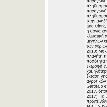
παραγωγή 
πληθυσμός 
παραγωγής 
πληθυσμού
στην αναζ
and Clark
η σόγια κα
κλιματική 
μεγάλων εκ
των αερίων
2013; Mek
πλανήτη πρ
ποσότητα τ
εκτροφή εν
χαμηλότερε
έκταση γης
αγροτικών
Garofalo e
2017, όπου
2017). Τα
πρωτεϊνών,
et al., 20