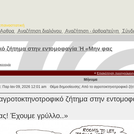
 επαναστατική
Αρθρα
Αναζήτηση διαλόγου
Αναζήτηση - άρθρα/τεύχη
Σύνδ
κό ζήτημα στην εντομοφαγία Ή «Μην φας
ικονομία
<
Επισκόπηση προηγούμενη
Μήνυμα
: Παρ Ιαν 09, 2026 12:01 am
Θέμα δημοσίευσης: Από το αγροτοκτηνοτροφικό ζήτ
αγροτοκτηνοτροφικό ζήτημα στην εντομοφ
ς! Έχουμε γρύλλο..»