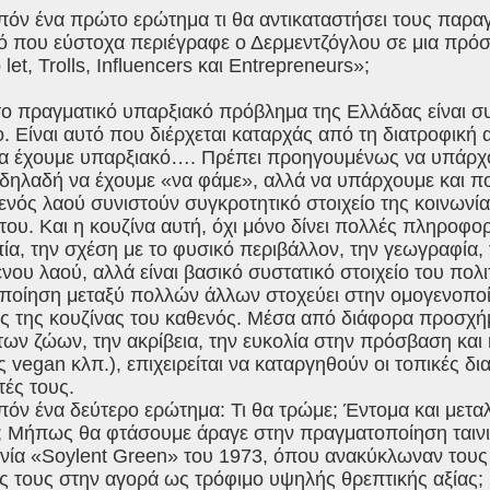
οιπόν ένα πρώτο ερώτημα τι θα αντικαταστήσει τους πα
ό που εύστοχα περιέγραφε ο Δερμεντζόγλου σε μια πρόσ
let, Trolls, Influencers και Entrepreneurs»;
το πραγματικό υπαρξιακό πρόβλημα της Ελλάδας είναι σ
ο. Είναι αυτό που διέρχεται καταρχάς από τη διατροφική
α να έχουμε υπαρξιακό…. Πρέπει προηγουμένως να υπάρ
 δηλαδή να έχουμε «να φάμε», αλλά να υπάρχουμε και πολι
ενός λαού συνιστούν συγκροτητικό στοιχείο της κοινωνία
του. Και η κουζίνα αυτή, όχι μόνο δίνει πολλές πληροφορίε
ία, την σχέση με το φυσικό περιβάλλον, την γεωγραφία, 
νου λαού, αλλά είναι βασικό συστατικό στοιχείο του πολι
ποίηση μεταξύ πολλών άλλων στοχεύει στην ομογενοποί
 της κουζίνας του καθενός. Μέσα από διάφορα προσχήμα
των ζώων, την ακρίβεια, την ευκολία στην πρόσβαση και
 vegan κλπ.), επιχειρείται να καταργηθούν οι τοπικές δια
τές τους.
ιπόν ένα δεύτερο ερώτημα: Τι θα τρώμε; Έντομα και μετ
; Μήπως θα φτάσουμε άραγε στην πραγματοποίηση ταινι
ινία «Soylent Green» του 1973, όπου ανακύκλωναν του
ς τους στην αγορά ως τρόφιμο υψηλής θρεπτικής αξίας;