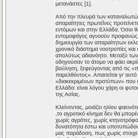
μετανάστες [1].
Από την πλευρά των καταναλωτών
απαραίτητες πρωτεΐνες προτείνετ
εντόμων και στην Ελλάδα. Όσοι θ
εντομοφάγος αγνοούν προφανώς τ
δημιουργία των απαραίτητων εκλ
χρονικό διάστημα νοοτροπίες και
απολύτως αδιανόητο. Μεταξύ των
οδηγούσαν το άτομο να φάει ακρί
βούληση, ξεφεύγοντας από τις «π
παρελθόντος». Απαιτείται γι’ αυτ
«διακεκριμένων προτύπων» που ήδ
Ελλάδα: είναι λόγου χάρη οι φυτ
της Ασίας.
Κλείνοντας, μοιάζει ηλίου φαεινό
,το αγροτικό κίνημα δεν θα μπορέσ
χωρίς αγρότες, χωρίς κτηνοτρόφο
δυνατότητα έστω και υποτυπώδους
μας παράδοση, πως χωρίς στοιχει