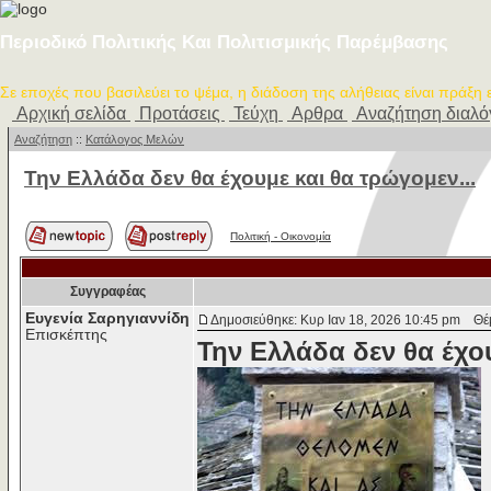
Περιοδικό Πολιτικής Και Πολιτισμικής Παρέμβασης
Σε εποχές που βασιλεύει το ψέμα, η διάδοση της αλήθειας είναι πράξη
Αρχική σελίδα
Προτάσεις
Τεύχη
Αρθρα
Αναζήτηση διαλ
Αναζήτηση
::
Κατάλογος Μελών
Την Ελλάδα δεν θα έχουμε και θα τρώγομεν...
Πολιτική - Oικονομία
Συγγραφέας
Ευγενία Σαρηγιαννίδη
Δημοσιεύθηκε: Κυρ Ιαν 18, 2026 10:45 pm
Θέμα
Επισκέπτης
Την Ελλάδα δεν θα έχο